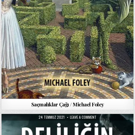
Saçmalıklar Çağı / Michael Foley
PUBLISHED
ON
24 TEMMUZ 2021
LEAVE A COMMENT
DATE:
DELILIĞIN
DAĞLARINDA
/
H.
P.