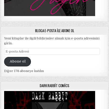
BLOGA E-POSTA ILE ABONE OL
Yeni kitaplar ile ilgili bildirimler almak için e-posta adresinizi
girin.
E-
posta
Adresi
Abone ol
Diğer 176 aboneye katılın
DARK RABBIT COMICS