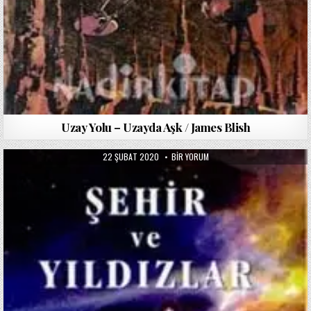
Uzay Yolu – Uzayda Aşk / James Blish
PUBLISHED
ŞEHIR
22 ŞUBAT 2020
BIR YORUM
DATE:
VE
YILDIZLAR
/
ARTHUR
C.
CLARKE
IÇIN