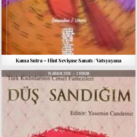
Kama Sutra – Hint Sevişme Sanatı / Vatsyayana
PUBLISHED
DÜŞ
10 ARALIK 2019
3 YORUM
DATE:
SANDIĞIM
–
TÜRK
KADINLARININ
CINSEL
FANTEZILERI
/
YASEMIN
CANDEMIR
IÇIN