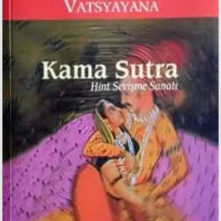
SUTRA
–
HINT
SEVIŞME
SANATI
/
VATSYAYANA