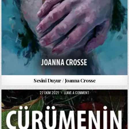
Sesini Duyur / Joanna Crosse
PUBLISHED
ON
27 EKIM 2021
LEAVE A COMMENT
DATE:
ÇÜRÜMENIN
KITABI
/
EMIL
MICHEL
CIORAN