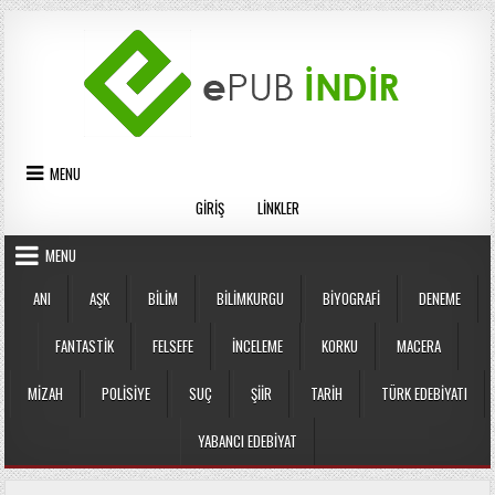
Skip
to
content
MENU
GIRIŞ
LINKLER
MENU
ANI
AŞK
BILIM
BILIMKURGU
BIYOGRAFI
DENEME
FANTASTIK
FELSEFE
İNCELEME
KORKU
MACERA
MIZAH
POLISIYE
SUÇ
ŞIIR
TARIH
TÜRK EDEBIYATI
YABANCI EDEBIYAT