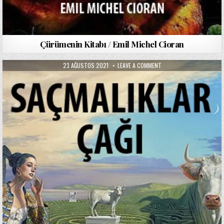
Çürümenin Kitabı / Emil Michel Cioran
PUBLISHED
ON
23 AĞUSTOS 2021
LEAVE A COMMENT
DATE:
SAÇMALIKLAR
ÇAĞI
/
MICHAEL
FOLEY