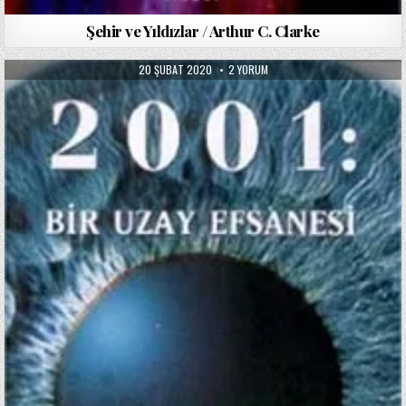
Şehir ve Yıldızlar / Arthur C. Clarke
PUBLISHED
2001
20 ŞUBAT 2020
2 YORUM
DATE:
BIR
UZAY
EFSANESI
/
ARTHUR
C.
CLARKE
IÇIN