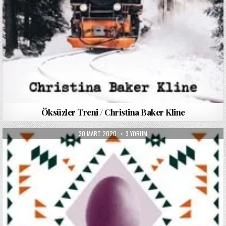
Öksüzler Treni / Christina Baker Kline
PUBLISHED
DOĞMAMIŞ
30 MART 2020
3 YORUM
DATE:
KRISTOF
/
CARLOS
FUENTES
IÇIN