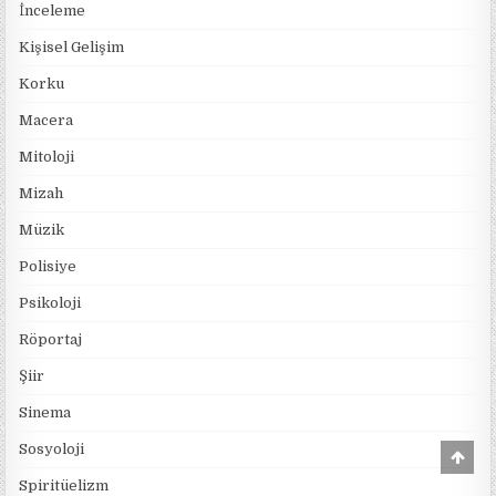
İnceleme
Kişisel Gelişim
Korku
Macera
Mitoloji
Mizah
Müzik
Polisiye
Psikoloji
Röportaj
Şiir
Sinema
Sosyoloji
Scro
to
Spiritüelizm
Top