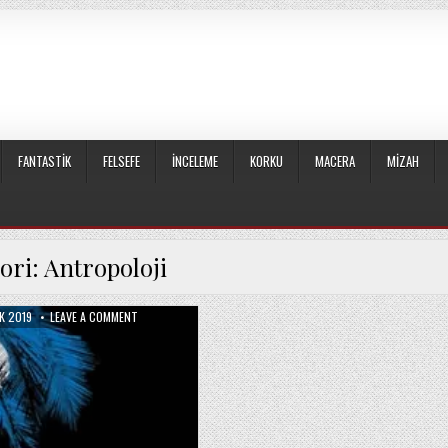
FANTASTIK
FELSEFE
İNCELEME
KORKU
MACERA
MIZAH
ori:
Antropoloji
SHED
ON
K 2019
LEAVE A COMMENT
İLKEL
TOPLUMLARDA
CINSELLIK
VE
BASKI
/
BRONISLAW
MALINOWSKI