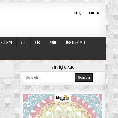
GIRIŞ
LINKLER
POLISIYE
SUÇ
ŞIIR
TARIH
TÜRK EDEBIYATI
SITE İÇI ARAMA
Search
for: