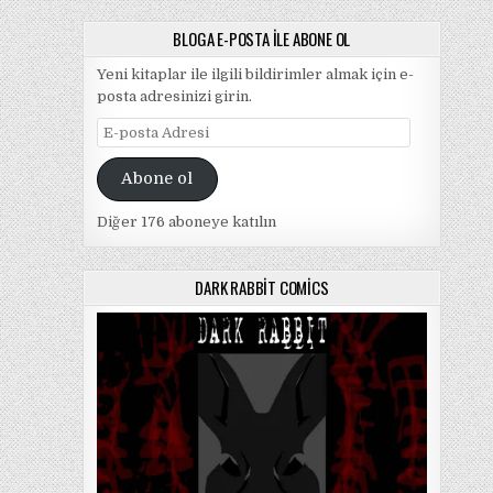
BLOGA E-POSTA ILE ABONE OL
Yeni kitaplar ile ilgili bildirimler almak için e-
posta adresinizi girin.
E-
posta
Adresi
Abone ol
Diğer 176 aboneye katılın
DARK RABBIT COMICS