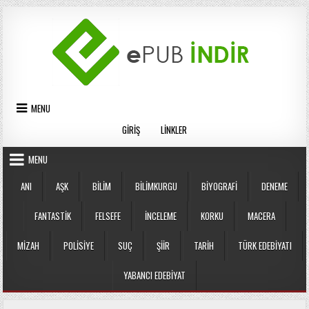
Skip
to
content
MENU
GIRIŞ
LINKLER
MENU
ANI
AŞK
BILIM
BILIMKURGU
BIYOGRAFI
DENEME
FANTASTIK
FELSEFE
İNCELEME
KORKU
MACERA
MIZAH
POLISIYE
SUÇ
ŞIIR
TARIH
TÜRK EDEBIYATI
YABANCI EDEBIYAT