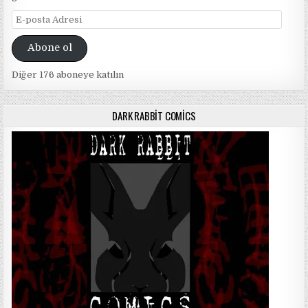
E-
posta
Adresi
Abone ol
Diğer 176 aboneye katılın
DARK RABBIT COMICS