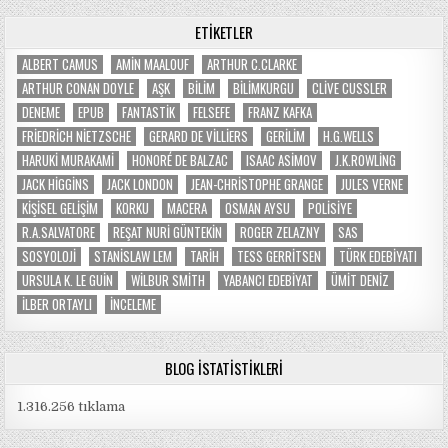
ETIKETLER
ALBERT CAMUS
AMIN MAALOUF
ARTHUR C.CLARKE
ARTHUR CONAN DOYLE
AŞK
BILIM
BILIMKURGU
CLIVE CUSSLER
DENEME
EPUB
FANTASTIK
FELSEFE
FRANZ KAFKA
FRIEDRICH NIETZSCHE
GERARD DE VILLIERS
GERILIM
H.G.WELLS
HARUKI MURAKAMI
HONORÉ DE BALZAC
ISAAC ASIMOV
J.K.ROWLING
JACK HIGGINS
JACK LONDON
JEAN-CHRISTOPHE GRANGE
JULES VERNE
KIŞISEL GELIŞIM
KORKU
MACERA
OSMAN AYSU
POLISIYE
R.A.SALVATORE
REŞAT NURI GÜNTEKIN
ROGER ZELAZNY
SAS
SOSYOLOJI
STANISLAW LEM
TARIH
TESS GERRITSEN
TÜRK EDEBIYATI
URSULA K. LE GUIN
WILBUR SMITH
YABANCI EDEBIYAT
ÜMIT DENIZ
İLBER ORTAYLI
İNCELEME
BLOG İSTATISTIKLERI
1.316.256 tıklama