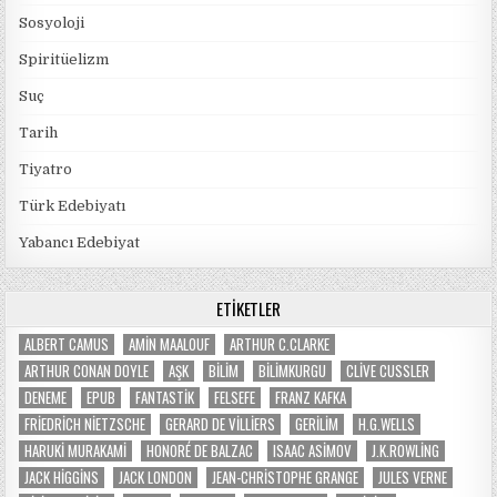
Sosyoloji
Spiritüelizm
Suç
Tarih
Tiyatro
Türk Edebiyatı
Yabancı Edebiyat
ETIKETLER
ALBERT CAMUS
AMIN MAALOUF
ARTHUR C.CLARKE
ARTHUR CONAN DOYLE
AŞK
BILIM
BILIMKURGU
CLIVE CUSSLER
DENEME
EPUB
FANTASTIK
FELSEFE
FRANZ KAFKA
FRIEDRICH NIETZSCHE
GERARD DE VILLIERS
GERILIM
H.G.WELLS
HARUKI MURAKAMI
HONORÉ DE BALZAC
ISAAC ASIMOV
J.K.ROWLING
JACK HIGGINS
JACK LONDON
JEAN-CHRISTOPHE GRANGE
JULES VERNE