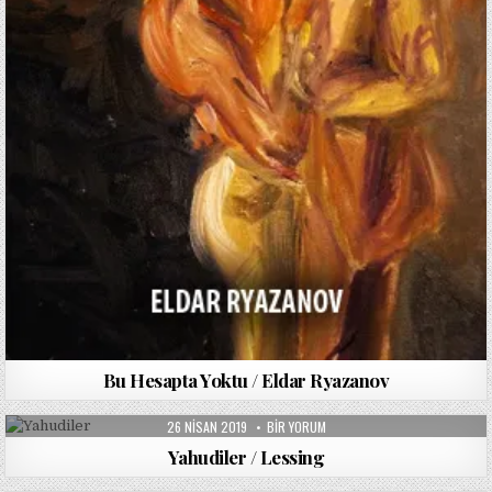
Bu Hesapta Yoktu / Eldar Ryazanov
PUBLISHED
YAHUDILER
26 NISAN 2019
BIR YORUM
DATE:
/
LESSING
Yahudiler / Lessing
IÇIN