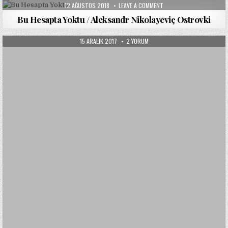
PUBLISHED
ON
12 AĞUSTOS 2018
LEAVE A COMMENT
DATE:
BU
HESAPTA
Bu Hesapta Yoktu / Aleksandr Nikolayeviç Ostrovki
YOKTU
/
ALEKSANDR
PUBLISHED
KRAL
15 ARALIK 2017
2 YORUM
NIKOLAYEVIÇ
DATE:
LEAR
OSTROVKI
/
WILLIAM
SHAKESPEARE
IÇIN