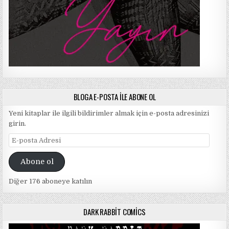
BLOGA E-POSTA ILE ABONE OL
Yeni kitaplar ile ilgili bildirimler almak için e-posta adresinizi
girin.
E-
posta
Adresi
Abone ol
Diğer 176 aboneye katılın
DARK RABBIT COMICS