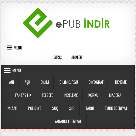
Skip
to
content
MENU
GIRIŞ
LINKLER
MENU
ANI
AŞK
BILIM
BILIMKURGU
BIYOGRAFI
DENEME
FANTASTIK
FELSEFE
İNCELEME
KORKU
MACERA
MIZAH
POLISIYE
SUÇ
ŞIIR
TARIH
TÜRK EDEBIYATI
YABANCI EDEBIYAT