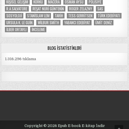
KIŞISEL GELIŞIM
KORKU
MACERA
OSMAN AYSU
POLISIYE
R.A.SALVATORE
REŞAT NURI GÜNTEKIN
ROGER ZELAZNY
SAS
SOSYOLOJI
STANISLAW LEM
TARIH
TESS GERRITSEN
TÜRK EDEBIYATI
URSULA K. LE GUIN
WILBUR SMITH
YABANCI EDEBIYAT
ÜMIT DENIZ
İLBER ORTAYLI
İNCELEME
BLOG İSTATISTIKLERI
1.316.296 tıklama
Copyright © 2026 Epub E-book E-kitap İndir