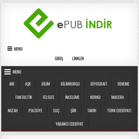
Skip
to
content
MENU
GIRIŞ
LINKLER
MENU
ANI
AŞK
BILIM
BILIMKURGU
BIYOGRAFI
DENEME
FANTASTIK
FELSEFE
İNCELEME
KORKU
MACERA
MIZAH
POLISIYE
SUÇ
ŞIIR
TARIH
TÜRK EDEBIYATI
YABANCI EDEBIYAT