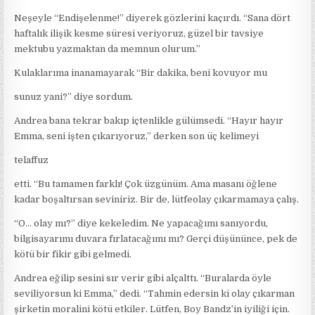
Neşeyle “Endişelenme!” diyerek gözlerini kaçırdı. “Sana dört
haftalık ilişik kesme süresi veriyoruz, güzel bir tavsiye
mektubu yazmaktan da memnun olurum.”
Kulaklarıma inanamayarak “Bir dakika, beni kovuyor mu
sunuz yani?” diye sordum.
Andrea bana tekrar bakıp içtenlikle gülümsedi. “Hayır hayır
Emma, seni işten çıkarıyoruz,” derken son üç kelimeyi
telaffuz
etti. “Bu tamamen farklı! Çok üzgünüm. Ama masanı öğlene
kadar boşaltırsan seviniriz. Bir de, lütfeolay çıkarmamaya çalış.
“O… olay mı?” diye kekeledim. Ne yapacağımı sanıyordu,
bilgisayarımı duvara fırlatacağımı mı? Gerçi düşününce, pek de
kötü bir fikir gibi gelmedi.
Andrea eğilip sesini sır verir gibi alçalttı. “Buralarda öyle
seviliyorsun ki Emma,” dedi. “Tahmin edersin ki olay çıkarman
şirketin moralini kötü etkiler. Lütfen, Boy Bandz’in iyiliği için.