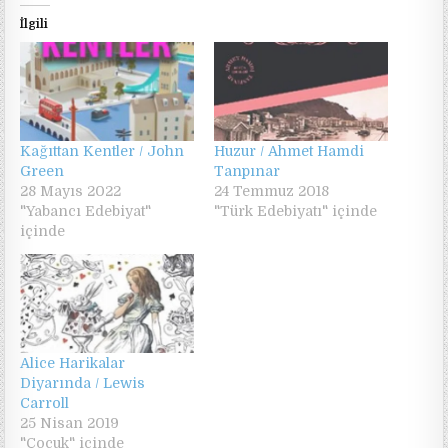
İlgili
Kağıttan Kentler / John
Huzur / Ahmet Hamdi
Green
Tanpınar
28 Mayıs 2022
24 Temmuz 2018
"Yabancı Edebiyat"
"Türk Edebiyatı" içinde
içinde
Alice Harikalar
Diyarında / Lewis
Carroll
25 Nisan 2019
"Çocuk" içinde