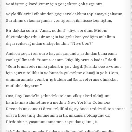
Seni işten çıkardığımız için gerçekten çok üzgünuz.
Söylediklerini zihnimden geçirerek aklımı toplamaya çalıştım.
Suratının ortasına şamar yemiş biri gibi hissizleşmiştim.
Bir dakika sonra, “Ama… neden?” diye sordum. Midem
düğümleniyordu. Bir an için işe gelirken yediğim müslinin
dışarı çıkacağmdan endişelendim. “Niye ben?”
Andrea geçici bir süre kaygılı göründü, ardından bana canlı
canlı gülümsedi. “Emma, canım, küçülüyoruz o kadar,” dedi.
“Seni temin ederim ki şahsi bir şey değil. Şu anki pozisyonun
için aşırı niteliklisin ve burada yükselme olanağın yok. Hem,
eminim anmda yeni bir iş bulursun! Sana referans olmaktan
mutluluk duyarım.”
Ona, Boy Bandz’in şehirdeki tek müzik şirketi olduğunu
hatırlatma zahmetine girmedim. New York’ta, Columbia
Records’un cömert ötesi teklifini üç ay önce reddettikten sonra
oraya tıpış tıpış dönmemim artık imkânsız olduğunu da.
Birdenbire, yaşamım tamamen rayından çıkmıştı.
“Ah,” dedim sonunda. Başka ne söyleyebilirdim bilemedim.