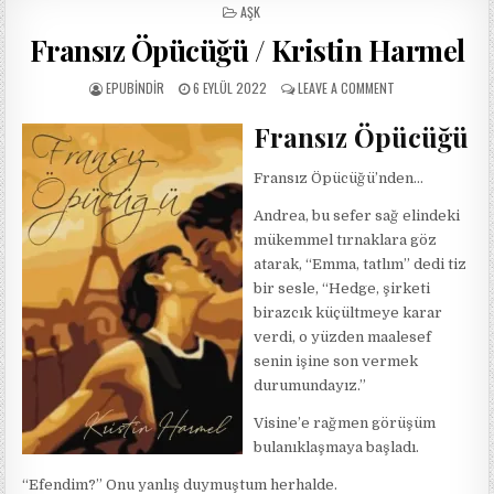
POSTED
AŞK
IN
Fransız Öpücüğü / Kristin Harmel
AUTHOR:
PUBLISHED
ON
EPUBINDIR
6 EYLÜL 2022
LEAVE A COMMENT
DATE:
FRANSIZ
ÖPÜCÜĞÜ
Fransız Öpücüğü
/
KRISTIN
Fransız Öpücüğü’nden…
HARMEL
Andrea, bu sefer sağ elindeki
mükemmel tırnaklara göz
atarak, “Emma, tatlım” dedi tiz
bir sesle, “Hedge, şirketi
birazcık küçültmeye karar
verdi, o yüzden maalesef
senin işine son vermek
durumundayız.”
Visine’e rağmen görüşüm
bulanıklaşmaya başladı.
“Efendim?” Onu yanlış duymuştum herhalde.