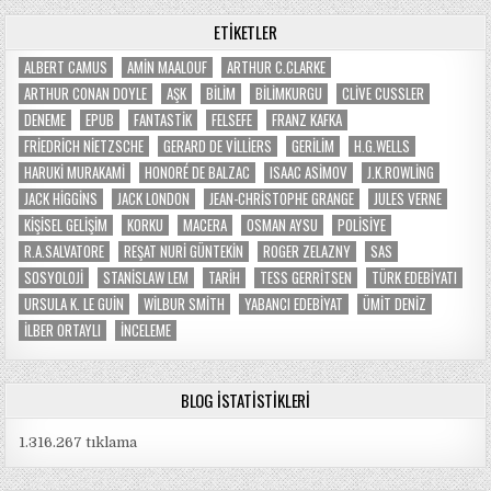
ETIKETLER
ALBERT CAMUS
AMIN MAALOUF
ARTHUR C.CLARKE
ARTHUR CONAN DOYLE
AŞK
BILIM
BILIMKURGU
CLIVE CUSSLER
DENEME
EPUB
FANTASTIK
FELSEFE
FRANZ KAFKA
FRIEDRICH NIETZSCHE
GERARD DE VILLIERS
GERILIM
H.G.WELLS
HARUKI MURAKAMI
HONORÉ DE BALZAC
ISAAC ASIMOV
J.K.ROWLING
JACK HIGGINS
JACK LONDON
JEAN-CHRISTOPHE GRANGE
JULES VERNE
KIŞISEL GELIŞIM
KORKU
MACERA
OSMAN AYSU
POLISIYE
R.A.SALVATORE
REŞAT NURI GÜNTEKIN
ROGER ZELAZNY
SAS
SOSYOLOJI
STANISLAW LEM
TARIH
TESS GERRITSEN
TÜRK EDEBIYATI
URSULA K. LE GUIN
WILBUR SMITH
YABANCI EDEBIYAT
ÜMIT DENIZ
İLBER ORTAYLI
İNCELEME
BLOG İSTATISTIKLERI
1.316.267 tıklama