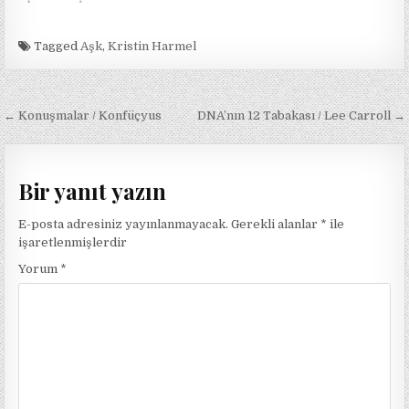
Tagged
Aşk
,
Kristin Harmel
Yazı
← Konuşmalar / Konfüçyus
DNA’nın 12 Tabakası / Lee Carroll →
gezinmesi
Bir yanıt yazın
E-posta adresiniz yayınlanmayacak.
Gerekli alanlar
*
ile
işaretlenmişlerdir
Yorum
*