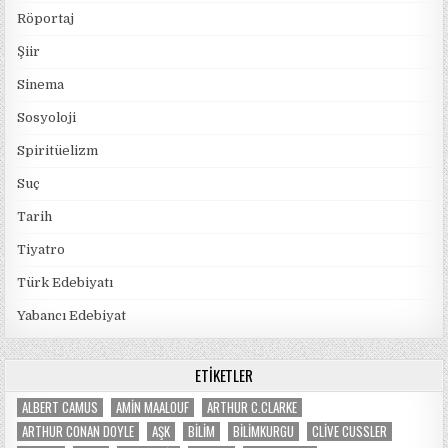
Röportaj
Şiir
Sinema
Sosyoloji
Spiritüelizm
Suç
Tarih
Tiyatro
Türk Edebiyatı
Yabancı Edebiyat
ETIKETLER
ALBERT CAMUS
AMIN MAALOUF
ARTHUR C.CLARKE
ARTHUR CONAN DOYLE
AŞK
BILIM
BILIMKURGU
CLIVE CUSSLER