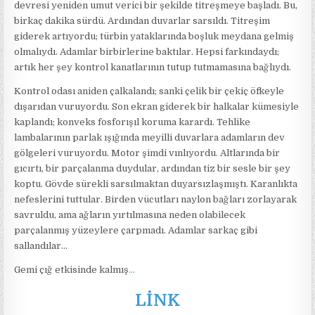
devresi yeniden umut verici bir şekilde titreşmeye başladı. Bu,
birkaç dakika sürdü. Ardından duvarlar sarsıldı. Titreşim
giderek artıyordu; türbin yataklarında boşluk meydana gelmiş
olmalıydı. Adamlar birbirlerine baktılar. Hepsi farkındaydı;
artık her şey kontrol kanatlarının tutup tutmamasına bağlıydı.
Kontrol odası aniden çalkalandı; sanki çelik bir çekiç öfkeyle
dışarıdan vuruyordu. Son ekran giderek bir halkalar kümesiyle
kaplandı; konveks fosforışıl koruma karardı. Tehlike
lambalarının parlak ışığında meyilli duvarlara adamların dev
gölgeleri vuruyordu. Motor şimdi vınlıyordu. Altlarında bir
gıcırtı, bir parçalanma duydular, ardından tiz bir sesle bir şey
koptu. Gövde sürekli sarsılmaktan duyarsızlaşmıştı. Karanlıkta
nefeslerini tuttular. Birden vücutları naylon bağları zorlayarak
savruldu, ama ağların yırtılmasına neden olabilecek
parçalanmış yüzeylere çarpmadı. Adamlar sarkaç gibi
sallandılar…
Gemi çığ etkisinde kalmış
…
LİNK