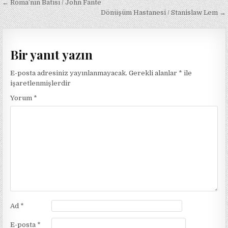
Yazı
← Roma’nın Batısı / John Fante
gezinmesi
Dönüşüm Hastanesi / Stanislaw Lem →
Bir yanıt yazın
E-posta adresiniz yayınlanmayacak.
Gerekli alanlar
*
ile
işaretlenmişlerdir
Yorum
*
Ad
*
E-posta
*