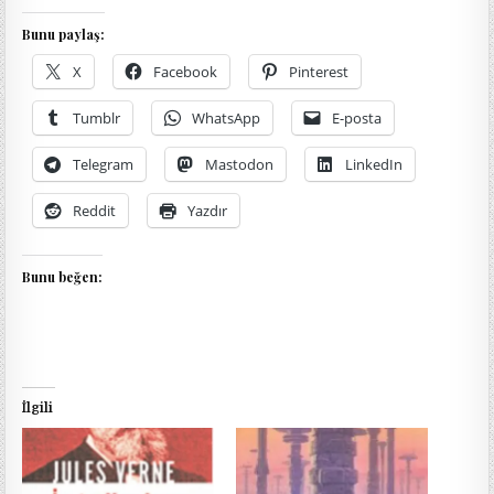
Bunu paylaş:
X
Facebook
Pinterest
Tumblr
WhatsApp
E-posta
Telegram
Mastodon
LinkedIn
Reddit
Yazdır
Bunu beğen:
İlgili