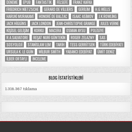
DENEME
EPUB
FANTASTIK
FELSEFE
FRANZ KAFKA
FRIEDRICH NIETZSCHE
GERARD DE VILLIERS
GERILIM
H.G.WELLS
HARUKI MURAKAMI
HONORÉ DE BALZAC
ISAAC ASIMOV
J.K.ROWLING
JACK HIGGINS
JACK LONDON
JEAN-CHRISTOPHE GRANGE
JULES VERNE
KIŞISEL GELIŞIM
KORKU
MACERA
OSMAN AYSU
POLISIYE
R.A.SALVATORE
REŞAT NURI GÜNTEKIN
ROGER ZELAZNY
SAS
SOSYOLOJI
STANISLAW LEM
TARIH
TESS GERRITSEN
TÜRK EDEBIYATI
URSULA K. LE GUIN
WILBUR SMITH
YABANCI EDEBIYAT
ÜMIT DENIZ
İLBER ORTAYLI
İNCELEME
BLOG İSTATISTIKLERI
1.316.367 tıklama