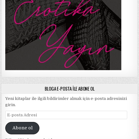
BLOGA E-POSTA ILE ABONE OL
Yeni kitaplar ile ilgili bildirimler almak için e-posta adresinizi
girin.
E-
posta
Adresi
Abone ol