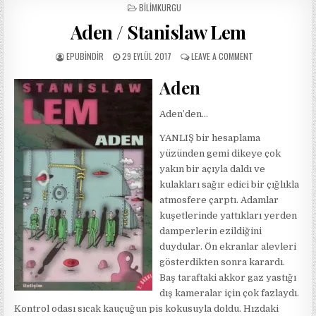
POSTED
BILIMKURGU
IN
Aden / Stanislaw Lem
AUTHOR:
PUBLISHED
ON
EPUBINDIR
29 EYLÜL 2017
LEAVE A COMMENT
DATE:
ADEN
/
Aden
STANISLAW
LEM
Aden’den…
YANLIŞ bir hesaplama
yüzünden gemi dikeye çok
yakın bir açıyla daldı ve
kulakları sağır edici bir çığlıkla
atmosfere çarptı. Adamlar
kuşetlerinde yattıkları yerden
damperlerin ezildiğini
duydular. Ön ekranlar alevleri
gösterdikten sonra karardı.
Baş taraftaki akkor gaz yastığı
dış kameralar için çok fazlaydı.
Kontrol odası sıcak kauçuğun pis kokusuyla doldu. Hızdaki