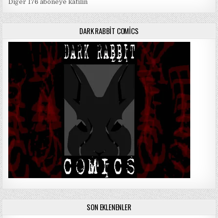
Diğer 176 aboneye katılın
DARK RABBIT COMICS
SON EKLENENLER