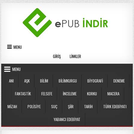
Skip
to
content
MENU
GIRIŞ
LINKLER
MENU
ANI
AŞK
BILIM
BILIMKURGU
BIYOGRAFI
DENEME
FANTASTIK
FELSEFE
İNCELEME
KORKU
MACERA
MIZAH
POLISIYE
SUÇ
ŞIIR
TARIH
TÜRK EDEBIYATI
YABANCI EDEBIYAT