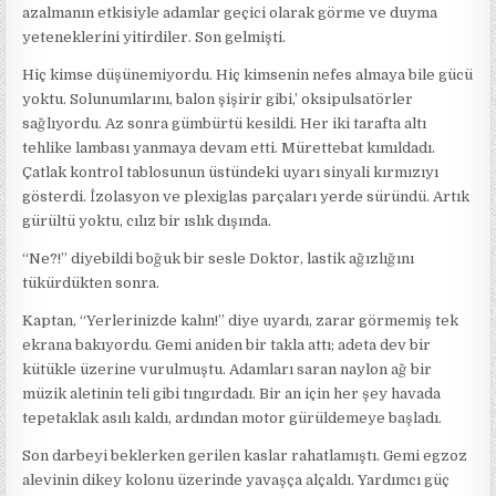
azalmanın etkisiyle adamlar geçici olarak görme ve duyma
yeteneklerini yitirdiler. Son gelmişti.
Hiç kimse düşünemiyordu. Hiç kimsenin nefes almaya bile gücü
yoktu. Solunumlarını, balon şişirir gibi,’ oksipulsatörler
sağlıyordu. Az sonra gümbürtü kesildi. Her iki tarafta altı
tehlike lambası yanmaya devam etti. Mürettebat kımıldadı.
Çatlak kontrol tablosunun üstündeki uyarı sinyali kırmızıyı
gösterdi. İzolasyon ve plexiglas parçaları yerde süründü. Artık
gürültü yoktu, cılız bir ıslık dışında.
“Ne?!” diyebildi boğuk bir sesle Doktor, lastik ağızlığını
tükürdükten sonra.
Kaptan, “Yerlerinizde kalın!” diye uyardı, zarar görmemiş tek
ekrana bakıyordu. Gemi aniden bir takla attı; adeta dev bir
kütükle üzerine vurulmuştu. Adamları saran naylon ağ bir
müzik aletinin teli gibi tıngırdadı. Bir an için her şey havada
tepetaklak asılı kaldı, ardından motor gürüldemeye başladı.
Son darbeyi beklerken gerilen kaslar rahatlamıştı. Gemi egzoz
alevinin dikey kolonu üzerinde yavaşça alçaldı. Yardımcı güç