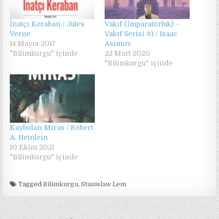
İnatçı Keraban / Jules
Vakıf (İmparatorluk) –
Verne
Vakıf Serisi #1 / Isaac
14 Mayıs 2017
Asimov
"Bilimkurgu" içinde
22 Mart 2020
"Bilimkurgu" içinde
Kaybolan Miras / Robert
A. Heinlein
10 Ekim 2021
"Bilimkurgu" içinde
Tagged
Bilimkurgu
,
Stanislaw Lem