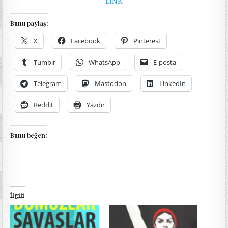
LİNK
Bunu paylaş:
X
Facebook
Pinterest
Tumblr
WhatsApp
E-posta
Telegram
Mastodon
LinkedIn
Reddit
Yazdır
Bunu beğen:
İlgili