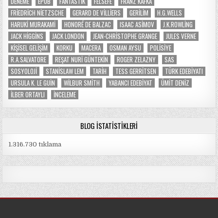
DENEME
EPUB
FANTASTIK
FELSEFE
FRANZ KAFKA
FRIEDRICH NIETZSCHE
GERARD DE VILLIERS
GERILIM
H.G.WELLS
HARUKI MURAKAMI
HONORÉ DE BALZAC
ISAAC ASIMOV
J.K.ROWLING
JACK HIGGINS
JACK LONDON
JEAN-CHRISTOPHE GRANGE
JULES VERNE
KIŞISEL GELIŞIM
KORKU
MACERA
OSMAN AYSU
POLISIYE
R.A.SALVATORE
REŞAT NURI GÜNTEKIN
ROGER ZELAZNY
SAS
SOSYOLOJI
STANISLAW LEM
TARIH
TESS GERRITSEN
TÜRK EDEBIYATI
URSULA K. LE GUIN
WILBUR SMITH
YABANCI EDEBIYAT
ÜMIT DENIZ
İLBER ORTAYLI
İNCELEME
BLOG İSTATISTIKLERI
1.316.730 tıklama