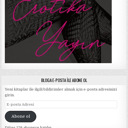
BLOGA E-POSTA ILE ABONE OL
Yeni kitaplar ile ilgili bildirimler almak için e-posta adresinizi
girin.
E-
posta
Adresi
Abone ol
Diğer 176 aboneye katılın