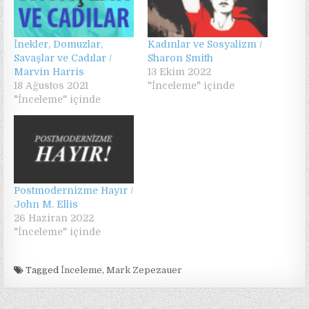
İnekler, Domuzlar,
Kadınlar ve Sosyalizm /
Savaşlar ve Cadılar /
Sharon Smith
Marvin Harris
13 Ekim 2022
18 Ağustos 2021
"İnceleme" içinde
"İnceleme" içinde
Postmodernizme Hayır /
John M. Ellis
26 Haziran 2022
"İnceleme" içinde
Tagged
İnceleme
,
Mark Zepezauer