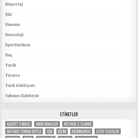
Röportaj
Şiir
Sinema
Sosyoloji
Spiritüelizm
Suç
Tarih
Tiyatro
Türk Edebiyatı
Yabancı Edebiyat
ETIKETLER
ALBERT CAMUS
AMIN MAALOUF
ARTHUR C.CLARKE
ARTHUR CONAN DOYLE
AŞK
BILIM
BILIMKURGU
CLIVE CUSSLER