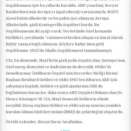
örgütlenmesi işte bu ydlarda kuruldu. ABD yönetimi, Sovyet
Kızdordusu’nun Avrupa’yı işgal edeceği varsayımıyla, NATO
üyesi bütün ülkelerde ve bu pakta üye olmayan Avrupa
ülkelerinde, gizli Kontrgerilla örgütleri kurdu. Bu
örgütlenmenin iki ayağı vardı. Yerüstünde özel komando
birlikleri, yeraltında “vatanseverlerden oluşan ve kural olarak
hiçbir yasaya bağlı olmayan, köylere kadar inen gizli
örgütlenme. 1952’de Gladio örgütlenmesi tamamlanmıştı.
CIA, bu dönemde, Nazi’lerin gizli polis örgütü olan, Gestapo’nun
özel savaş deneyimi ve kadrolarını da devraldı. Hitler’in
Genelkurmay İstihbarat Örgütü’nün Sovyetler Birliği Birimi
Başkanı Reinhard Gehlen ve ekibi 1945’ten itibaren ABD için
çabşmaya başladı. Gehlen ve gizli ajanlarının ÖSS de
bağlantısını kuran ise, daha sonra ABD Dışişleri Bakanı olan Dr.
Henry Kissinger’di. CIA, Nazi Generali Gehlen’in elinde
serpildi. Savaş suçlusu Gehlen ve ekibi savaş sonrası yeniden
kurulan Alman Gizli Servisinin (BND) de çekirdeğini oluşturdu.
Örtülü eylemler, Beyaz Saray tarafından
…