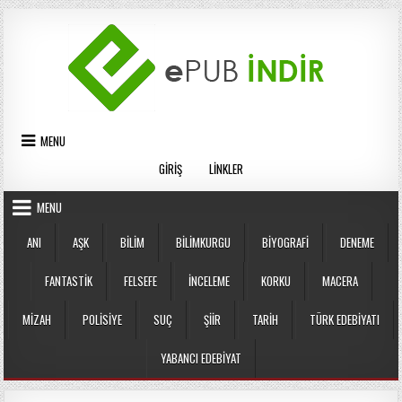
Skip
to
content
MENU
GIRIŞ
LINKLER
MENU
ANI
AŞK
BILIM
BILIMKURGU
BIYOGRAFI
DENEME
FANTASTIK
FELSEFE
İNCELEME
KORKU
MACERA
MIZAH
POLISIYE
SUÇ
ŞIIR
TARIH
TÜRK EDEBIYATI
YABANCI EDEBIYAT