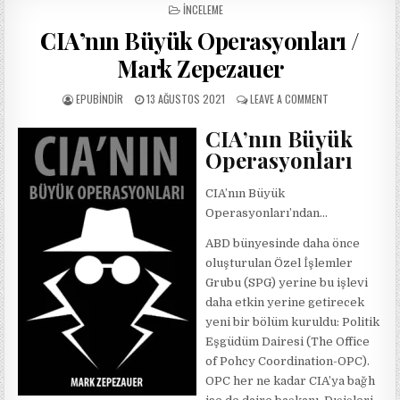
POSTED
İNCELEME
IN
CIA’nın Büyük Operasyonları /
Mark Zepezauer
AUTHOR:
PUBLISHED
ON
EPUBINDIR
13 AĞUSTOS 2021
LEAVE A COMMENT
DATE:
CIA’NIN
BÜYÜK
CIA’nın Büyük
OPERASYONLARI
Operasyonları
/
MARK
ZEPEZAUER
CIA’nın Büyük
Operasyonları’ndan…
ABD bünyesinde daha önce
oluşturulan Özel İşlemler
Grubu (SPG) yerine bu işlevi
daha etkin yerine getirecek
yeni bir bölüm kuruldu: Politik
Eşgüdüm Dairesi (The Office
of Pohcy Coordination-OPC).
OPC her ne kadar CIA’ya bağh