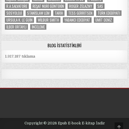
R.A.SALVATORE
REŞAT NURI GÜNTEKIN
ROGER ZELAZNY
SAS
SOSYOLOJI
STANISLAW LEM
TARIH
TESS GERRITSEN
TÜRK EDEBIYATI
URSULA K. LE GUIN
WILBUR SMITH
YABANCI EDEBIYAT
ÜMIT DENIZ
İLBER ORTAYLI
İNCELEME
BLOG İSTATISTIKLERI
1.317.187 tıklama
Copyright © 2026 Epub E-book E-kitap İndir
Scro