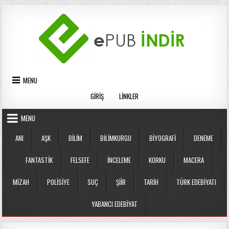
Skip
to
content
MENU
GIRIŞ
LINKLER
MENU
ANI
AŞK
BILIM
BILIMKURGU
BIYOGRAFI
DENEME
FANTASTIK
FELSEFE
İNCELEME
KORKU
MACERA
MIZAH
POLISIYE
SUÇ
ŞIIR
TARIH
TÜRK EDEBIYATI
YABANCI EDEBIYAT