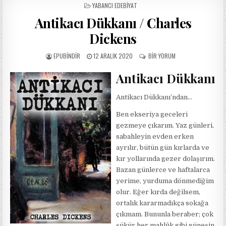
POSTED
YABANCI EDEBIYAT
IN
Antikacı Dükkanı / Charles
Dickens
AUTHOR:
PUBLISHED
ANTIKACI
EPUBINDIR
12 ARALIK 2020
BIR YORUM
DATE:
DÜKKANI
/
Antikacı Dükkanı
CHARLES
DICKENS
Antikacı Dükkanı’ndan…
IÇIN
Ben ekseriya geceleri
gezmeye çıkarım. Yaz günleri,
sabahleyin evden erken
ayrılır, bütün gün kırlarda ve
kır yollarında gezer dolaşırım.
Bazan günlerce ve haftalarca
yerime, yurduma dönmediğim
olur. Eğer kırda değilsem,
ortalık kararmadıkça sokağa
çıkmam. Bununla beraber; çok
şükür her mahlûk gibi güneşin