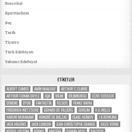
Sosyoloji
Spiritüelizm
Suç
Tarih
Tiyatro
Türk Edebiyatı
Yabancı Edebiyat
ETIKETLER
ALBERT CAMUS
AMIN MAALOUF
ARTHUR C.CLARKE
ARTHUR CONAN DOYLE
AŞK
BILIM
BILIMKURGU
CLIVE CUSSLER
DENEME
EPUB
FANTASTIK
FELSEFE
FRANZ KAFKA
FRIEDRICH NIETZSCHE
GERARD DE VILLIERS
GERILIM
H.G.WELLS
HARUKI MURAKAMI
HONORÉ DE BALZAC
ISAAC ASIMOV
J.K.ROWLING
JACK HIGGINS
JACK LONDON
JEAN-CHRISTOPHE GRANGE
JULES VERNE
KIŞISEL GELIŞIM
KORKU
MACERA
OSMAN AYSU
POLISIYE