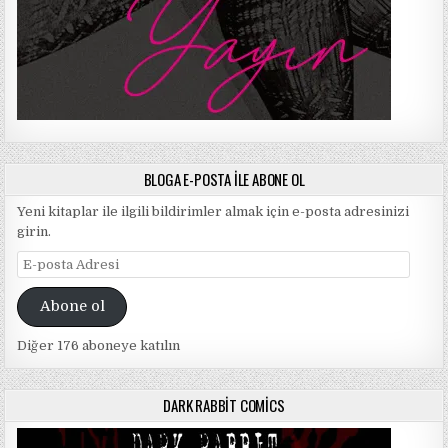
BLOGA E-POSTA ILE ABONE OL
Yeni kitaplar ile ilgili bildirimler almak için e-posta adresinizi
girin.
E-
posta
Adresi
Abone ol
Diğer 176 aboneye katılın
DARK RABBIT COMICS