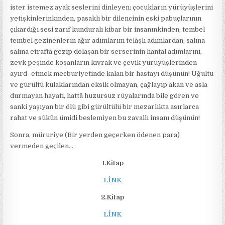
ister istemez ayak seslerini dinleyen; çocukların yürüyüşlerini
yetişkinlerinkinden, pasaklı bir dilencinin eski pabuçlarının
çıkardığı sesi zarif kunduralı kibar bir insanınkinden; tembel
tembel gezinenlerin ağır adımlarım telâşlı adımlardan; salına
salına etrafta gezip dolaşan bir serserinin hantal adımlarını,
zevk peşinde koşanların kıvrak ve çevik yürüyüşlerinden
ayırd- etmek mecburiyetinde kalan bir hastayı düşünün! Uğultu
ve gürültü kulaklarından eksik olmayan, çağlayıp akan ve asla
durmayan hayatı, hattâ huzursuz rüyalarında bile gören ve
sanki yaşıyan bir ölü gibi gürültülü bir mezarlıkta asırlarca
rahat ve sükûn ümidi beslemiyen bu zavallı insanı düşünün!
Sonra, müruriye (Bir yerden geçerken ödenen para)
vermeden geçilen
…
1.Kitap
LİNK
2.Kitap
LİNK