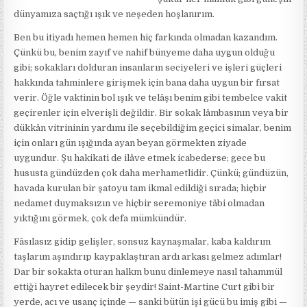
dünyamıza saçtığı ışık ve neşeden hoşlanırım.
Ben bu itiyadı hemen hemen hiç farkında olmadan kazandım.
Çünkü bu, benim zayıf ve nahif bünyeme daha uygun olduğu
gibi; sokakları dolduran insanların seciyeleri ve işleri güçleri
hakkında tahminlere girişmek için bana daha uygun bir fırsat
verir. Öğle vaktinin bol ışık ve telâşı benim gibi tembelce vakit
geçirenler için elverişli değildir. Bir sokak lâmbasının veya bir
dükkân vitrininin yardımı ile seçebildiğim geçici simalar, benim
için onları gün ışığında ayan beyan görmekten ziyade
uygundur. Şu hakikati de ilâve etmek icabederse; gece bu
hususta gündüzden çok daha merhametlidir. Çünkü; gündüzün,
havada kurulan bir şatoyu tam ikmal edildiği sırada; hiçbir
nedamet duymaksızın ve hiçbir seremoniye tâbi olmadan
yıktığını görmek, çok defa mümkündür.
Fâsılasız gidip gelişler, sonsuz kaynaşmalar, kaba kaldırım
taşlarım aşındırıp kaypaklaştıran ardı arkası gelmez adımlar!
Dar bir sokakta oturan halkm bunu dinlemeye nasıl tahammül
ettiği hayret edilecek bir şeydir! Saint-Martine Curt gibi bir
yerde, acı ve usanç içinde — sanki bütün işi gücü bu imiş gibi —