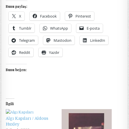
Bunu paylaş:
X
Facebook
Pinterest
Tumblr
WhatsApp
E-posta
Telegram
Mastodon
LinkedIn
Reddit
Yazdır
Bunu beğen:
İlgili
Algı Kapıları / Aldous
Huxley