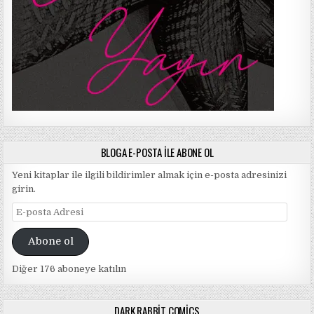
BLOGA E-POSTA ILE ABONE OL
Yeni kitaplar ile ilgili bildirimler almak için e-posta adresinizi
girin.
E-
posta
Adresi
Abone ol
Diğer 176 aboneye katılın
DARK RABBIT COMICS