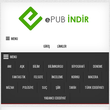
Skip
to
content
MENU
GIRIŞ
LINKLER
MENU
ANI
AŞK
BILIM
BILIMKURGU
BIYOGRAFI
DENEME
FANTASTIK
FELSEFE
İNCELEME
KORKU
MACERA
MIZAH
POLISIYE
SUÇ
ŞIIR
TARIH
TÜRK EDEBIYATI
YABANCI EDEBIYAT