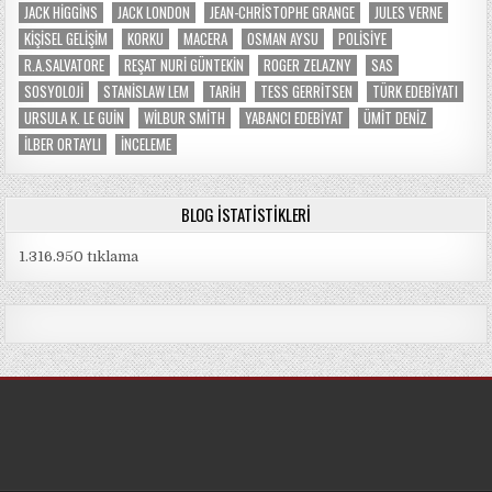
JACK HIGGINS
JACK LONDON
JEAN-CHRISTOPHE GRANGE
JULES VERNE
KIŞISEL GELIŞIM
KORKU
MACERA
OSMAN AYSU
POLISIYE
R.A.SALVATORE
REŞAT NURI GÜNTEKIN
ROGER ZELAZNY
SAS
SOSYOLOJI
STANISLAW LEM
TARIH
TESS GERRITSEN
TÜRK EDEBIYATI
URSULA K. LE GUIN
WILBUR SMITH
YABANCI EDEBIYAT
ÜMIT DENIZ
İLBER ORTAYLI
İNCELEME
BLOG İSTATISTIKLERI
1.316.950 tıklama