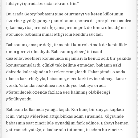
hikâyeyi şurada burada tekrar ettin.”
Bu arada Georg babasını yine oturtmayı ve keten külotunun
üzerine giydiği penye pantolonunu, sonra da çoraplarını usulca
çıkarmayı başarmıştı. İç çamaşırının pek de temiz olmadığını
görünce, babasını ihmal ettiği için kendini suçladı.
Babasının çamaşır değiştirmesini kontrol etmek de kesinlikle
onun görevi olmalıydı. Babasının geleceğini nasıl
düzenleyecekleri konusunda nişanlısıyla henüz açık bir şekilde
konuşmamışlardı, çünkü tek kelime etmeden, babanın eski
dairede kalacağından hareket etmişlerdi. Fakat şimdi, o anda
olanca kararlılığıyla, babasını gelecekteki evine almaya karar
verdi. Yakından bakılınca neredeyse, babaya orada
gösterilecek özende fazlaca geç kalınmış olabileceği
görülüyordu.
Babasını kollarında yatağa taşıdı. Korkunç bir duygu kapladı
içini, yatağa giderken attığı birkaç adım sırasında, göğsünde
babasının saat zinciriyle oynadığını fark edince. Babayı hemen
yatıramadı yatağa, o kadar sıkı tutunmuştu adam bu zincire.