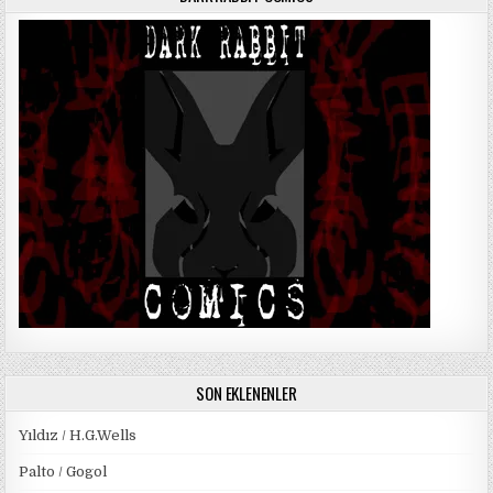
SON EKLENENLER
Yıldız / H.G.Wells
Palto / Gogol