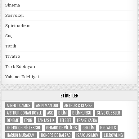
Sinema
Sosyoloji
Spiritüelizm
Suç
Tarih
Tiyatro
Türk Edebiyatı
Yabancı Edebiyat
ETIKETLER
ALBERT CAMUS
AMIN MAALOUF
ARTHUR C.CLARKE
ARTHUR CONAN DOYLE
AŞK
BILIM
BILIMKURGU
CLIVE CUSSLER
DENEME
EPUB
FANTASTIK
FELSEFE
FRANZ KAFKA
FRIEDRICH NIETZSCHE
GERARD DE VILLIERS
GERILIM
H.G.WELLS
HARUKI MURAKAMI
HONORÉ DE BALZAC
ISAAC ASIMOV
J.K.ROWLING