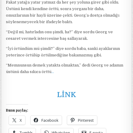
Fakat yatağa yatar yatmaz da her şey yoluna girer gibi oldu.
Üstünü kendi kendine örttü, sonra yorganı bir daha,
omuzlarının bir hayli üzerine çekti. Georg’a dostça olmadığı
söylenemeyecek bir ifadeyle baktı.
“Değil mi, hatırladın onu şimdi, ha?” diye sordu Georg ve
cesaret vermek istercesine baş sallayarak.
“İyi örtündüm mü şimdi?” diye sordu baba, sanki ayaklarının
yeterince örtülüp örtülmediğine bakamazmış gibi.
“Memnunsun demek yatakta olmaktan,” dedi Georg ve adamın
üstünü daha sıkıca örttü
…
LİNK
Bunu paylaş:
X
Facebook
Pinterest
Tumblr
WhatsApp
E-posta