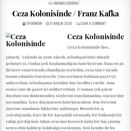
POSTED
YABANCI EDEBIYAT
IN
Ceza Kolonisinde / Franz Kafka
AUTHOR:
PUBLISHED
ON
EPUBINDIR
31 ARALIK 2020
LEAVE A COMMENT
DATE:
CEZA
KOLONISINDE
Ceza Kolonisinde
/
FRANZ
Ceza Kolonisinde’den…
KAFKA
çıkardı, “yakında üç sene olacak, arkadaşım bize misafir
gelmişti ya. Ondan pek hoşlanmadığını hatırlıyorum. Sana en az
iki kere onun burada olmadığını söyledim, oysa tam o sırada
benim odamda oturuyordu. Onu sevimsiz bulmanı gayet iyi
anlıyordum, arkadaşımın kendine has tarafları vardır. Ama
sonra yine de gayet iyi sohbet ettiniz. O zaman çok gurur
duydum onu dinlemenden, sözlerini onaylamandan, ona sorular
sormandan. İyice düşünürsen hatırlayacaksın. Rus Devrimi
üzerine inanılmaz hikâyeler anlatmıştı. Mesela bir iş
yolculuğunda, Kiev’de bir karışıklık sırasında, bir balkonda bir
rahip gördüğünü: Adam avucunu keserek kalın bir haç çizmiş,
sonra elini kaldırıp kalabalığa seslenmiş. Sen kendin de bu