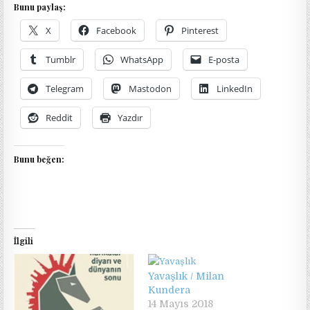
Bunu paylaş:
X
Facebook
Pinterest
Tumblr
WhatsApp
E-posta
Telegram
Mastodon
LinkedIn
Reddit
Yazdır
Bunu beğen:
İlgili
Yavaşlık / Milan
Kundera
14 Mayıs 2018