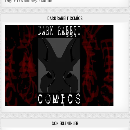
Diğer 176 aboneye katılın
DARK RABBIT COMICS
SON EKLENENLER