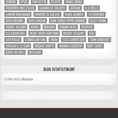
DENEME
EPUB
FANTASTIK
FELSEFE
FRANZ KAFKA
FRIEDRICH NIETZSCHE
GERARD DE VILLIERS
GERILIM
H.G.WELLS
HARUKI MURAKAMI
HONORÉ DE BALZAC
ISAAC ASIMOV
J.K.ROWLING
JACK HIGGINS
JACK LONDON
JEAN-CHRISTOPHE GRANGE
JULES VERNE
KIŞISEL GELIŞIM
KORKU
MACERA
OSMAN AYSU
POLISIYE
R.A.SALVATORE
REŞAT NURI GÜNTEKIN
ROGER ZELAZNY
SAS
SOSYOLOJI
STANISLAW LEM
TARIH
TESS GERRITSEN
TÜRK EDEBIYATI
URSULA K. LE GUIN
WILBUR SMITH
YABANCI EDEBIYAT
ÜMIT DENIZ
İLBER ORTAYLI
İNCELEME
BLOG İSTATISTIKLERI
1.316.352 tıklama