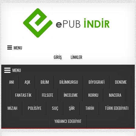
Skip
to
content
MENU
GIRIŞ
LINKLER
MENU
ANI
AŞK
BILIM
BILIMKURGU
BIYOGRAFI
DENEME
FANTASTIK
FELSEFE
İNCELEME
KORKU
MACERA
MIZAH
POLISIYE
SUÇ
ŞIIR
TARIH
TÜRK EDEBIYATI
YABANCI EDEBIYAT