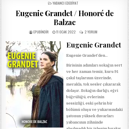
POSTED
YABANCI EDEBIYAT
IN
Eugenie Grandet / Honoré de
Balzac
AUTHOR:
PUBLISHED
EUGENIE
EPUBINDIR
11 OCAK 2022
2 YORUM
DATE:
GRANDET
/
Eugenie Grandet
HONORÉ
DE
Eugenie Grandet’den…
BALZAC
IÇIN
Birisinin adımları sokağın sert
ve her zaman temiz, kuru 91
çakıl taşlarının üzerinde,
merakla, tok sesler çıkararak
dolaşır. Sokağın darlığı, eğri
büğrülüğü, evlerinin
sessizliği, eski şehrin bir
bölümü oluşu ve yukarısındaki
şatonun yüksek duvarları
yabancının zihninde
alışılmadık bir izlenim bırakır.