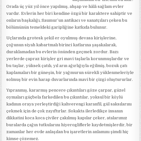
Orada üç yüz yıl önce yapılmış, ahşap ve hâlâ sağlam evler
vardır. Evlerin her biri kendine özgü bir karaktere sahiptir ve
onların başkalığı, Saumur’un antikacı ve sanatçıları çeken bu
bölümünün temeldeki garipliğine katkıda bulunur.
Uçlarında grotesk şekil er oyulmuş devasa kirişlerine,
çoğunun siyah kabartmalı birinci katlarına şaşakalarak,
duraklamadan bu evlerin önünden geçmek zordur. Bazı
yerlerde çapraz kirişler gri mavi taşlarla korunmuşlardır ve
bu taşlar, yüksek çatılı, yıl arın ağırlığıyla eğilmiş, bozuk çatı
kaplamaları bir güneşin, bir yağmurun sürekli yüklenmeleriyle
solmuş bir evin harap duvarlarında mavi bir çizgi oluştururlar.
Yıpranmış, kararmış pencere çıkıntıları göze çarpar, güzel
oymaları güçbela farkedilen bu çıkıntılar, yoksul bir köylü
kadının oraya yerleştirdiği kahverengi karanfil, gül saksılarını
çekmek için de çok zayıftırlar. Sokakta ilerledikçe insanın
dikkatini koca koca çiviler çakılmış kapılar çeker, atalarımız
buralarda çağın tutkularını hiyerogliflerle kaydetmişlerdir, bir
zamanlar her evde anlaşılan bu işaretlerin anlamını şimdi hiç
kimse çözemez.