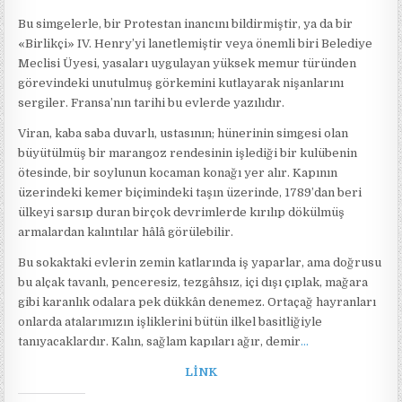
Bu simgelerle, bir Protestan inancını bildirmiştir, ya da bir
«Birlikçi» IV. Henry’yi lanetlemiştir veya önemli biri Belediye
Meclisi Üyesi, yasaları uygulayan yüksek memur türünden
görevindeki unutulmuş görkemini kutlayarak nişanlarını
sergiler. Fransa’nın tarihi bu evlerde yazılıdır.
Viran, kaba saba duvarlı, ustasının; hünerinin simgesi olan
büyütülmüş bir marangoz rendesinin işlediği bir kulübenin
ötesinde, bir soylunun kocaman konağı yer alır. Kapının
üzerindeki kemer biçimindeki taşın üzerinde, 1789’dan beri
ülkeyi sarsıp duran birçok devrimlerde kırılıp dökülmüş
armalardan kalıntılar hâlâ görülebilir.
Bu sokaktaki evlerin zemin katlarında iş yaparlar, ama doğrusu
bu alçak tavanlı, penceresiz, tezgâhsız, içi dışı çıplak, mağara
gibi karanlık odalara pek dükkân denemez. Ortaçağ hayranları
onlarda atalarımızın işliklerini bütün ilkel basitliğiyle
tanıyacaklardır. Kalın, sağlam kapıları ağır, demir
…
LİNK