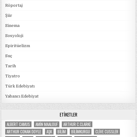
Röportaj
Şiir
Sinema
Sosyoloji
Spiritüelizm
Suç
Tarih
Tiyatro
Türk Edebiyatı
Yabancı Edebiyat
ETIKETLER
ALBERT CAMUS
AMIN MAALOUF
ARTHUR C.CLARKE
ARTHUR CONAN DOYLE
AŞK
BILIM
BILIMKURGU
CLIVE CUSSLER