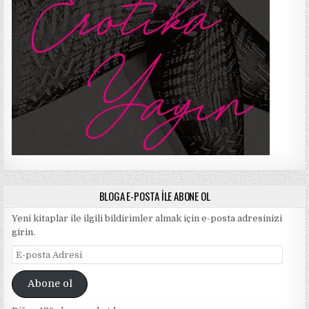
BLOGA E-POSTA ILE ABONE OL
Yeni kitaplar ile ilgili bildirimler almak için e-posta adresinizi
girin.
E-
posta
Adresi
Abone ol