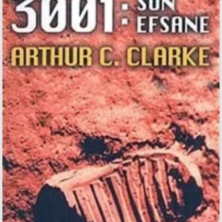
UZAY
EFSANESI
/
ARTHUR
C.
CLARKE