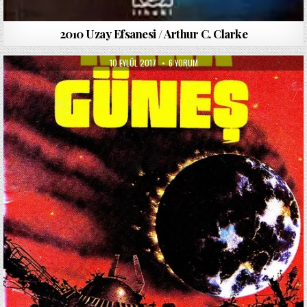
2010 Uzay Efsanesi / Arthur C. Clarke
PUBLISHED
KARA
10 EYLÜL 2017
6 YORUM
DATE:
GÜNEŞ
/
ARTHUR
C.CLARKE
IÇIN