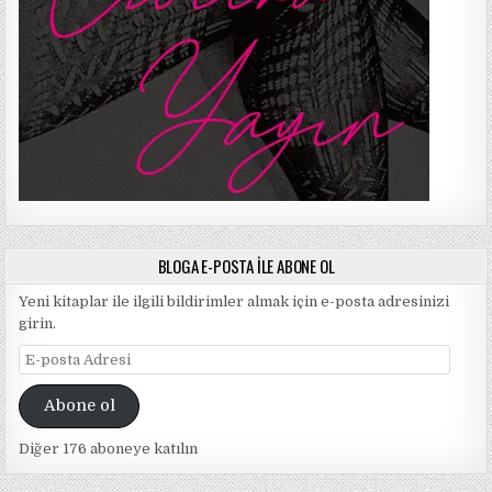
BLOGA E-POSTA ILE ABONE OL
Yeni kitaplar ile ilgili bildirimler almak için e-posta adresinizi
girin.
E-
posta
Adresi
Abone ol
Diğer 176 aboneye katılın