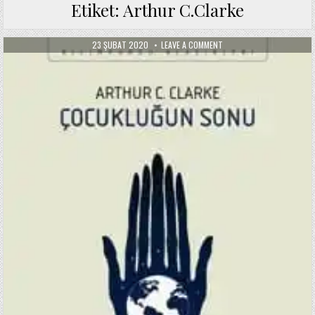
Etiket:
Arthur C.Clarke
PUBLISHED
ON
23 ŞUBAT 2020
LEAVE A COMMENT
DATE:
ÇOCUKLUĞUN
SONU
/
ARTHUR
C.
CLARKE