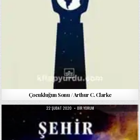
Çocukluğun Sonu / Arthur C. Clarke
PUBLISHED
ŞEHIR
22 ŞUBAT 2020
BIR YORUM
DATE:
VE
YILDIZLAR
/
ARTHUR
C.
CLARKE
IÇIN