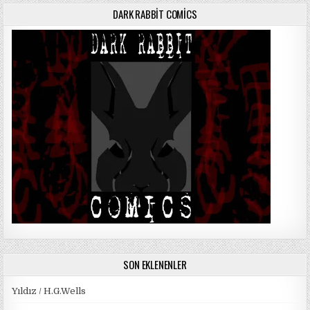
DARK RABBIT COMICS
SON EKLENENLER
Yıldız / H.G.Wells