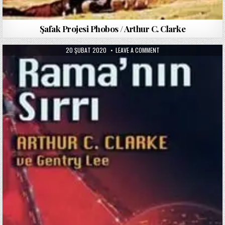
Şafak Projesi Phobos / Arthur C. Clarke
PUBLISHED
ON
20 ŞUBAT 2020
LEAVE A COMMENT
DATE:
RAMA’NIN
SIRRI
/
ARTHUR
C.
CLARKE