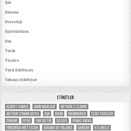
Şiir
Sinema
Sosyoloji
Spiritüelizm
Suç
Tarih
Tiyatro
Türk Edebiyatı
Yabancı Edebiyat
ETIKETLER
ALBERT CAMUS
AMIN MAALOUF
ARTHUR C.CLARKE
ARTHUR CONAN DOYLE
AŞK
BILIM
BILIMKURGU
CLIVE CUSSLER
DENEME
EPUB
FANTASTIK
FELSEFE
FRANZ KAFKA
FRIEDRICH NIETZSCHE
GERARD DE VILLIERS
GERILIM
H.G.WELLS