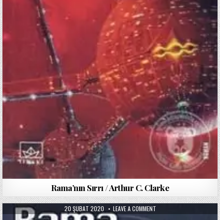
Rama’nın Sırrı / Arthur C. Clarke
PUBLISHED
ON
20 ŞUBAT 2020
LEAVE A COMMENT
DATE:
RAMA
BAHÇESI