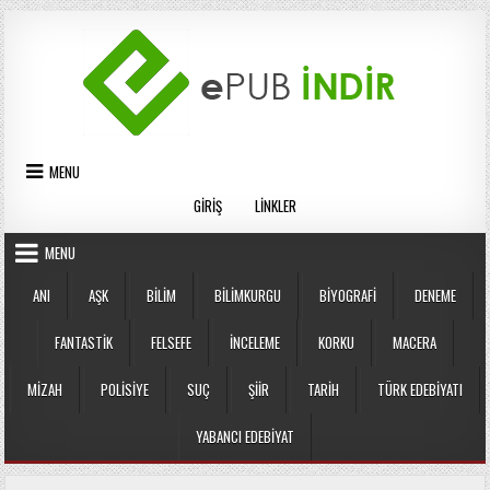
Skip
to
content
MENU
GIRIŞ
LINKLER
MENU
ANI
AŞK
BILIM
BILIMKURGU
BIYOGRAFI
DENEME
FANTASTIK
FELSEFE
İNCELEME
KORKU
MACERA
MIZAH
POLISIYE
SUÇ
ŞIIR
TARIH
TÜRK EDEBIYATI
YABANCI EDEBIYAT