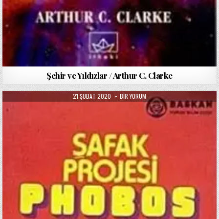
Şehir ve Yıldızlar / Arthur C. Clarke
PUBLISHED
ŞAFAK
21 ŞUBAT 2020
BIR YORUM
DATE:
PROJESI
PHOBOS
/
ARTHUR
C.
CLARKE
IÇIN