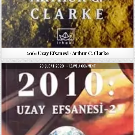
2061 Uzay Efsanesi / Arthur C. Clarke
PUBLISHED
ON
20 ŞUBAT 2020
LEAVE A COMMENT
DATE:
2010
UZAY
EFSANESI
/
ARTHUR
C.
CLARKE