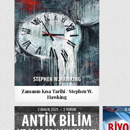
Zamanın Kısa Tarihi / Stephen W.
Hawking
PUBLISHED
ANTIK
PUB
3 ARALIK 2021
2 YORUM
18 
DATE:
BILIM
DAT
VE
MODERN
UYGARLIK
/
GEORGE