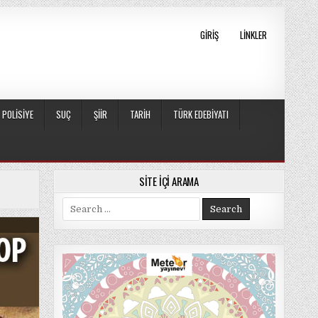
GIRIŞ
LINKLER
POLISIYE
SUÇ
ŞIIR
TARIH
TÜRK EDEBIYATI
SITE İÇI ARAMA
Search
for: