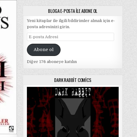
TANRI
YANILGISI
/
BLOGA E-POSTA ILE ABONE OL
RICHARD
DAWKINS
Yeni kitaplar ile ilgili bildirimler almak için e-
posta adresinizi girin.
E-
posta
Adresi
Abone ol
Diğer 176 aboneye katılın
DARK RABBIT COMICS