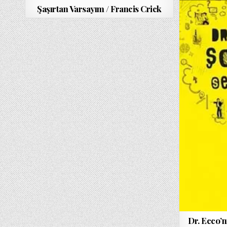
DATE:
VARSAYIM
DATE:
/
Şaşırtan Varsayım / Francis Crick
FRANCIS
CRICK
IÇIN
Dr. Ecco’n