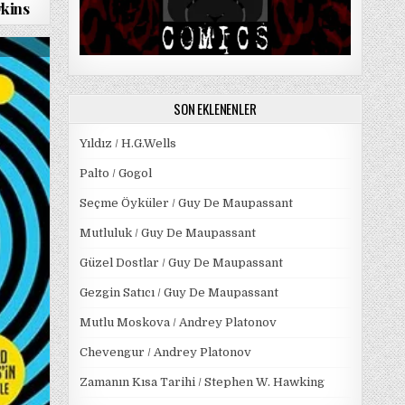
wkins
ON
HIÇ
YOKTAN
BIR
EVREN
SON EKLENENLER
LAWRENCE
M.
KRAUSS
Yıldız / H.G.Wells
Palto / Gogol
Seçme Öyküler / Guy De Maupassant
Mutluluk / Guy De Maupassant
Güzel Dostlar / Guy De Maupassant
Gezgin Satıcı / Guy De Maupassant
Mutlu Moskova / Andrey Platonov
Chevengur / Andrey Platonov
Zamanın Kısa Tarihi / Stephen W. Hawking