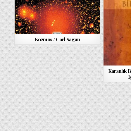
Kozmos / Carl Sagan
Karanlık 
I