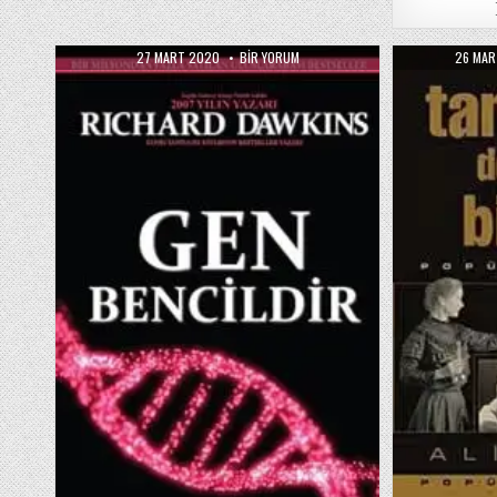
PUBLISHED
GEN
PUBLIS
27 MART 2020
BIR YORUM
26 MAR
DATE:
BENCILDIR
DATE:
/
RICHARD
DAWKINS
IÇIN