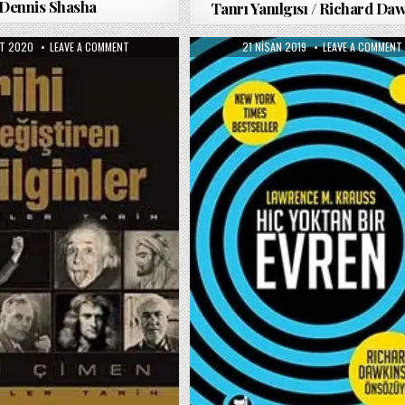
Dennis Shasha
Tanrı Yanılgısı / Richard Da
HED
ON
PUBLISHED
T 2020
LEAVE A COMMENT
21 NISAN 2019
LEAVE A COMMENT
TARIHI
DATE:
DEĞIŞTIREN
BILGINLER
/
ALI
/
ÇIMEN