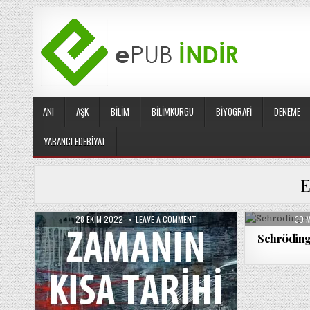
Skip
to
content
ANI
AŞK
BILIM
BILIMKURGU
BIYOGRAFI
DENEME
YABANCI EDEBIYAT
E
PUBLISHED
ON
PUB
28 EKIM 2022
LEAVE A COMMENT
30 
DATE:
ZAMANIN
DATE
KISA
Schrödinge
TARIHI
/
STEPHEN
W.
HAWKING