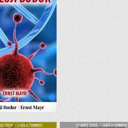
ji Budur / Ernst Mayr
ED
ON
PUBLISHED
UZ 2020
LEAVE A COMMENT
27 MART 2020
LEAVE A COMMENT