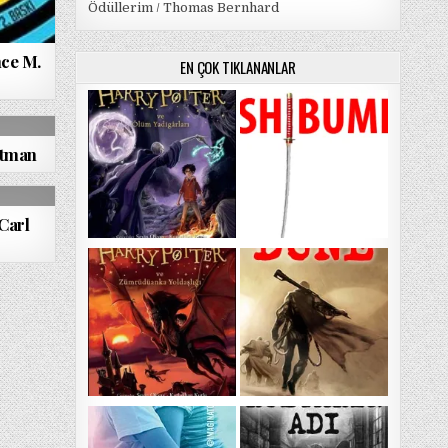
Ödüllerim / Thomas Bernhard
nce M.
EN ÇOK TIKLANANLAR
ghtman
Carl