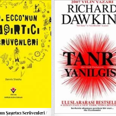
DR.
DATE:
ECCO’NUN
ŞAŞIRTICI
SERÜVENLERI
/
DENNIS
SHASHA
un Şaşırtıcı Serüvenleri /