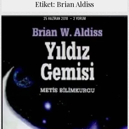
Etiket:
Brian Aldiss
PUBLISHED
YILDIZ
25 HAZIRAN 2018
2 YORUM
DATE:
GEMISI
/
BRIAN
ALDISS
IÇIN