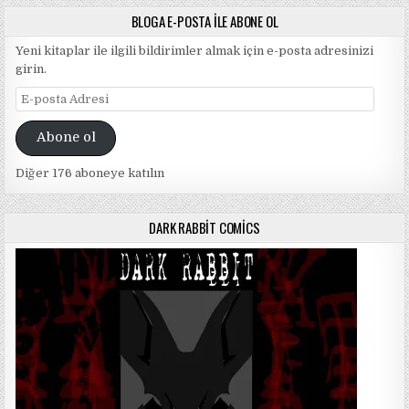
BLOGA E-POSTA ILE ABONE OL
Yeni kitaplar ile ilgili bildirimler almak için e-posta adresinizi
girin.
E-
posta
Adresi
Abone ol
Diğer 176 aboneye katılın
DARK RABBIT COMICS