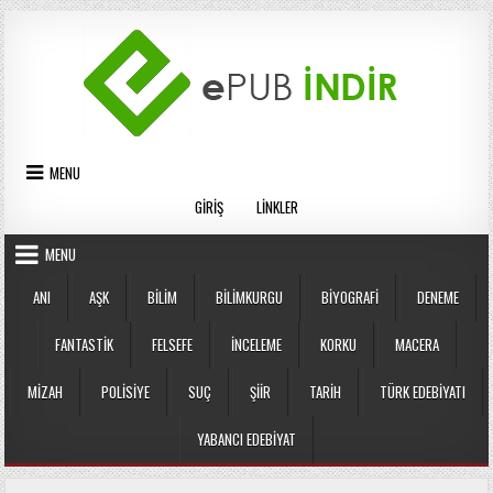
Skip
to
content
MENU
GIRIŞ
LINKLER
MENU
ANI
AŞK
BILIM
BILIMKURGU
BIYOGRAFI
DENEME
FANTASTIK
FELSEFE
İNCELEME
KORKU
MACERA
MIZAH
POLISIYE
SUÇ
ŞIIR
TARIH
TÜRK EDEBIYATI
YABANCI EDEBIYAT