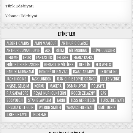
Türk Edebiyatı
Yabancı Edebiyat
ETIKETLER
ALBERT CAMUS
AMIN MAALOUF
ARTHUR C.CLARKE
ARTHUR CONAN DOYLE
AŞK
BILIM
BILIMKURGU
CLIVE CUSSLER
DENEME
EPUB
FANTASTIK
FELSEFE
FRANZ KAFKA
FRIEDRICH NIETZSCHE
GERARD DE VILLIERS
GERILIM
H.G.WELLS
HARUKI MURAKAMI
HONORÉ DE BALZAC
ISAAC ASIMOV
J.K.ROWLING
JACK HIGGINS
JACK LONDON
JEAN-CHRISTOPHE GRANGE
JULES VERNE
KIŞISEL GELIŞIM
KORKU
MACERA
OSMAN AYSU
POLISIYE
R.A.SALVATORE
REŞAT NURI GÜNTEKIN
ROGER ZELAZNY
SAS
SOSYOLOJI
STANISLAW LEM
TARIH
TESS GERRITSEN
TÜRK EDEBIYATI
URSULA K. LE GUIN
WILBUR SMITH
YABANCI EDEBIYAT
ÜMIT DENIZ
İLBER ORTAYLI
İNCELEME