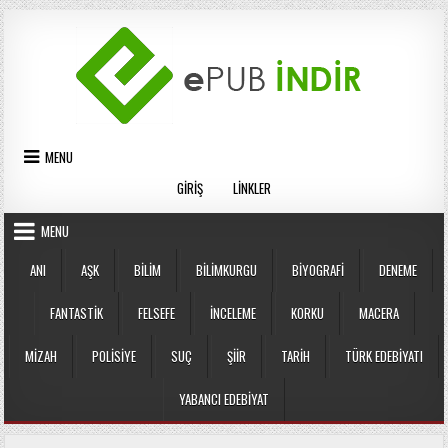
Skip
to
content
MENU
GIRIŞ
LINKLER
MENU
ANI
AŞK
BILIM
BILIMKURGU
BIYOGRAFI
DENEME
FANTASTIK
FELSEFE
İNCELEME
KORKU
MACERA
MIZAH
POLISIYE
SUÇ
ŞIIR
TARIH
TÜRK EDEBIYATI
YABANCI EDEBIYAT