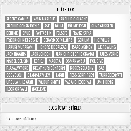
ETIKETLER
ALBERT CAMUS
AMIN MAALOUF
ARTHUR C.CLARKE
ARTHUR CONAN DOYLE
AŞK
BILIM
BILIMKURGU
CLIVE CUSSLER
DENEME
EPUB
FANTASTIK
FELSEFE
FRANZ KAFKA
FRIEDRICH NIETZSCHE
GERARD DE VILLIERS
GERILIM
H.G.WELLS
HARUKI MURAKAMI
HONORÉ DE BALZAC
ISAAC ASIMOV
J.K.ROWLING
JACK HIGGINS
JACK LONDON
JEAN-CHRISTOPHE GRANGE
JULES VERNE
KIŞISEL GELIŞIM
KORKU
MACERA
OSMAN AYSU
POLISIYE
R.A.SALVATORE
REŞAT NURI GÜNTEKIN
ROGER ZELAZNY
SAS
SOSYOLOJI
STANISLAW LEM
TARIH
TESS GERRITSEN
TÜRK EDEBIYATI
URSULA K. LE GUIN
WILBUR SMITH
YABANCI EDEBIYAT
ÜMIT DENIZ
İLBER ORTAYLI
İNCELEME
BLOG İSTATISTIKLERI
1.317.286 tıklama