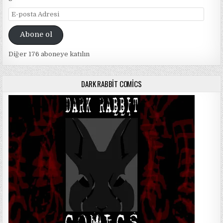
E-
posta
Adresi
Abone ol
Diğer 176 aboneye katılın
DARK RABBIT COMICS