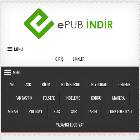
Skip
to
content
MENU
GIRIŞ
LINKLER
MENU
ANI
AŞK
BILIM
BILIMKURGU
BIYOGRAFI
DENEME
FANTASTIK
FELSEFE
İNCELEME
KORKU
MACERA
MIZAH
POLISIYE
SUÇ
ŞIIR
TARIH
TÜRK EDEBIYATI
YABANCI EDEBIYAT