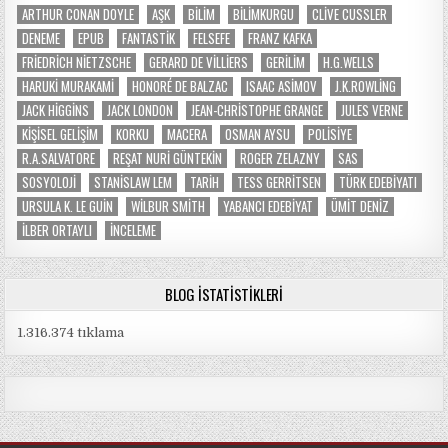
ARTHUR CONAN DOYLE
AŞK
BILIM
BILIMKURGU
CLIVE CUSSLER
DENEME
EPUB
FANTASTIK
FELSEFE
FRANZ KAFKA
FRIEDRICH NIETZSCHE
GERARD DE VILLIERS
GERILIM
H.G.WELLS
HARUKI MURAKAMI
HONORÉ DE BALZAC
ISAAC ASIMOV
J.K.ROWLING
JACK HIGGINS
JACK LONDON
JEAN-CHRISTOPHE GRANGE
JULES VERNE
KIŞISEL GELIŞIM
KORKU
MACERA
OSMAN AYSU
POLISIYE
R.A.SALVATORE
REŞAT NURI GÜNTEKIN
ROGER ZELAZNY
SAS
SOSYOLOJI
STANISLAW LEM
TARIH
TESS GERRITSEN
TÜRK EDEBIYATI
URSULA K. LE GUIN
WILBUR SMITH
YABANCI EDEBIYAT
ÜMIT DENIZ
İLBER ORTAYLI
İNCELEME
BLOG İSTATISTIKLERI
1.316.374 tıklama