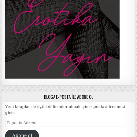
BLOGA E-POSTA ILE ABONE OL
Yeni kitaplar ile ilgili bildirimler almak için e-posta adresinizi
girin.
E-
posta
Adresi
Abone ol