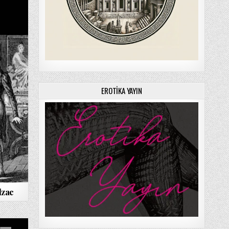
EROTIKA YAYIN
lzac