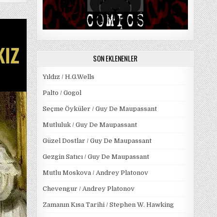
ON
EVDE
KALMIŞ
KIZ
HONORÉ
SON EKLENENLER
DE
BALZAC
Yıldız / H.G.Wells
Palto / Gogol
Seçme Öyküler / Guy De Maupassant
Mutluluk / Guy De Maupassant
Güzel Dostlar / Guy De Maupassant
Gezgin Satıcı / Guy De Maupassant
Mutlu Moskova / Andrey Platonov
Chevengur / Andrey Platonov
Zamanın Kısa Tarihi / Stephen W. Hawking