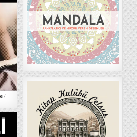
ı /
ON
TILSIMLI
DERI
/
HONORÉ
DE
BALZAC