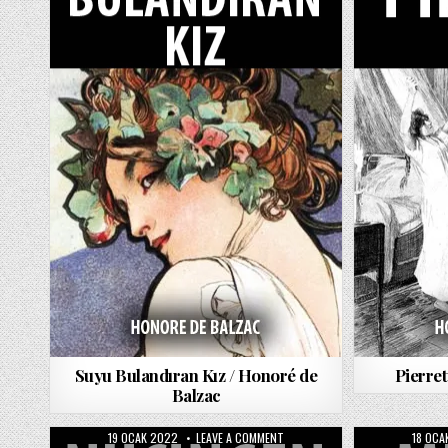
IÇIN
Suyu Bulandıran Kız / Honoré de
Pierret
Balzac
PUBLISHED
ON
PUBLIS
19 OCAK 2022
LEAVE A COMMENT
18 OCA