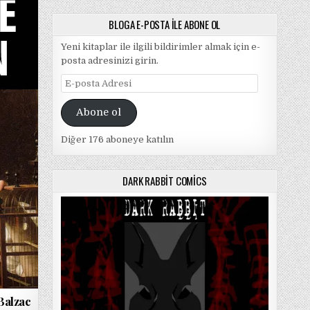
BLOGA E-POSTA ILE ABONE OL
Yeni kitaplar ile ilgili bildirimler almak için e-
posta adresinizi girin.
E-
posta
Adresi
Abone ol
Diğer 176 aboneye katılın
DARK RABBIT COMICS
Balzac