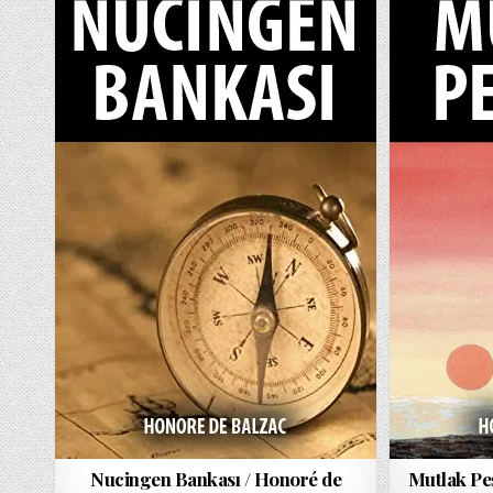
DATE:
NUCINGEN
DATE:
BANKASI
/
HONORÉ
DE
BALZAC
Nucingen Bankası / Honoré de
Mutlak Pe