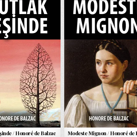
MUTLAK
DATE:
MIGNON
PEŞINDE
/
/
HONORÉ
HONORÉ
DE
DE
BALZAC
BALZAC
IÇIN
şinde / Honoré de Balzac
Modeste Mignon / Honoré de 