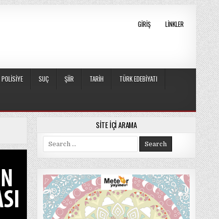
GIRIŞ
LINKLER
POLISIYE
SUÇ
ŞIIR
TARIH
TÜRK EDEBIYATI
SITE İÇI ARAMA
Search
for: