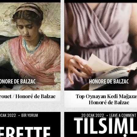
rouet / Honoré de Balzac
Top Oynayan Kedi Mağazas
Honoré de Balzac
LISHED
PIERRETTE
PUBLISHED
OCAK 2022
BIR YORUM
20 OCAK 2022
LEAVE A COMMENT
E:
/
DATE:
HONORÉ
DE
BALZAC
IÇIN