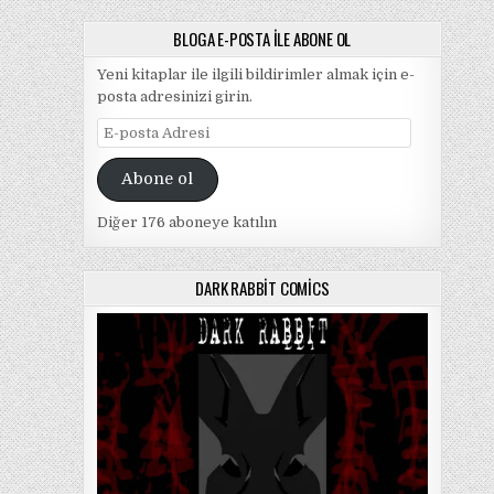
BLOGA E-POSTA ILE ABONE OL
Yeni kitaplar ile ilgili bildirimler almak için e-
posta adresinizi girin.
E-
posta
Adresi
Abone ol
Diğer 176 aboneye katılın
DARK RABBIT COMICS