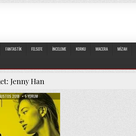
FANTASTIK
FELSEFE
İNCELEME
KORKU
MACERA
MIZAH
ket:
Jenny Han
LISHED
SENSIZ
ĞUSTOS 2018
5 YORUM
E:
YAZ
OLMAZ
/
JENNY
HAN
IÇIN