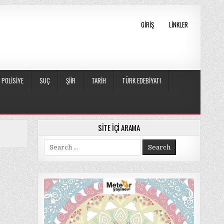
GIRIŞ
LINKLER
POLISIYE
SUÇ
ŞIIR
TARIH
TÜRK EDEBIYATI
SITE İÇI ARAMA
Search
for: