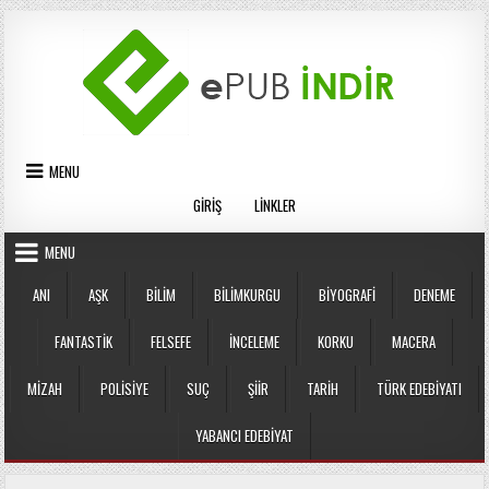
Skip
to
content
MENU
GIRIŞ
LINKLER
MENU
ANI
AŞK
BILIM
BILIMKURGU
BIYOGRAFI
DENEME
FANTASTIK
FELSEFE
İNCELEME
KORKU
MACERA
MIZAH
POLISIYE
SUÇ
ŞIIR
TARIH
TÜRK EDEBIYATI
YABANCI EDEBIYAT