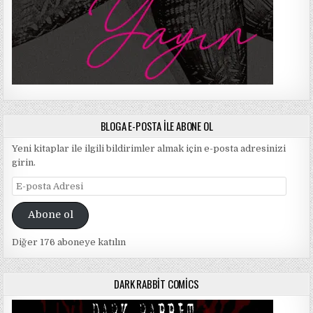
BLOGA E-POSTA ILE ABONE OL
Yeni kitaplar ile ilgili bildirimler almak için e-posta adresinizi
girin.
E-
posta
Adresi
Abone ol
Diğer 176 aboneye katılın
DARK RABBIT COMICS