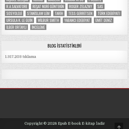
R.A.SALVATORE
REŞAT NURI GÜNTEKIN
ROGER ZELAZNY
SAS
SOSYOLOJI
STANISLAW LEM
TARIH
TESS GERRITSEN
TÜRK EDEBIYATI
URSULA K. LE GUIN
WILBUR SMITH
YABANCI EDEBIYAT
ÜMIT DENIZ
İLBER ORTAYLI
İNCELEME
BLOG İSTATISTIKLERI
1.317.203 tıklama
Copyright © 2026 Epub E-book E-kitap İndir
Scro