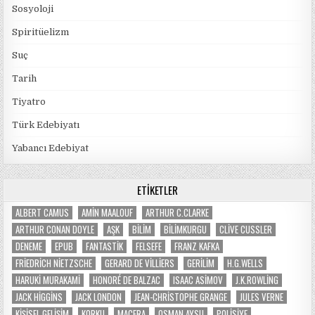
Sosyoloji
Spiritüelizm
Suç
Tarih
Tiyatro
Türk Edebiyatı
Yabancı Edebiyat
ETIKETLER
ALBERT CAMUS
AMIN MAALOUF
ARTHUR C.CLARKE
ARTHUR CONAN DOYLE
AŞK
BILIM
BILIMKURGU
CLIVE CUSSLER
DENEME
EPUB
FANTASTIK
FELSEFE
FRANZ KAFKA
FRIEDRICH NIETZSCHE
GERARD DE VILLIERS
GERILIM
H.G.WELLS
HARUKI MURAKAMI
HONORÉ DE BALZAC
ISAAC ASIMOV
J.K.ROWLING
JACK HIGGINS
JACK LONDON
JEAN-CHRISTOPHE GRANGE
JULES VERNE
KIŞISEL GELIŞIM
KORKU
MACERA
OSMAN AYSU
POLISIYE