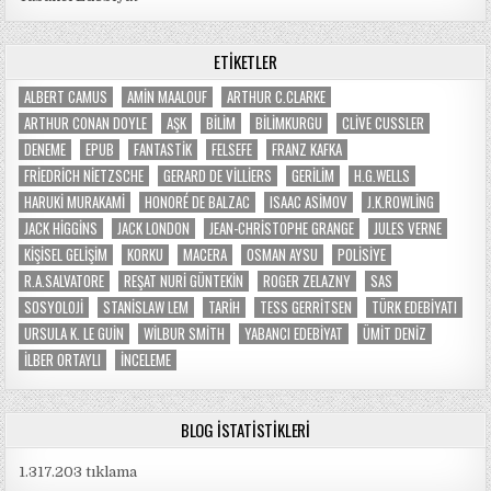
ETIKETLER
ALBERT CAMUS
AMIN MAALOUF
ARTHUR C.CLARKE
ARTHUR CONAN DOYLE
AŞK
BILIM
BILIMKURGU
CLIVE CUSSLER
DENEME
EPUB
FANTASTIK
FELSEFE
FRANZ KAFKA
FRIEDRICH NIETZSCHE
GERARD DE VILLIERS
GERILIM
H.G.WELLS
HARUKI MURAKAMI
HONORÉ DE BALZAC
ISAAC ASIMOV
J.K.ROWLING
JACK HIGGINS
JACK LONDON
JEAN-CHRISTOPHE GRANGE
JULES VERNE
KIŞISEL GELIŞIM
KORKU
MACERA
OSMAN AYSU
POLISIYE
R.A.SALVATORE
REŞAT NURI GÜNTEKIN
ROGER ZELAZNY
SAS
SOSYOLOJI
STANISLAW LEM
TARIH
TESS GERRITSEN
TÜRK EDEBIYATI
URSULA K. LE GUIN
WILBUR SMITH
YABANCI EDEBIYAT
ÜMIT DENIZ
İLBER ORTAYLI
İNCELEME
BLOG İSTATISTIKLERI
1.317.203 tıklama