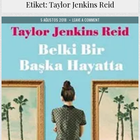
Etiket:
Taylor Jenkins Reid
PUBLISHED
ON
5 AĞUSTOS 2018
LEAVE A COMMENT
DATE:
BELKI
BIR
BAŞKA
HAYATTA
/
TAYLOR
JENKINS
REID