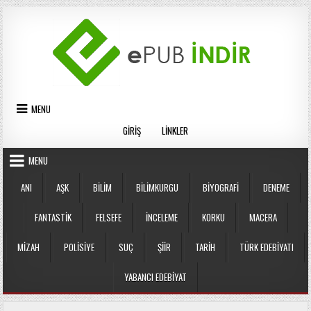
Skip
to
content
MENU
GIRIŞ
LINKLER
MENU
ANI
AŞK
BILIM
BILIMKURGU
BIYOGRAFI
DENEME
FANTASTIK
FELSEFE
İNCELEME
KORKU
MACERA
MIZAH
POLISIYE
SUÇ
ŞIIR
TARIH
TÜRK EDEBIYATI
YABANCI EDEBIYAT