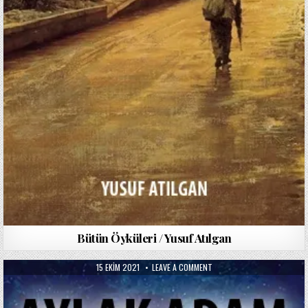
Bütün Öyküleri / Yusuf Atılgan
PUBLISHED
ON
15 EKIM 2021
LEAVE A COMMENT
DATE:
AYLAK
ADAM
/
YUSUF
ATILGAN