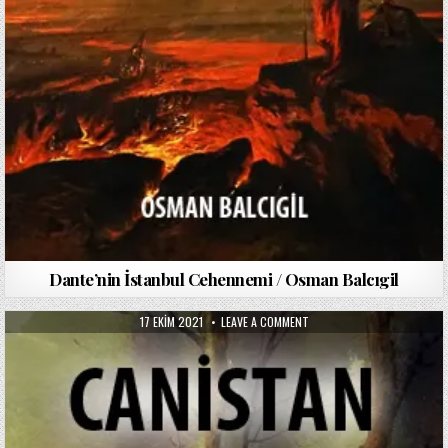
Dante’nin İstanbul Cehennemi / Osman Balcıgil
PUBLISHED
ON
17 EKIM 2021
LEAVE A COMMENT
DATE:
CANISTAN
/
YUSUF
ATILGAN