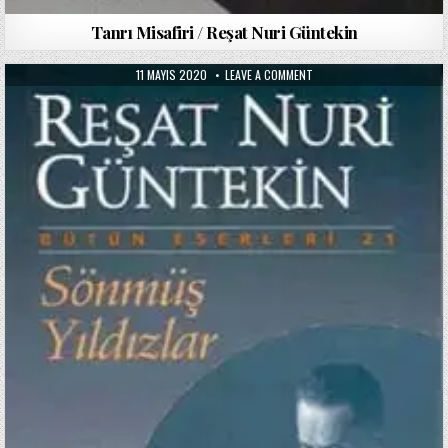
Tanrı Misafiri / Reşat Nuri Güntekin
PUBLISHED
ON
11 MAYIS 2020
LEAVE A COMMENT
DATE:
SÖNMÜŞ
YILDIZLAR
/
REŞAT
NURI
GÜNTEKIN