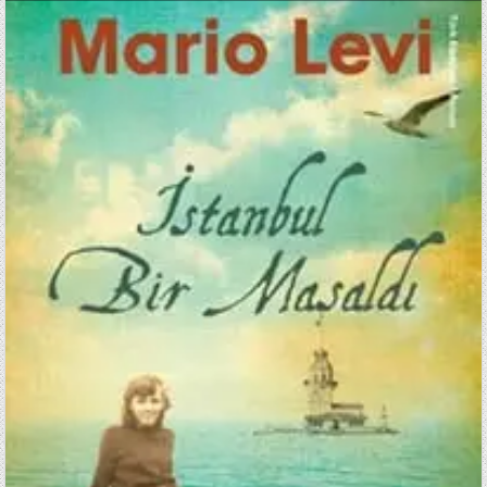
DATE:
İSTANBUL
BIR
MASALDI
/
MARIO
LEVI