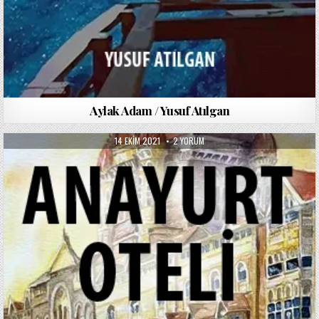
Aylak Adam / Yusuf Atılgan
PUBLISHED
ANAYURT
14 EKIM 2021
2 YORUM
DATE:
OTELI
/
YUSUF
ATILGAN
IÇIN