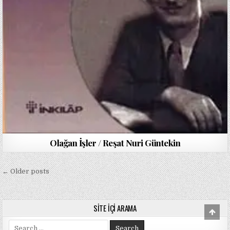
Olağan İşler / Reşat Nuri Güntekin
Yazı
← Older posts
gezinmesi
SITE İÇI ARAMA
Scro
to
Search
Top