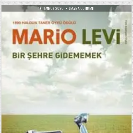
PUBLISHED
ON
17 TEMMUZ 2020
LEAVE A COMMENT
DATE:
BIR
ŞEHRE
GIDEMEMEK
/
MARIO
LEVI