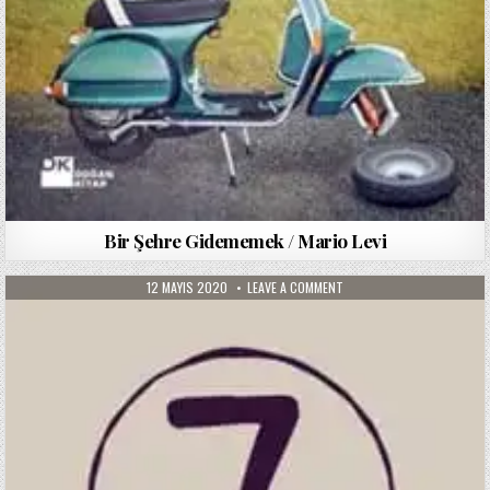
Bir Şehre Gidememek / Mario Levi
PUBLISHED
ON
12 MAYIS 2020
LEAVE A COMMENT
DATE:
7
/
CEM
AKAŞ