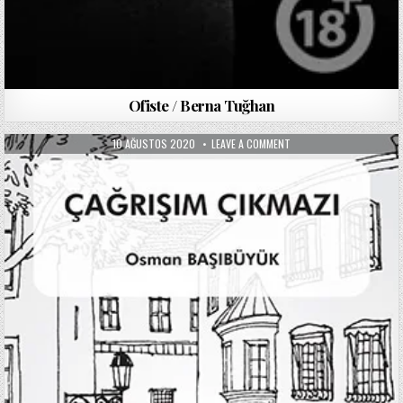
Ofiste / Berna Tuğhan
PUBLISHED
ON
10 AĞUSTOS 2020
LEAVE A COMMENT
DATE:
ÇAĞRIŞIM
ÇIKMAZI
/
OSMAN
BAŞIBÜYÜK