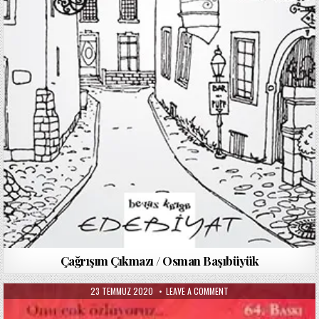
Çağrışım Çıkmazı / Osman Başıbüyük
PUBLISHED
ON
23 TEMMUZ 2020
LEAVE A COMMENT
DATE:
KADININ
ADI
YOK