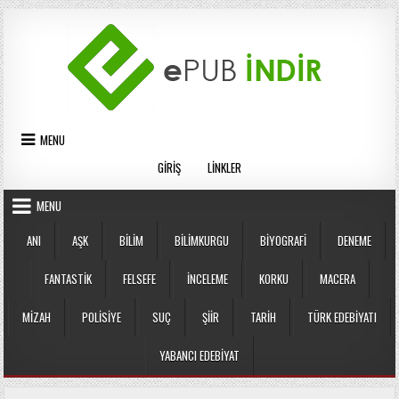
Skip
to
content
MENU
GIRIŞ
LINKLER
MENU
ANI
AŞK
BILIM
BILIMKURGU
BIYOGRAFI
DENEME
FANTASTIK
FELSEFE
İNCELEME
KORKU
MACERA
MIZAH
POLISIYE
SUÇ
ŞIIR
TARIH
TÜRK EDEBIYATI
YABANCI EDEBIYAT