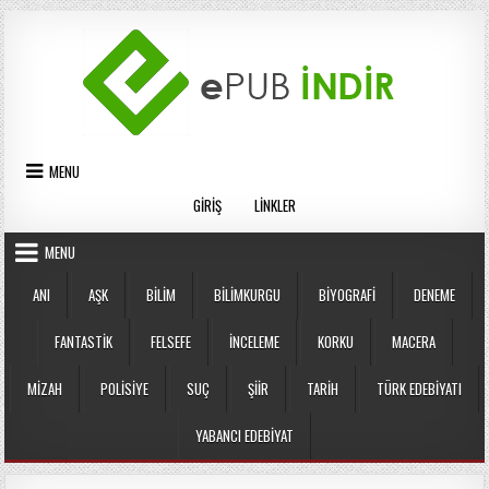
Skip
to
content
MENU
GIRIŞ
LINKLER
MENU
ANI
AŞK
BILIM
BILIMKURGU
BIYOGRAFI
DENEME
FANTASTIK
FELSEFE
İNCELEME
KORKU
MACERA
MIZAH
POLISIYE
SUÇ
ŞIIR
TARIH
TÜRK EDEBIYATI
YABANCI EDEBIYAT