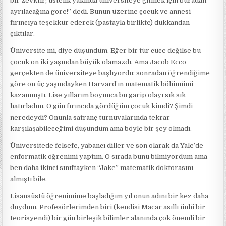
bir zevktir; üstelik yakında üniversiteye gitmek için buradan
ayrılacağına göre!” dedi. Bunun üzerine çocuk ve annesi
fırıncıya teşekkür ederek (pastayla birlikte) dükkandan
çıktılar.
Üniversite mi, diye düşündüm. Eğer bir tür cüce değilse bu
çocuk on iki yaşından büyük olamazdı. Ama Jacob Ecco
gerçekten de üniversiteye başlıyordu; sonradan öğrendiğime
göre on üç yaşındayken Harvard’ın matematik bölümünü
kazanmıştı. Lise yıllarım boyunca bu garip olayı sık sık
hatırladım. O gün fırıncıda gördüğüm çocuk kimdi? Şimdi
neredeydi? Onunla satranç turnuvalarında tekrar
karşılaşabileceğimi düşündüm ama böyle bir şey olmadı.
Üniversitede felsefe, yabancı diller ve son olarak da Yale’de
enformatik öğrenimi yaptım. O sırada bunu bilmiyordum ama
ben daha ikinci sınıftayken “Jake” matematik doktorasını
almıştı bile.
Lisansüstü öğrenimime başladığım yıl onun adını bir kez daha
duydum. Profesörlerimden biri (kendisi Macar asıllı ünlü bir
teorisyendi) bir gün birleşik bilimler alanında çok önemli bir