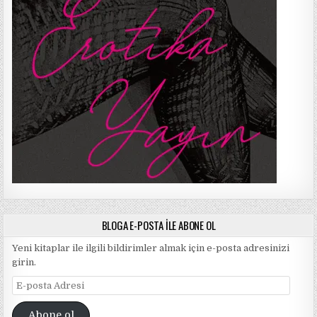
BLOGA E-POSTA ILE ABONE OL
Yeni kitaplar ile ilgili bildirimler almak için e-posta adresinizi
girin.
E-
posta
Adresi
Abone ol