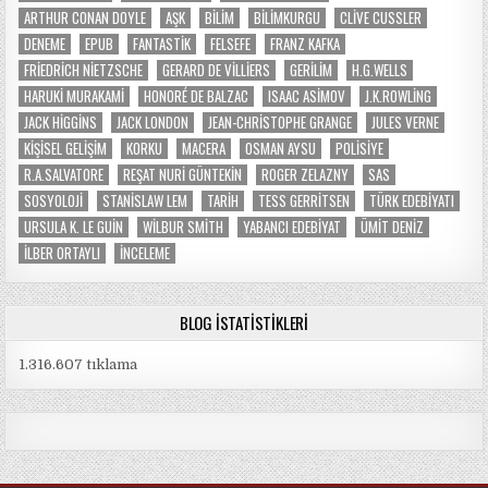
ARTHUR CONAN DOYLE
AŞK
BILIM
BILIMKURGU
CLIVE CUSSLER
DENEME
EPUB
FANTASTIK
FELSEFE
FRANZ KAFKA
FRIEDRICH NIETZSCHE
GERARD DE VILLIERS
GERILIM
H.G.WELLS
HARUKI MURAKAMI
HONORÉ DE BALZAC
ISAAC ASIMOV
J.K.ROWLING
JACK HIGGINS
JACK LONDON
JEAN-CHRISTOPHE GRANGE
JULES VERNE
KIŞISEL GELIŞIM
KORKU
MACERA
OSMAN AYSU
POLISIYE
R.A.SALVATORE
REŞAT NURI GÜNTEKIN
ROGER ZELAZNY
SAS
SOSYOLOJI
STANISLAW LEM
TARIH
TESS GERRITSEN
TÜRK EDEBIYATI
URSULA K. LE GUIN
WILBUR SMITH
YABANCI EDEBIYAT
ÜMIT DENIZ
İLBER ORTAYLI
İNCELEME
BLOG İSTATISTIKLERI
1.316.607 tıklama