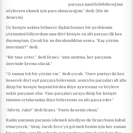
parçaya nasıl bölebileceğimi
söylersen ekmek için para almayacağım.” dedi. (Siz de
deneyin).
Üç kesişte sekize bölmeye ilişkin benzer bir problemin
çözümünü biliyordum ama dört kesişte on altı parçayı ilk kez
duymuştum. Çocuk bir an duraksadıktan sonra, “Kaç çözüm
istersiniz?” dedi.
“Bir tane yeter,” dedi fırıncı, “ama unutma, her parçanın
üzerinde krema olacak.”
“O zaman tek bir çözüm var.” dedi çocuk. “Önce pastayı iki kez
keserek dört eşit parçaya bölersiniz, sonra bu parçaları alt alta
dizip bir kesişte hepsini birden ikiye ayırırsınız ve böylece
sekiz parçanız olur. Yine parçaları sıraya dizip bir kesişte
tümünü ortalarından ikiye bölerseniz on altı parça eder.”
“Aferin, Jake!” dedi fırıncı. “Pasta da senin olsun.”
Kadın pastanın parasını ödemek istediyse de fırıncı bunu kabul
etmeyerek, “Genç Jacob Ecco’yu görmek benim için her zaman