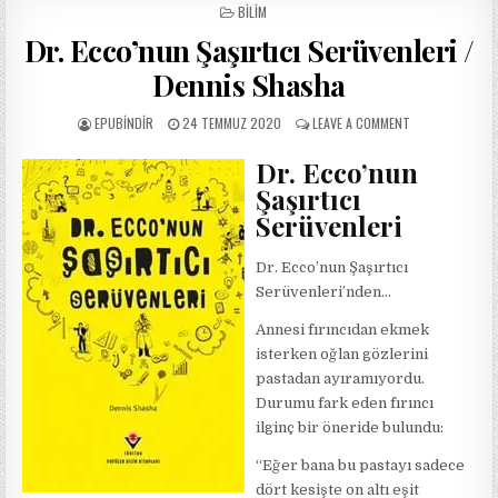
POSTED
BILIM
IN
Dr. Ecco’nun Şaşırtıcı Serüvenleri /
Dennis Shasha
AUTHOR:
PUBLISHED
ON
EPUBINDIR
24 TEMMUZ 2020
LEAVE A COMMENT
DATE:
DR.
ECCO’NUN
Dr. Ecco’nun
ŞAŞIRTICI
Şaşırtıcı
SERÜVENLERI
/
Serüvenleri
DENNIS
SHASHA
Dr. Ecco’nun Şaşırtıcı
Serüvenleri’nden…
Annesi fırıncıdan ekmek
isterken oğlan gözlerini
pastadan ayıramıyordu.
Durumu fark eden fırıncı
ilginç bir öneride bulundu:
“Eğer bana bu pastayı sadece
dört kesişte on altı eşit