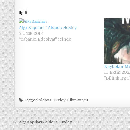
İlgili
Algı Kapıları / Aldous Huxley
3 Ocak 2018
"Yabancı Edebiyat" içinde
Kaybolan Mir
10 Ekim 202
"Bilimkurgu"
Tagged
Aldous Huxley
,
Bilimkurgu
Yazı
← Algı Kapıları / Aldous Huxley