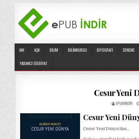
Skip
to
content
ANI
AŞK
BILIM
BILIMKURGU
BIYOGRAFI
DENEME
YABANCI EDEBIYAT
Cesur Yeni 
AUTHOR:
EPUBINDIR
Cesur Yeni Dün
Cesur Yeni Dünya’dan…