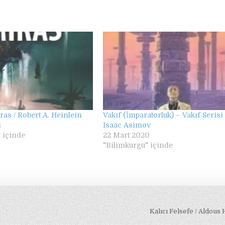
as / Robert A. Heinlein
Vakıf (İmparatorluk) – Vakıf Serisi 
1
Isaac Asimov
 içinde
22 Mart 2020
"Bilimkurgu" içinde
Kalıcı Felsefe / Aldous