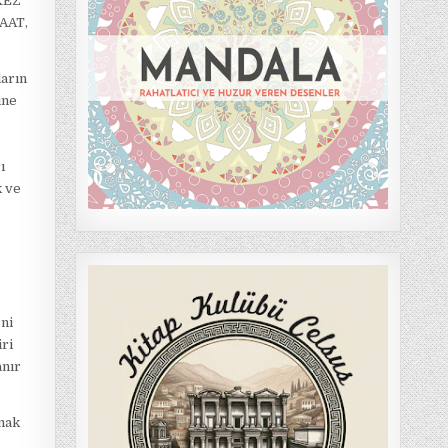
RKEZ
AAT,
ların
ine
ı
k ve
n
eni
iri
anır
lmak