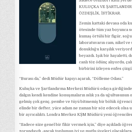
Sadece otuzdört katlı yerd
KULUÇKA VE ŞARTLANDIRMA 
ÖZDEŞLİK, İSTİKRAR.
Zemin kattaki devasa oda ku
ötesinde tüm yaz boyunca so
kumaş örtülü bir figür, soğu
laboratuvarın cam, nikel ve
donukluğu karşılık veriyordu
beyazdı. Işık bir hayaletti,
canlı töz ödünç alıyordu, çal
birbirini izleyen enfes çizg
“Burası da,” dedi Müdür kapıyı açarak, “Dölleme Odası.”
Kuluçka ve Şartlandırma Merkezi Müdürü odaya girdiğinde, 
dalgın kendi kendine konuşmaların ıslık ya da uğultusunun or
gelmiş çok genç, pembe ve tüyü bitmemiş bir bölük öğrenci,
elinde bir defter, yüce adam ne zaman bir söz edecek olsa 
bir ayrıcalıktı. Londra Merkez KŞM Müdürü yeni öğrenciler
“Sadece size genel bir fikir vermek için,” diye açıkladı öğre
zorundaydı -ancak toplumun iyi ve mutlu üyeleri olacaklarsa 