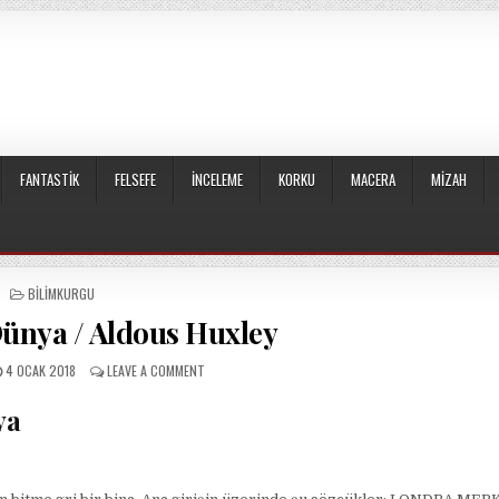
FANTASTIK
FELSEFE
İNCELEME
KORKU
MACERA
MIZAH
POSTED
BILIMKURGU
IN
Dünya / Aldous Huxley
PUBLISHED
ON
4 OCAK 2018
LEAVE A COMMENT
DATE:
CESUR
YENI
ya
DÜNYA
/
ALDOUS
HUXLEY