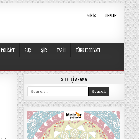
GIRIŞ
LINKLER
POLISIYE
SUÇ
ŞIIR
TARIH
TÜRK EDEBIYATI
SITE İÇI ARAMA
Search
for: