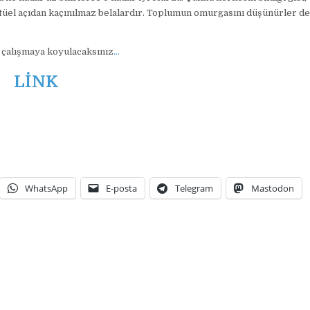
ektüel açıdan kaçınılmaz belalardır. Toplumun omurgasını düşünürler değ
di çalışmaya koyulacaksınız
…
LİNK
WhatsApp
E-posta
Telegram
Mastodon