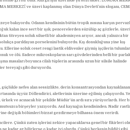
en bitme gri bir bina. Ana girişin üzerinde şu sözcükler; LONDRA ME
MERKEZİ ve üzeri kaplanmış olan Dünya Devleti’nin sloganı, CEM
zeye bakıyordu. Odanın kendisinin bütün tropik ısısına karşın pervaz
ğuk kalan ince sert bir ışık; pencerelerden süzülüp aç gözlerle, üzer
ktan titreyen soluk siluetli bir akademisyen arıyor, ancak yalnızca bir
 solukça parıldayan porselenini buluyordu. Kış donukluğuna yine kış
. Ellerine soluk ceset rengi lastik eldivenler giymiş işçilerin tulumlar
 donuk ve ölü. Sadece mikroskopların sarı gövdelerinden belli bir parla
ışma masaları boyunca cilalı tüplerin arasında uzun bir silsile halinde
iler tereyağı gibi duruyordu.
güçlükle nefes alan sessizlikte, derin konsantrasyondan kaynaklana
tasında üçyüz Döllendirici, aletlerinin üzerine eğilmiş çalışıyordu. Y
 ürkek ve acınacak bir şekilde Müdür’ün ardı sıra yürüyorlardı. Her b
umutsuzca birşeyler yazıyordu. Asıl kaynağın kendisinden. Nadir rastl
ine değişik bölümleri bizzat gezdirmeye bilhassa önem verirdi.
ncilere. Çünkü zaten işlerini zekice yapacaklarsa genel bir fikirleri o
ne kadar az bilirlerse o kadar iyi olurdu. Çünkü herkesin bildiği gibi,