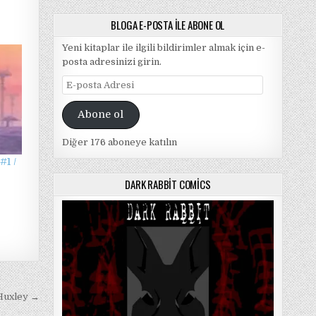
BLOGA E-POSTA ILE ABONE OL
Yeni kitaplar ile ilgili bildirimler almak için e-
posta adresinizi girin.
E-
posta
Adresi
Abone ol
Diğer 176 aboneye katılın
#1 /
DARK RABBIT COMICS
 Huxley →