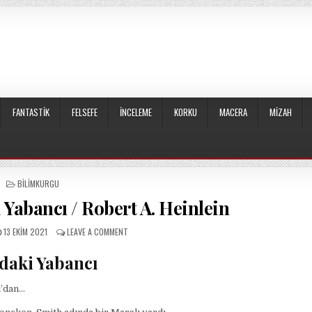
FANTASTIK
FELSEFE
İNCELEME
KORKU
MACERA
MIZAH
POSTED
BILIMKURGU
IN
Yabancı / Robert A. Heinlein
PUBLISHED
ON
13 EKIM 2021
LEAVE A COMMENT
DATE:
YABAN
DIYARLARDAKI
daki Yabancı
YABANCI
/
ı’dan…
ROBERT
A.