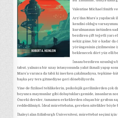
Bir zamanlar, dünya daha g
Valentine Michael Smith ve
Arz’dan Mars’a yapılacak il
kendisi olduğu varsayımına 
kurulmasının üstünden sade
bezdiren çift teğetli yarı 
sekiz güne, bir o kadar da 
yörüngesinin çizilmesine i
beklenecek dört yüz elli b
İnsanı bezdiren uzunluğu b
tabut, yalnızca bir uzay istasyonunda yakıt ikmali yapıp son
Mars’a varınca da tabii ki inerken çakılmadıysa, tepkime-küt
başka şey ters gitmediyse geri dönebiliyordu
.
Yine de fiziksel tehlikelerin, psikolojik gerilimlerden çok 
boyunca maymunlar gibi doluştukları gemide, insanların nor
Önceki dersler, tamamen erkeklerden oluşan bir grubun sağ
reddedilmişti. İdeal mürettebatın, gereken nitelikler böyle b
İhaleyi alan Edinburgh Üniversitesi, mürettebat seçimi için