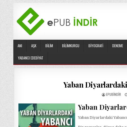
Skip
to
content
ANI
AŞK
BILIM
BILIMKURGU
BIYOGRAFI
DENEME
YABANCI EDEBIYAT
Yaban Diyarlardaki 
AUTHOR:
EPUBINDIR
Yaban Diyarlar
Yaban Diyarlardaki Yabanc