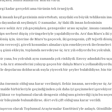
ençken, Smith adında bir Marslı vardı.
HEINLEIN
rgi kadar gerçekti ama türünün tek örneğiydi.
k insanlı keşif gezisinin mürettebatı, uzaydaki en büyük tehlikenin ins
dayanılarak seçilmişti. O zamanlar, Ay’daki ilk insan kolonisinin
ce sekiz Arz yılı geçmişken, gezegenler arası uçuşlar, insanı canınd
elips serbest düşüş yörüngeleriyle yapılabiliyordu. Arz’dan Mars’a iki y
dönüş için, üzerine de Mars’ta geçecek, iki gezegenin, çift teğetli dönü
zin vereceği, göreli konumları almaları için emekleyerek ilerlemeleri
eş günü ekleyin, toplamda neredeyse üç Arz yılı ediyordu bu yolculuk.
ir yana, bu yolculuk aynı zamanda çok riskliydi. Envoy adındaki bu uç
ra da Arz atmosferini yalayıp geçen bir dalışla Mars’a yollanabiliyordu
le depolarını dolduracak suyla yiyecek bir şeyler bulabildiyse, bin tür
daha önemsiz olduğuna karar verilmişti. Sekiz insanın, neredeyse üç Arz
malde birbirleriyle geçindiğinden çok daha iyi geçinmeleri gerekiyor
lıksız ve toplumsal olarak dengesiz olduğunu gösterdiği için bu seç
ir bileşimde bulunabilirse, dört evli çift olduğuna karar verildi.
 taşeron olarak Toplumsal Araştırmalar Enstitüsü’yle anlaştı. Gönüllüle