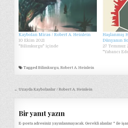
Kaybolan Miras / Robert A. Heinlein
Haşlanmış Ha
10 Ekim 2021
Dünyanın So
"Bilimkurgu" içinde
27 Temmuz 
"Yabancı Ede
Tagged
Bilimkurgu
,
Robert A. Heinlein
Yazı
← Uzayda Kaybolanlar / Robert A. Heinlein
gezinmesi
Bir yanıt yazın
E-posta adresiniz yayınlanmayacak.
Gerekli alanlar
*
ile işa