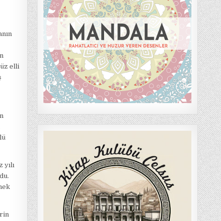
anın
an
üz elli
ş
an
.
lü
 yılı
du.
enek
rin