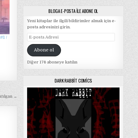
BLOGA E-POSTA ILE ABONE OL
Yeni kitaplar ile ilgili bildirimler almak için e-
posta adresinizi girin.
E-
#1 /
posta
Adresi
Abone ol
Diğer 176 aboneye katılın
DARK RABBIT COMICS
Atılgan →