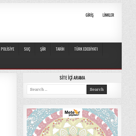
GIRIŞ
LINKLER
POLISIYE
SUÇ
ŞIIR
TARIH
TÜRK EDEBIYATI
SITE İÇI ARAMA
Search
for: