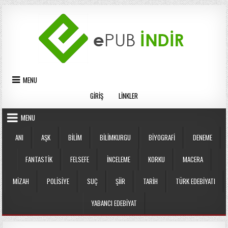
Skip
to
content
MENU
GIRIŞ
LINKLER
MENU
ANI
AŞK
BILIM
BILIMKURGU
BIYOGRAFI
DENEME
FANTASTIK
FELSEFE
İNCELEME
KORKU
MACERA
MIZAH
POLISIYE
SUÇ
ŞIIR
TARIH
TÜRK EDEBIYATI
YABANCI EDEBIYAT