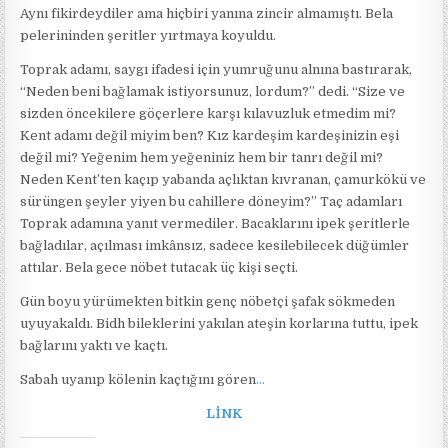
Aynı fikirdeydiler ama hiçbiri yanına zincir almamıştı. Bela
pelerininden şeritler yırtmaya koyuldu.
Toprak adamı, saygı ifadesi için yumruğunu alnına bastırarak,
“Neden beni bağlamak istiyorsunuz, lordum?” dedi. “Size ve
sizden öncekilere göçerlere karşı kılavuzluk etmedim mi?
Kent adamı değil miyim ben? Kız kardeşim kardeşinizin eşi
değil mi? Yeğenim hem yeğeniniz hem bir tanrı değil mi?
Neden Kent’ten kaçıp yabanda açlıktan kıvranan, çamurkökü ve
sürüngen şeyler yiyen bu cahillere döneyim?” Taç adamları
Toprak adamına yanıt vermediler. Bacaklarını ipek şeritlerle
bağladılar, açılması imkânsız, sadece kesilebilecek düğümler
attılar. Bela gece nöbet tutacak üç kişi seçti.
Gün boyu yürümekten bitkin genç nöbetçi şafak sökmeden
uyuyakaldı. Bidh bileklerini yakılan ateşin korlarına tuttu, ipek
bağlarını yaktı ve kaçtı.
Sabah uyanıp kölenin kaçtığını gören
…
LİNK