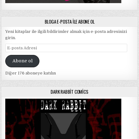
BLOGA E-POSTA ILE ABONE OL
Yeni kitaplar ile ilgili bildirimler almak için e-posta adresinizi
girin.
E-
posta
Adresi
Abone ol
Diğer 176 aboneye katılın
DARK RABBIT COMICS