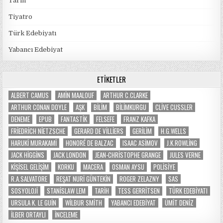
Tarih
Tiyatro
Türk Edebiyatı
Yabancı Edebiyat
ETIKETLER
ALBERT CAMUS
AMIN MAALOUF
ARTHUR C.CLARKE
ARTHUR CONAN DOYLE
AŞK
BILIM
BILIMKURGU
CLIVE CUSSLER
DENEME
EPUB
FANTASTIK
FELSEFE
FRANZ KAFKA
FRIEDRICH NIETZSCHE
GERARD DE VILLIERS
GERILIM
H.G.WELLS
HARUKI MURAKAMI
HONORÉ DE BALZAC
ISAAC ASIMOV
J.K.ROWLING
JACK HIGGINS
JACK LONDON
JEAN-CHRISTOPHE GRANGE
JULES VERNE
KIŞISEL GELIŞIM
KORKU
MACERA
OSMAN AYSU
POLISIYE
R.A.SALVATORE
REŞAT NURI GÜNTEKIN
ROGER ZELAZNY
SAS
SOSYOLOJI
STANISLAW LEM
TARIH
TESS GERRITSEN
TÜRK EDEBIYATI
URSULA K. LE GUIN
WILBUR SMITH
YABANCI EDEBIYAT
ÜMIT DENIZ
İLBER ORTAYLI
İNCELEME