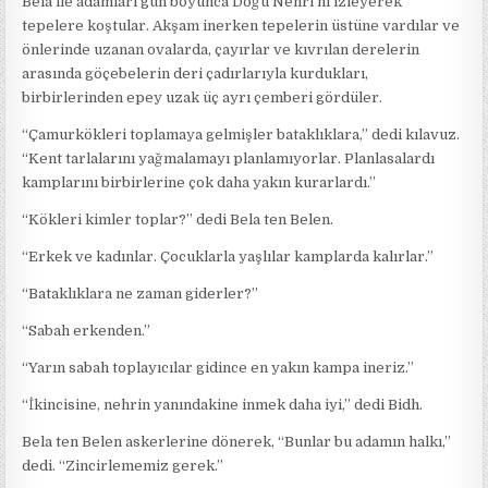
Bela ile adamları gün boyunca Doğu Nehri’ni izleyerek
tepelere koştular. Akşam inerken tepelerin üstüne vardılar ve
önlerinde uzanan ovalarda, çayırlar ve kıvrılan derelerin
arasında göçebelerin deri çadırlarıyla kurdukları,
birbirlerinden epey uzak üç ayrı çemberi gördüler.
“Çamurkökleri toplamaya gelmişler bataklıklara,” dedi kılavuz.
“Kent tarlalarını yağmalamayı planlamıyorlar. Planlasalardı
kamplarını birbirlerine çok daha yakın kurarlardı.”
“Kökleri kimler toplar?” dedi Bela ten Belen.
“Erkek ve kadınlar. Çocuklarla yaşlılar kamplarda kalırlar.”
“Bataklıklara ne zaman giderler?”
“Sabah erkenden.”
“Yarın sabah toplayıcılar gidince en yakın kampa ineriz.”
“İkincisine, nehrin yanındakine inmek daha iyi,” dedi Bidh.
Bela ten Belen askerlerine dönerek, “Bunlar bu adamın halkı,”
dedi. “Zincirlememiz gerek.”