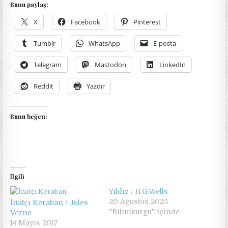
Bunu paylaş:
X
Facebook
Pinterest
Tumblr
WhatsApp
E-posta
Telegram
Mastodon
LinkedIn
Reddit
Yazdır
Bunu beğen:
İlgili
Yıldız / H.G.Wells
20 Ağustos 2025
İnatçı Keraban / Jules
"Bilimkurgu" içinde
Verne
14 Mayıs 2017