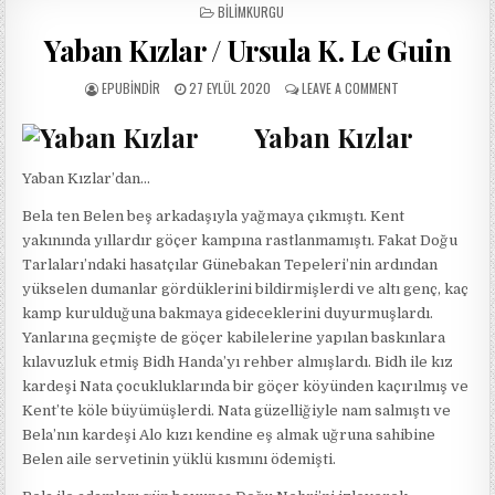
POSTED
BILIMKURGU
IN
Yaban Kızlar / Ursula K. Le Guin
AUTHOR:
PUBLISHED
ON
EPUBINDIR
27 EYLÜL 2020
LEAVE A COMMENT
DATE:
YABAN
KIZLAR
Yaban Kızlar
/
URSULA
Yaban Kızlar’dan…
K.
LE
Bela ten Belen beş arkadaşıyla yağmaya çıkmıştı. Kent
GUIN
yakınında yıllardır göçer kampına rastlanmamıştı. Fakat Doğu
Tarlaları’ndaki hasatçılar Günebakan Tepeleri’nin ardından
yükselen dumanlar gördüklerini bildirmişlerdi ve altı genç, kaç
kamp kurulduğuna bakmaya gideceklerini duyurmuşlardı.
Yanlarına geçmişte de göçer kabilelerine yapılan baskınlara
kılavuzluk etmiş Bidh Handa’yı rehber almışlardı. Bidh ile kız
kardeşi Nata çocukluklarında bir göçer köyünden kaçırılmış ve
Kent’te köle büyümüşlerdi. Nata güzelliğiyle nam salmıştı ve
Bela’nın kardeşi Alo kızı kendine eş almak uğruna sahibine
Belen aile servetinin yüklü kısmını ödemişti.