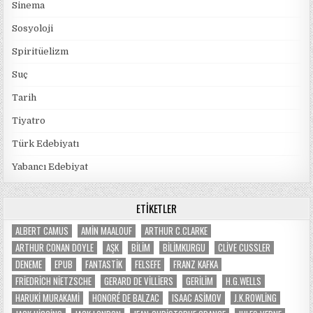
Sinema
Sosyoloji
Spiritüelizm
Suç
Tarih
Tiyatro
Türk Edebiyatı
Yabancı Edebiyat
ETIKETLER
ALBERT CAMUS
AMIN MAALOUF
ARTHUR C.CLARKE
ARTHUR CONAN DOYLE
AŞK
BILIM
BILIMKURGU
CLIVE CUSSLER
DENEME
EPUB
FANTASTIK
FELSEFE
FRANZ KAFKA
FRIEDRICH NIETZSCHE
GERARD DE VILLIERS
GERILIM
H.G.WELLS
HARUKI MURAKAMI
HONORÉ DE BALZAC
ISAAC ASIMOV
J.K.ROWLING