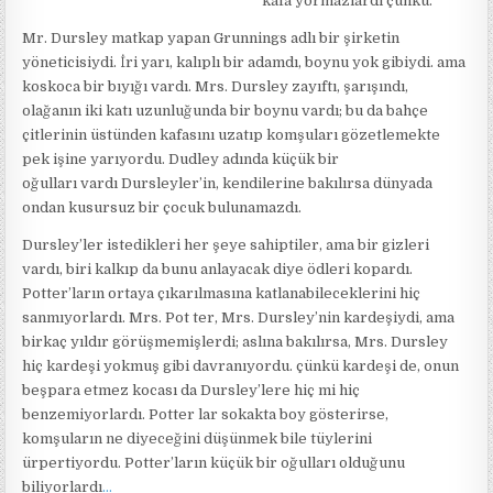
kafa yormazlard
ı
çünkü.
Mr. Dursley matkap yapan Grunnings adl
ı
bir
ş
irketin
yöneticisiydi.
İ
ri yar
ı
, kal
ı
pl
ı
bir adamd
ı
, boynu yok gibiydi. ama
koskoca bir b
ı
y
ığı
vard
ı
. Mrs. Dursley zay
ı
ft
ı
,
ş
ar
ı
ş
ı
nd
ı
,
ola
ğ
an
ı
n iki kat
ı
uzunlu
ğ
unda bir boynu vard
ı
; bu da bahçe
çitlerinin üstünden kafas
ı
n
ı
uzat
ı
p kom
ş
ular
ı
gözetlemekte
pek i
ş
ine yar
ı
yordu. Dudley ad
ı
nda küçük bir
o
ğ
ullar
ı
vard
ı
Dursleyler’in, kendilerine bak
ı
l
ı
rsa dünyada
ondan kusursuz bir çocuk bulunamazd
ı
.
Dursley’ler istedikleri her
ş
eye sahiptiler, ama bir gizleri
vard
ı
, biri kalk
ı
p da bunu anlayacak diye ödleri kopard
ı
.
Potter’lar
ı
n ortaya ç
ı
kar
ı
lmas
ı
na katlanabileceklerini hiç
sanm
ı
yorlard
ı
. Mrs. Pot ter, Mrs. Dursley’nin karde
ş
iydi, ama
birkaç y
ı
ld
ı
r görü
ş
memi
ş
lerdi; asl
ı
na bak
ı
l
ı
rsa, Mrs. Dursley
hiç karde
ş
i yokmu
ş
gibi davran
ı
yordu. çünkü karde
ş
i de, onun
be
ş
para etmez kocas
ı
da Dursley’lere hiç mi hiç
benzemiyorlard
ı
. Potter lar sokakta boy gösterirse,
kom
ş
ular
ı
n ne diyece
ğ
ini dü
ş
ünmek bile tüylerini
ürpertiyordu. Potter’lar
ı
n küçük bir o
ğ
ullar
ı
oldu
ğ
unu
biliyorlard
ı
…