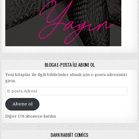
BLOGA E-POSTA ILE ABONE OL
Yeni kitaplar ile ilgili bildirimler almak için e-posta adresinizi
girin.
E-
posta
Adresi
Abone ol
Diğer 176 aboneye katılın
DARK RABBIT COMICS