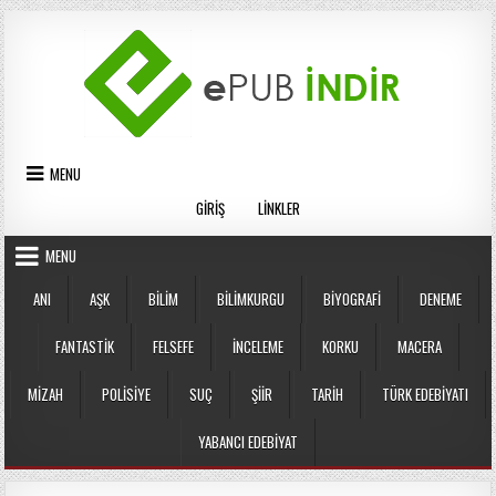
Skip
to
content
MENU
GIRIŞ
LINKLER
MENU
ANI
AŞK
BILIM
BILIMKURGU
BIYOGRAFI
DENEME
FANTASTIK
FELSEFE
İNCELEME
KORKU
MACERA
MIZAH
POLISIYE
SUÇ
ŞIIR
TARIH
TÜRK EDEBIYATI
YABANCI EDEBIYAT