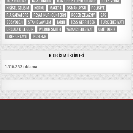
JACK HIGGINS
JACK LONDON
JEAN-CHRISTOPHE GRANGE
JULES VERNE
KIŞISEL GELIŞIM
KORKU
MACERA
OSMAN AYSU
POLISIYE
R.A.SALVATORE
REŞAT NURI GÜNTEKIN
ROGER ZELAZNY
SAS
SOSYOLOJI
STANISLAW LEM
TARIH
TESS GERRITSEN
TÜRK EDEBIYATI
URSULA K. LE GUIN
WILBUR SMITH
YABANCI EDEBIYAT
ÜMIT DENIZ
İLBER ORTAYLI
İNCELEME
BLOG İSTATISTIKLERI
1.316.352 tıklama