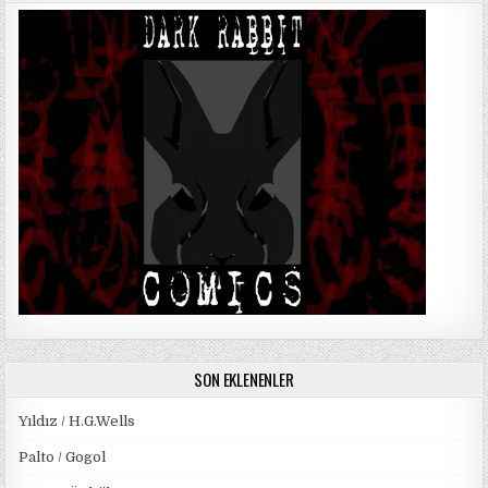
SON EKLENENLER
Yıldız / H.G.Wells
Palto / Gogol