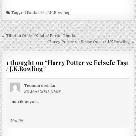
Tagged
Fantastik
,
J.K.Rowling
Yazı
← Tibet’in Ölüler Kitabı / Bardo-Thödol
gezinmesi
Harry Potter ve Sırlar Odası / J.K.Rowling →
1 thought on “
Harry Potter ve Felsefe Taşı
/ J.K.Rowling
”
Teoman
dedi ki:
23 Mart 2021, 01:08
indirilemiyor…
Yanıtla