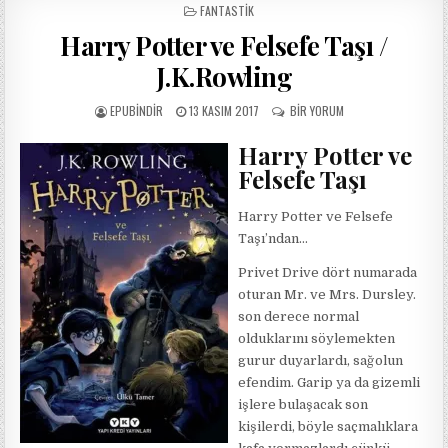
POSTED
FANTASTIK
IN
Harry Potter ve Felsefe Taşı /
J.K.Rowling
AUTHOR:
PUBLISHED
HARRY
EPUBINDIR
13 KASIM 2017
BIR YORUM
DATE:
POTTER
VE
Harry Potter ve
FELSEFE
Felsefe Taşı
TAŞI
/
J.K.ROWLING
Harry Potter ve Felsefe
IÇIN
Taşı’ndan…
Privet Drive dört numarada
oturan Mr. ve Mrs. Dursley.
son derece normal
olduklar
ı
n
ı
söylemekten
gurur duyarlard
ı
, sa
ğ
olun
efendim. Garip ya da gizemli
i
ş
lere bula
ş
acak son
ki
ş
ilerdi, böyle saçmal
ı
klara