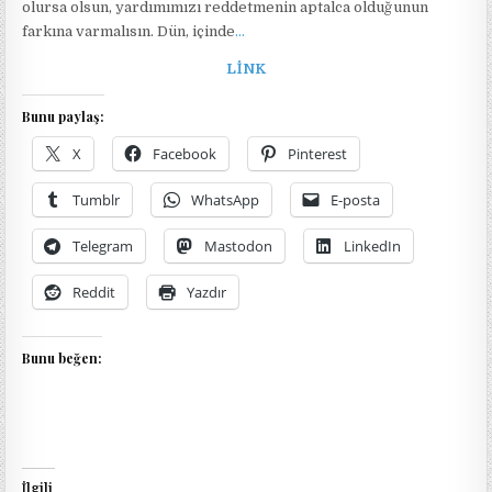
olursa olsun, yardımımızı reddetmenin aptalca olduğunun
farkına varmalısın. Dün, içinde
…
LİNK
Bunu paylaş:
X
Facebook
Pinterest
Tumblr
WhatsApp
E-posta
Telegram
Mastodon
LinkedIn
Reddit
Yazdır
Bunu beğen:
İlgili