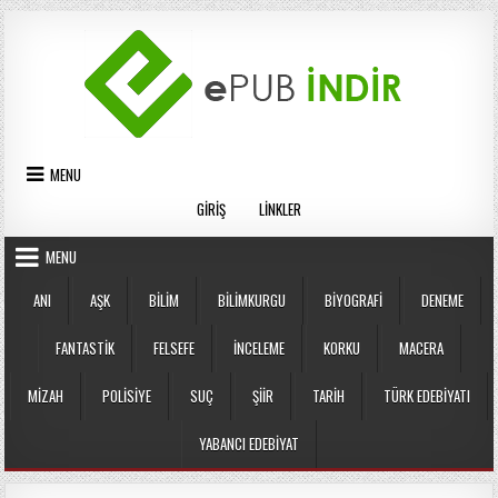
Skip
to
content
MENU
GIRIŞ
LINKLER
MENU
ANI
AŞK
BILIM
BILIMKURGU
BIYOGRAFI
DENEME
FANTASTIK
FELSEFE
İNCELEME
KORKU
MACERA
MIZAH
POLISIYE
SUÇ
ŞIIR
TARIH
TÜRK EDEBIYATI
YABANCI EDEBIYAT