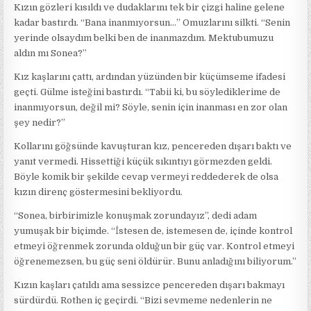
Kızın gözleri kısıldı ve dudaklarını tek bir çizgi haline gelene
kadar bastırdı. “Bana inanmıyorsun…” Omuzlarını silkti. “Senin
yerinde olsaydım belki ben de inanmazdım. Mektubumuzu
aldın mı Sonea?”
Kız kaşlarını çattı, ardından yüzünden bir küçümseme ifadesi
geçti. Gülme isteğini bastırdı. “Tabii ki, bu söylediklerime de
inanmıyorsun, değil mi? Söyle, senin için inanması en zor olan
şey nedir?”
Kollarını göğsünde kavuşturan kız, pencereden dışarı baktı ve
yanıt vermedi. Hissettiği küçük sıkıntıyı görmezden geldi.
Böyle komik bir şekilde cevap vermeyi reddederek de olsa
kızın direnç göstermesini bekliyordu.
“Sonea, birbirimizle konuşmak zorundayız”, dedi adam
yumuşak bir biçimde. “İstesen de, istemesen de, içinde kontrol
etmeyi öğrenmek zorunda olduğun bir güç var. Kontrol etmeyi
öğrenemezsen, bu güç seni öldürür. Bunu anladığını biliyorum.”
Kızın kaşları çatıldı ama sessizce pencereden dışarı bakmayı
sürdürdü. Rothen iç geçirdi. “Bizi sevmeme nedenlerin ne