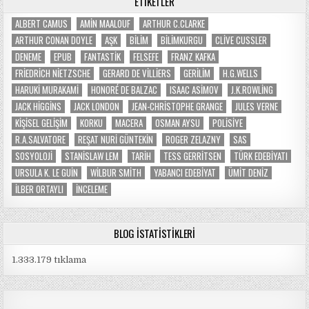
ETIKETLER
ALBERT CAMUS
AMIN MAALOUF
ARTHUR C.CLARKE
ARTHUR CONAN DOYLE
AŞK
BILIM
BILIMKURGU
CLIVE CUSSLER
DENEME
EPUB
FANTASTIK
FELSEFE
FRANZ KAFKA
FRIEDRICH NIETZSCHE
GERARD DE VILLIERS
GERILIM
H.G.WELLS
HARUKI MURAKAMI
HONORÉ DE BALZAC
ISAAC ASIMOV
J.K.ROWLING
JACK HIGGINS
JACK LONDON
JEAN-CHRISTOPHE GRANGE
JULES VERNE
KIŞISEL GELIŞIM
KORKU
MACERA
OSMAN AYSU
POLISIYE
R.A.SALVATORE
REŞAT NURI GÜNTEKIN
ROGER ZELAZNY
SAS
SOSYOLOJI
STANISLAW LEM
TARIH
TESS GERRITSEN
TÜRK EDEBIYATI
URSULA K. LE GUIN
WILBUR SMITH
YABANCI EDEBIYAT
ÜMIT DENIZ
İLBER ORTAYLI
İNCELEME
BLOG İSTATISTIKLERI
1.333.179 tıklama