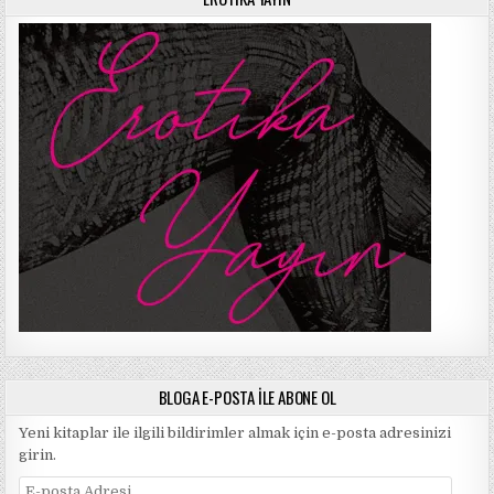
BLOGA E-POSTA ILE ABONE OL
Yeni kitaplar ile ilgili bildirimler almak için e-posta adresinizi
girin.
E-