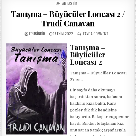
POSTED
FANTASTIK
IN
Tanışma – Büyücüler Loncası 2 /
Trudi Canavan
AUTHOR:
PUBLISHED
ON
EPUBINDIR
17 EKIM 2022
LEAVE A COMMENT
DATE:
TANIŞMA
–
Tanışma –
BÜYÜCÜLER
Büyücüler
LONCASI
2
Loncası 2
/
TRUDI
Tanışma – Büyücüler Loncası
CANAVAN
2’den…
Bir sayfa daha okumayı
başardıktan sonra, kafasını
kaldırıp kıza baktı. Kara
gözler dik dik kendisine
bakıyordu. Bakışlar cüppesine
kaydı. Birden telaşlanan kız,
onu saran yatak çarşaflarıyla