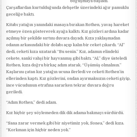
boğuşmaya başladı.
Çarşaflardan kurtulduğunda dehşetle üzerindeki ağır pamuklu
geceliğe baktı.
Kitabı yatağın yanındaki masaya bırakan Rothen, yavaş hareket
etmeye özen göstererek ayağa kalktı. Kız gözleri ardına kadar
açılmış bir şekilde sırtını duvara dayadı. Kıza yaklaşmadan
odanın arkasındaki bir dolabı açıp kalın bir ceket çıkardı. “Al”
dedi, ceketi kıza uzatarak “Bu senin.” Kız, adamın elindeki
cekete, sanki vahşi bir hayvanmış gibi baktı. “Al,” diye üsteledi
Rothen, kıza doğru birkaç adım atarak. “Üşümüş olmalısın.”
Kaşlarını çatan kız yatağın ucuna ilerledi ve ceketi Rothen’in
ellerinden kaptı. Kız gözlerini, ondan ayırmaksızın ceketi giyip,
ince vücudunun etrafına sararken tekrar duvara doğru
geriledi.
“Adım Rothen,” dedi adam.
Kız hiçbir şey söylemeden dik dik adama bakmayı sürdürdü.
“Sana zarar vermek gibi bir niyetimiz yok, Sonea,” dedi kıza.
“Korkman için hiçbir neden yok.”