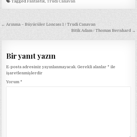
Tagged
Fantastik
,
Trudi Canavan
Yazı
← Arınma – Büyücüler Loncası 1 / Trudi Canavan
gezinmesi
Bitik Adam / Thomas Bernhard →
Bir yanıt yazın
E-posta adresiniz yayınlanmayacak.
Gerekli alanlar
*
ile
işaretlenmişlerdir
Yorum
*