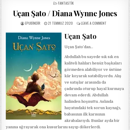
POSTED
FANTASTIK
IN
Uçan Şato / Diana Wynne Jones
AUTHOR:
PUBLISHED
ON
EPUBINDIR
21 TEMMUZ 2020
LEAVE A COMMENT
DATE:
UÇAN
ŞATO
Uçan Şato
/
DIANA
Uçan Şato’dan…
WYNNE
JONES
Abdullah bu sayede sık sık en
kaliteli halıları henüz başkaları
görmeden alabiliyor ve üstüne
kâr koyarak satabiliyordu. Alış
ve satışlar arasında da
çadırında oturup hayal kurmaya
devam ederdi. Abdullah
halinden hoşnuttu. Aslında
hayatındaki tek sorun kaynağı,
babasının ilk karısının
akrabalarıydı. Bunlar ayda bir
yanına uğrayarak ona kusurlarını sayıp dökerlerdi.