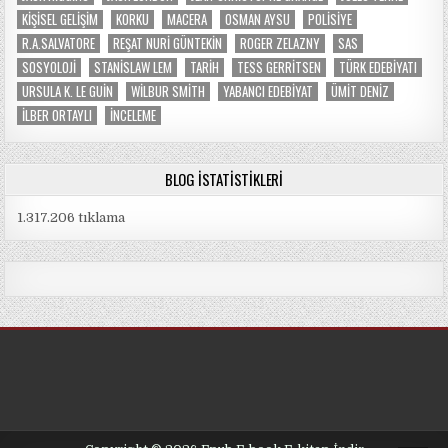
KIŞISEL GELIŞIM
KORKU
MACERA
OSMAN AYSU
POLISIYE
R.A.SALVATORE
REŞAT NURI GÜNTEKIN
ROGER ZELAZNY
SAS
SOSYOLOJI
STANISLAW LEM
TARIH
TESS GERRITSEN
TÜRK EDEBIYATI
URSULA K. LE GUIN
WILBUR SMITH
YABANCI EDEBIYAT
ÜMIT DENIZ
İLBER ORTAYLI
İNCELEME
BLOG İSTATISTIKLERI
1.317.206 tıklama