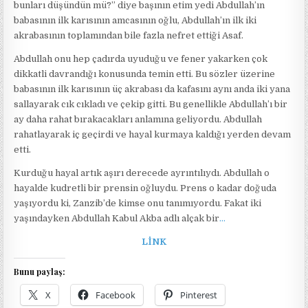
bunları düşündün mü?” diye başının etim yedi Abdullah’ın
babasının ilk karısının amcasının oğlu, Abdullah’ın ilk iki
akrabasının toplamından bile fazla nefret ettiği Asaf.
Abdullah onu hep çadırda uyuduğu ve fener yakarken çok
dikkatli davrandığı konusunda temin etti. Bu sözler üzerine
babasının ilk karısının üç akrabası da kafasını aynı anda iki yana
sallayarak cık cıkladı ve çekip gitti. Bu genellikle Abdullah’ı bir
ay daha rahat bırakacakları anlamına geliyordu. Abdullah
rahatlayarak iç geçirdi ve hayal kurmaya kaldığı yerden devam
etti.
Kurduğu hayal artık aşırı derecede ayrıntılıydı. Abdullah o
hayalde kudretli bir prensin oğluydu. Prens o kadar doğuda
yaşıyordu ki, Zanzib’de kimse onu tanımıyordu. Fakat iki
yaşındayken Abdullah Kabul Akba adlı alçak bir
…
LİNK
Bunu paylaş:
X
Facebook
Pinterest