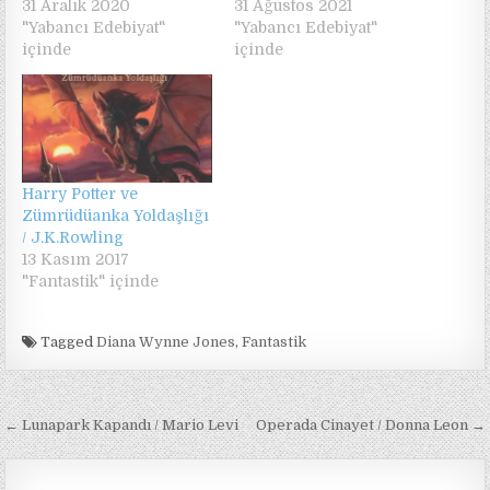
31 Aralık 2020
31 Ağustos 2021
"Yabancı Edebiyat"
"Yabancı Edebiyat"
içinde
içinde
Harry Potter ve
Zümrüdüanka Yoldaşlığı
/ J.K.Rowling
13 Kasım 2017
"Fantastik" içinde
Tagged
Diana Wynne Jones
,
Fantastik
Yazı
← Lunapark Kapandı / Mario Levi
Operada Cinayet / Donna Leon →
gezinmesi