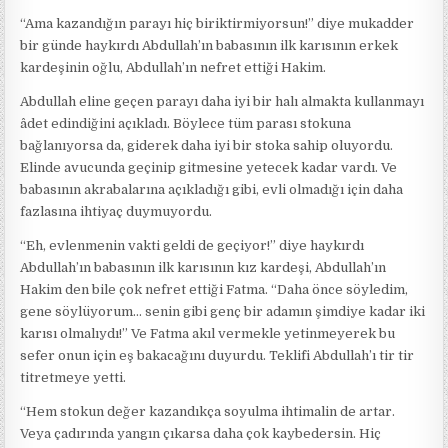
“Ama kazandığın parayı hiç biriktirmiyorsun!” diye mukadder
bir günde haykırdı Abdullah’ın babasının ilk karısının erkek
kardeşinin oğlu, Abdullah’ın nefret ettiği Hakim.
Abdullah eline geçen parayı daha iyi bir halı almakta kullanmayı
âdet edindiğini açıkladı. Böylece tüm parası stokuna
bağlanıyorsa da, giderek daha iyi bir stoka sahip oluyordu.
Elinde avucunda geçinip gitmesine yetecek kadar vardı. Ve
babasının akrabalarına açıkladığı gibi, evli olmadığı için daha
fazlasına ihtiyaç duymuyordu.
“Eh, evlenmenin vakti geldi de geçiyor!” diye haykırdı
Abdullah’ın babasının ilk karısının kız kardeşi, Abdullah’ın
Hakim den bile çok nefret ettiği Fatma. “Daha önce söyledim,
gene söylüyorum… senin gibi genç bir adamın şimdiye kadar iki
karısı olmalıydı!” Ve Fatma akıl vermekle yetinmeyerek bu
sefer onun için eş bakacağını duyurdu. Teklifi Abdullah’ı tir tir
titretmeye yetti.
“Hem stokun değer kazandıkça soyulma ihtimalin de artar.
Veya çadırında yangın çıkarsa daha çok kaybedersin. Hiç