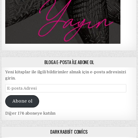
BLOGA E-POSTA ILE ABONE OL
Yeni kitaplar ile ilgili bildirimler almak için e-posta adresinizi
girin.
E-
posta
Adresi
Abone ol
Diğer 176 aboneye katılın
DARK RABBIT COMICS