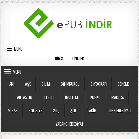
Skip
to
content
MENU
GIRIŞ
LINKLER
MENU
ANI
AŞK
BILIM
BILIMKURGU
BIYOGRAFI
DENEME
FANTASTIK
FELSEFE
İNCELEME
KORKU
MACERA
MIZAH
POLISIYE
SUÇ
ŞIIR
TARIH
TÜRK EDEBIYATI
YABANCI EDEBIYAT