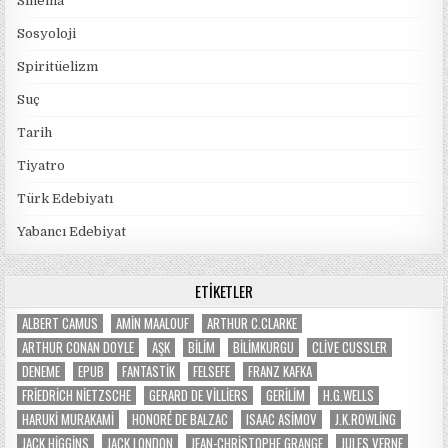
Sinema
Sosyoloji
Spiritüelizm
Suç
Tarih
Tiyatro
Türk Edebiyatı
Yabancı Edebiyat
ETIKETLER
ALBERT CAMUS
AMIN MAALOUF
ARTHUR C.CLARKE
ARTHUR CONAN DOYLE
AŞK
BILIM
BILIMKURGU
CLIVE CUSSLER
DENEME
EPUB
FANTASTIK
FELSEFE
FRANZ KAFKA
FRIEDRICH NIETZSCHE
GERARD DE VILLIERS
GERILIM
H.G.WELLS
HARUKI MURAKAMI
HONORÉ DE BALZAC
ISAAC ASIMOV
J.K.ROWLING
JACK HIGGINS
JACK LONDON
JEAN-CHRISTOPHE GRANGE
JULES VERNE