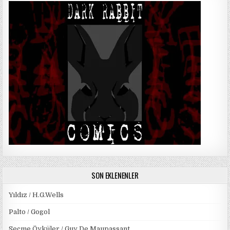
SON EKLENENLER
Yıldız / H.G.Wells
Palto / Gogol
Seçme Öyküler / Guy De Maupassant