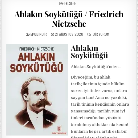
POSTED
FELSEFE
IN
Ahlakın Soykütüğü / Friedrich
Nietzsche
AUTHOR:
PUBLISHED
AHLAKIN
EPUBINDIR
21 AĞUSTOS 2020
BIR YORUM
DATE:
SOYKÜTÜĞÜ
/
Ahlakın
FRIEDRICH
Soykütüğü
NIETZSCHE
IÇIN
Ahlakın Soykütüğü’nden…
Diyeceğim, bu ahlak
tarihçilerinin içinde hüküm
süren iyi tinler varsa, onlara
saygım tam! Ama ne yazık ki,
tarih tininin kendisinin onlara
yanaşmadığı, tarihin tüm iyi
tinleri tarafından yüzüstü
bırakılmış oldukları da kesin!
Bunların hepsi, artık eski bir