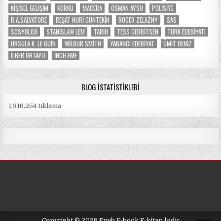
KIŞISEL GELIŞIM
KORKU
MACERA
OSMAN AYSU
POLISIYE
R.A.SALVATORE
REŞAT NURI GÜNTEKIN
ROGER ZELAZNY
SAS
SOSYOLOJI
STANISLAW LEM
TARIH
TESS GERRITSEN
TÜRK EDEBIYATI
URSULA K. LE GUIN
WILBUR SMITH
YABANCI EDEBIYAT
ÜMIT DENIZ
İLBER ORTAYLI
İNCELEME
BLOG İSTATISTIKLERI
1.316.254 tıklama
Copyright © 2026 Epub E-book E-kitap İndir