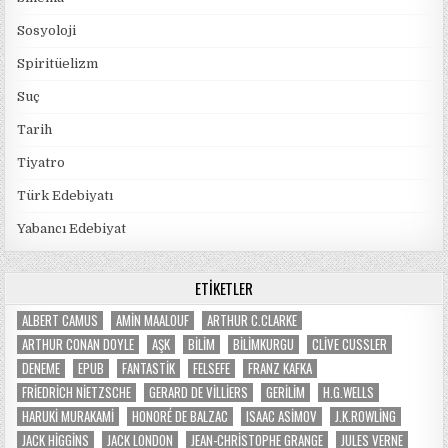
Sosyoloji
Spiritüelizm
Suç
Tarih
Tiyatro
Türk Edebiyatı
Yabancı Edebiyat
ETIKETLER
ALBERT CAMUS
AMIN MAALOUF
ARTHUR C.CLARKE
ARTHUR CONAN DOYLE
AŞK
BILIM
BILIMKURGU
CLIVE CUSSLER
DENEME
EPUB
FANTASTIK
FELSEFE
FRANZ KAFKA
FRIEDRICH NIETZSCHE
GERARD DE VILLIERS
GERILIM
H.G.WELLS
HARUKI MURAKAMI
HONORÉ DE BALZAC
ISAAC ASIMOV
J.K.ROWLING
JACK HIGGINS
JACK LONDON
JEAN-CHRISTOPHE GRANGE
JULES VERNE