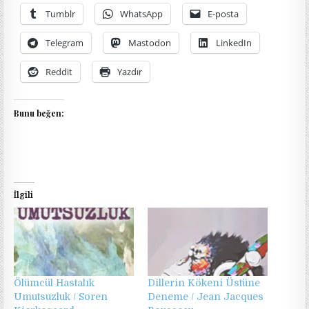
Tumblr
WhatsApp
E-posta
Telegram
Mastodon
LinkedIn
Reddit
Yazdır
Bunu beğen:
İlgili
Ölümcül Hastalık
Dillerin Kökeni Üstüne
Umutsuzluk / Soren
Deneme / Jean Jacques