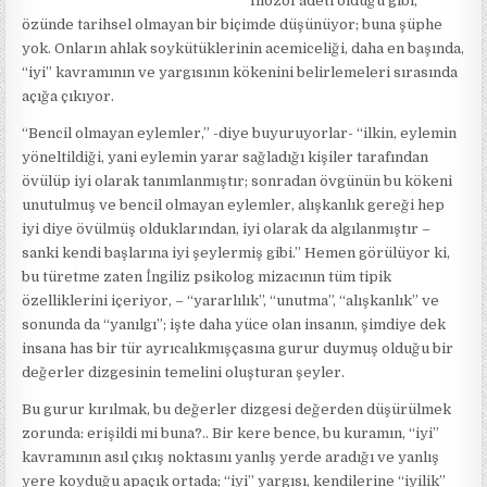
filozof âdeti olduğu gibi,
özünde tarihsel olmayan bir biçimde düşünüyor; buna şüphe
yok. Onların ahlak soykütüklerinin acemiceliği, daha en başında,
“iyi” kavramının ve yargısının kökenini belirlemeleri sırasında
açığa çıkıyor.
“Bencil olmayan eylemler,” -diye buyuruyorlar- “ilkin, eylemin
yöneltildiği, yani eylemin yarar sağladığı kişiler tarafından
övülüp iyi olarak tanımlanmıştır; sonradan övgünün bu kökeni
unutulmuş ve bencil olmayan eylemler, alışkanlık gereği hep
iyi diye övülmüş olduklarından, iyi olarak da algılanmıştır –
sanki kendi başlarına iyi şeylermiş gibi.” Hemen görülüyor ki,
bu türetme zaten İngiliz psikolog mizacının tüm tipik
özelliklerini içeriyor, – “yararlılık”, “unutma”, “alışkanlık” ve
sonunda da “yanılgı”; işte daha yüce olan insanın, şimdiye dek
insana has bir tür ayrıcalıkmışçasına gurur duymuş olduğu bir
değerler dizgesinin temelini oluşturan şeyler.
Bu gurur kırılmak, bu değerler dizgesi değerden düşürülmek
zorunda: erişildi mi buna?.. Bir kere bence, bu kuramın, “iyi”
kavramının asıl çıkış noktasını yanlış yerde aradığı ve yanlış
yere koyduğu apaçık ortada; “iyi” yargısı, kendilerine “iyilik”