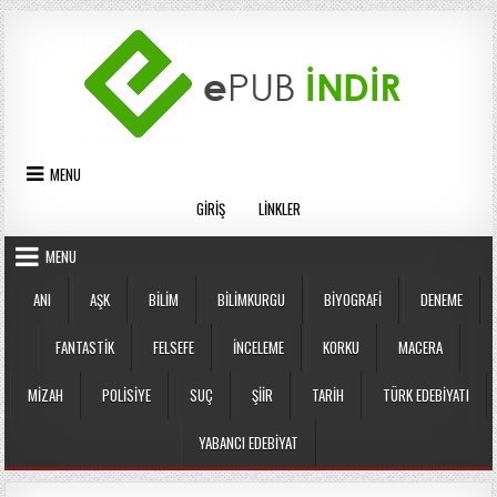
Skip
to
content
MENU
GIRIŞ
LINKLER
MENU
ANI
AŞK
BILIM
BILIMKURGU
BIYOGRAFI
DENEME
FANTASTIK
FELSEFE
İNCELEME
KORKU
MACERA
MIZAH
POLISIYE
SUÇ
ŞIIR
TARIH
TÜRK EDEBIYATI
YABANCI EDEBIYAT