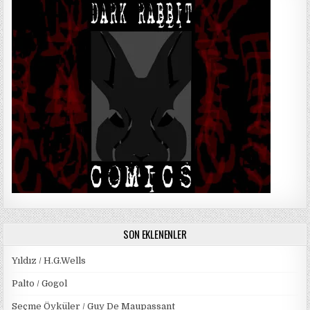
SON EKLENENLER
Yıldız / H.G.Wells
Palto / Gogol
Seçme Öyküler / Guy De Maupassant