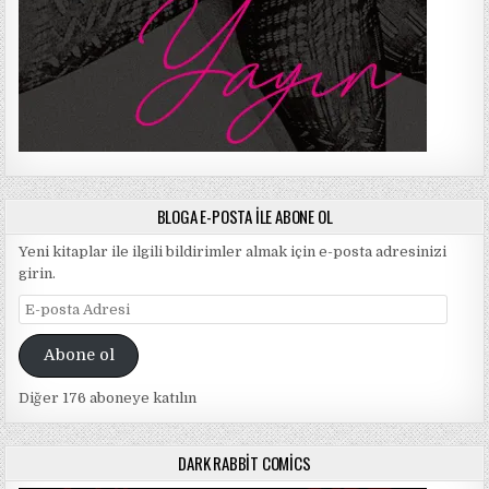
BLOGA E-POSTA ILE ABONE OL
Yeni kitaplar ile ilgili bildirimler almak için e-posta adresinizi
girin.
E-
posta
Adresi
Abone ol
Diğer 176 aboneye katılın
DARK RABBIT COMICS