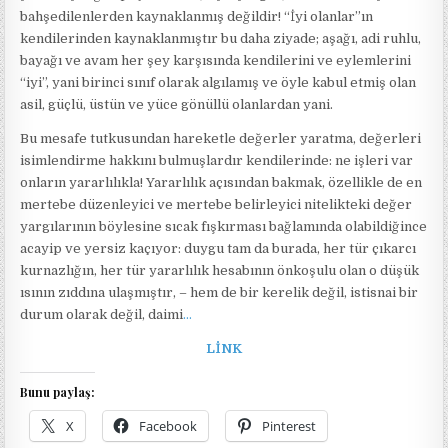
bahşedilenlerden kaynaklanmış değildir! “İyi olanlar”ın
kendilerinden kaynaklanmıştır bu daha ziyade; aşağı, adi ruhlu,
bayağı ve avam her şey karşısında kendilerini ve eylemlerini
“iyi”, yani birinci sınıf olarak algılamış ve öyle kabul etmiş olan
asil, güçlü, üstün ve yüce gönüllü olanlardan yani.
Bu mesafe tutkusundan hareketle değerler yaratma, değerleri
isimlendirme hakkını bulmuşlardır kendilerinde: ne işleri var
onların yararlılıkla! Yararlılık açısından bakmak, özellikle de en
mertebe düzenleyici ve mertebe belirleyici nitelikteki değer
yargılarının böylesine sıcak fışkırması bağlamında olabildiğince
acayip ve yersiz kaçıyor: duygu tam da burada, her tür çıkarcı
kurnazlığın, her tür yararlılık hesabının önkoşulu olan o düşük
ısının zıddına ulaşmıştır, – hem de bir kerelik değil, istisnai bir
durum olarak değil, daimi
…
LİNK
Bunu paylaş:
X
Facebook
Pinterest