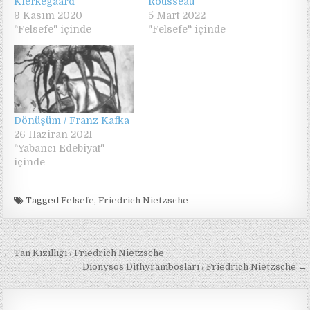
Kierkegaard
Rousseau
9 Kasım 2020
5 Mart 2022
"Felsefe" içinde
"Felsefe" içinde
Dönüşüm / Franz Kafka
26 Haziran 2021
"Yabancı Edebiyat"
içinde
Tagged
Felsefe
,
Friedrich Nietzsche
Yazı
← Tan Kızıllığı / Friedrich Nietzsche
gezinmesi
Dionysos Dithyrambosları / Friedrich Nietzsche →