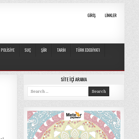
GIRIŞ
LINKLER
POLISIYE
SUÇ
ŞIIR
TARIH
TÜRK EDEBIYATI
SITE İÇI ARAMA
Search
for: