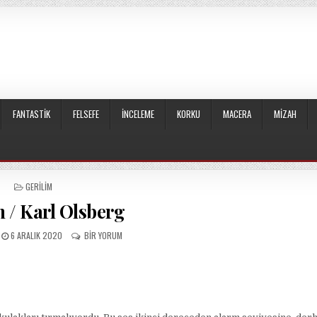
FANTASTIK
FELSEFE
İNCELEME
KORKU
MACERA
MIZAH
POSTED
GERILIM
IN
 / Karl Olsberg
PUBLISHED
SISTEM
6 ARALIK 2020
BIR YORUM
DATE:
/
KARL
OLSBERG
IÇIN