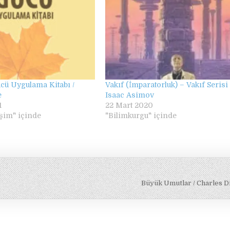
cü Uygulama Kitabı /
Vakıf (İmparatorluk) – Vakıf Serisi 
e
Isaac Asimov
1
22 Mart 2020
işim" içinde
"Bilimkurgu" içinde
Büyük Umutlar / Charles 