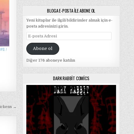
BLOGA E-POSTA ILE ABONE OL
Yeni kitaplar ile ilgili bildirimler almak için e-
posta adresinizi girin.
E-
posta
Adresi
Abone ol
#1 /
Diğer 176 aboneye katılın
DARK RABBIT COMICS
Dickens →