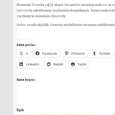
Sonunda Zvezda’ya[2] ulaştı. On metre uzunluğunda ve üç met
cırt cırtla sabitlenmiş teçhizatla donatılmıştı. İstasyonda 
yardımıyla mümkün oluyordu.
Orlov orada değildi. Oturma modülünün tavanına sabitlenmi
Bunu paylaş:
X
Facebook
Pinterest
Tumblr
LinkedIn
Reddit
Yazdır
Bunu beğen:
İlgili