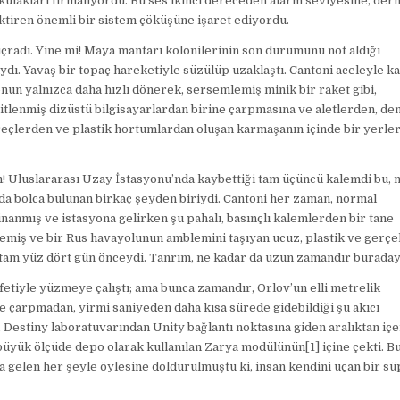
 kulakları tırmalıyordu. Bu ses ikinci dereceden alarm seviyesine, derh
ktiren önemli bir sistem çöküşüne işaret ediyordu.
çradı. Yine mi! Maya mantarı kolonilerinin son durumunu not aldığı
ı. Yavaş bir topaç hareketiyle süzülüp uzaklaştı. Cantoni aceleyle k
nun yalnızca daha hızlı dönerek, sersemlemiş minik bir raket gibi,
itlenmiş dizüstü bilgisayarlardan birine çarpmasına ve aletlerden, de
eçlerden ve plastik hortumlardan oluşan karmaşanın içinde bir yerle
! Uluslararası Uzay İstasyonu’nda kaybettiği tam üçüncü kalemdi bu, 
a bolca bulunan birkaç şeyden biriydi. Cantoni her zaman, normal
mış ve istasyona gelirken şu pahalı, basınçlı kalemlerden bir tane
semiş ve bir Rus havayolunun amblemini taşıyan ucuz, plastik ve gerç
 tam yüz dört gün önceydi. Tanrım, ne kadar da uzun zamandır buraday
afetiyle yüzmeye çalıştı; ama bunca zamandır, Orlov’un elli metrelik
e çarpmadan, yirmi saniyeden daha kısa sürede gidebildiği şu akıcı
estiny laboratuvarından Unity bağlantı noktasına giden aralıktan içeri
büyük ölçüde depo olarak kullanılan Zarya modülünün[1] içine çekti. B
la gelen her şeyle öylesine doldurulmuştu ki, insan kendini uçan bir s