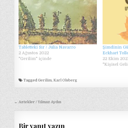
Tabletteki Sır / Julia Navarro
Şimdinin Gü
2 Ağustos 2022
Eckhart Toll
"Gerilim" içinde
22 Ekim 202
"Kişisel Gel
Tagged
Gerilim
,
Karl Olsberg
Yazı
← Aztekler / Yılmaz Aydın
gezinmesi
Bir yanıt yazın