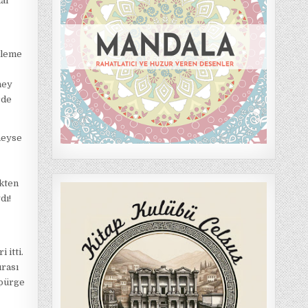
al
aleme
ney
rde
neyse
ekten
dı!
 itti.
urası
üpürge