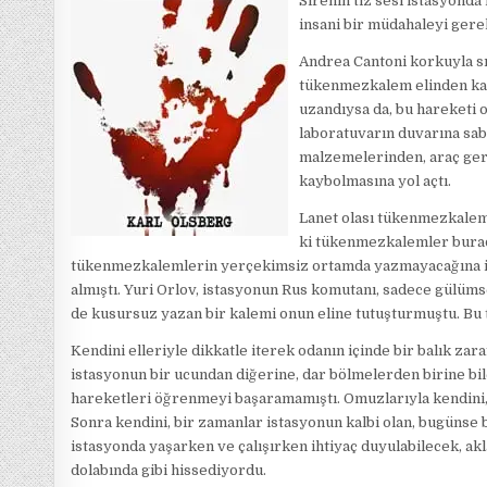
Sirenin tiz sesi istasyonda
insani bir müdahaleyi gere
Andrea Cantoni korkuyla sı
tükenmezkalem elinden kayd
uzandıysa da, bu hareketi o
laboratuvarın duvarına sab
malzemelerinden, araç ger
kaybolmasına yol açtı.
Lanet olası tükenmezkalem
ki tükenmezkalemler burad
tükenmezkalemlerin yerçekimsiz ortamda yazmayacağına inan
almıştı. Yuri Orlov, istasyonun Rus komutanı, sadece gülüm
de kusursuz yazan bir kalemi onun eline tutuşturmuştu. Bu
Kendini elleriyle dikkatle iterek odanın içinde bir balık zar
istasyonun bir ucundan diğerine, dar bölmelerden birine bil
hareketleri öğrenmeyi başaramamıştı. Omuzlarıyla kendini, D
Sonra kendini, bir zamanlar istasyonun kalbi olan, bugünse 
istasyonda yaşarken ve çalışırken ihtiyaç duyulabilecek, ak
dolabında gibi hissediyordu.