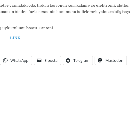
re çapındaki oda, tıpkı istasyonun geri kalanı gibi elektronik aletler
bulunan on binden fazla nesnenin konumunu belirlemek yalnızca bilgisay
ş uyku tulumu boştu. Cantoni
…
LİNK
WhatsApp
E-posta
Telegram
Mastodon