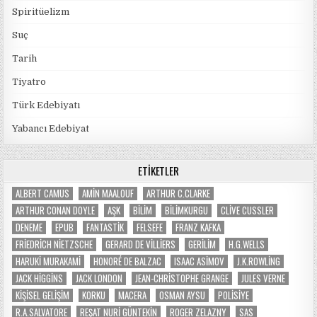
Spiritüelizm
Suç
Tarih
Tiyatro
Türk Edebiyatı
Yabancı Edebiyat
ETIKETLER
ALBERT CAMUS
AMIN MAALOUF
ARTHUR C.CLARKE
ARTHUR CONAN DOYLE
AŞK
BILIM
BILIMKURGU
CLIVE CUSSLER
DENEME
EPUB
FANTASTIK
FELSEFE
FRANZ KAFKA
FRIEDRICH NIETZSCHE
GERARD DE VILLIERS
GERILIM
H.G.WELLS
HARUKI MURAKAMI
HONORÉ DE BALZAC
ISAAC ASIMOV
J.K.ROWLING
JACK HIGGINS
JACK LONDON
JEAN-CHRISTOPHE GRANGE
JULES VERNE
KIŞISEL GELIŞIM
KORKU
MACERA
OSMAN AYSU
POLISIYE
R.A.SALVATORE
REŞAT NURI GÜNTEKIN
ROGER ZELAZNY
SAS