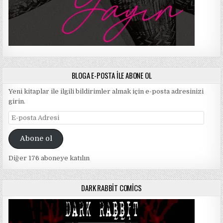
BLOGA E-POSTA ILE ABONE OL
Yeni kitaplar ile ilgili bildirimler almak için e-posta adresinizi
girin.
E-
posta
Adresi
Abone ol
Diğer 176 aboneye katılın
DARK RABBIT COMICS