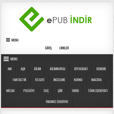
Skip
to
content
MENU
GIRIŞ
LINKLER
MENU
ANI
AŞK
BILIM
BILIMKURGU
BIYOGRAFI
DENEME
FANTASTIK
FELSEFE
İNCELEME
KORKU
MACERA
MIZAH
POLISIYE
SUÇ
ŞIIR
TARIH
TÜRK EDEBIYATI
YABANCI EDEBIYAT