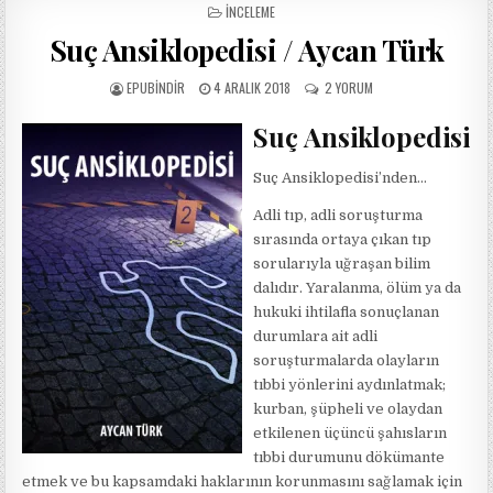
POSTED
İNCELEME
IN
Suç Ansiklopedisi / Aycan Türk
AUTHOR:
PUBLISHED
SUÇ
EPUBINDIR
4 ARALIK 2018
2 YORUM
DATE:
ANSIKLOPEDISI
/
Suç Ansiklopedisi
AYCAN
TÜRK
Suç Ansiklopedisi’nden…
IÇIN
Adli tıp, adli soruşturma
sırasında ortaya çıkan tıp
sorularıyla uğraşan bilim
dalıdır. Yaralanma, ölüm ya da
hukuki ihtilafla sonuçlanan
durumlara ait adli
soruşturmalarda olayların
tıbbi yönlerini aydınlatmak;
kurban, şüpheli ve olaydan
etkilenen üçüncü şahısların
tıbbi durumunu dökümante
etmek ve bu kapsamdaki haklarının korunmasını sağlamak için