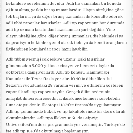
hekimlere gereksinim duyulur. Adli tıp uzmanları bu konuda
eğitim almış, yetkin branş uzmanlarıdır. Olayın niteliğine göre
tek başlarına ya da diğer branş uzmanları ile konsülte ederek
adli tıbbi raporlar hazırlarlar. Adli tıp raporunun her durumda
adli tıp uzmanı tarafından hazırlanması şart değildir. Yine
olayın niteliğine göre, diğer branş uzmanları, diş hekimleri ya
da pratisyen hekimler genel olarak tıbbı ya da kendi branşlarını
ilgilendiren konularda rapor hazırlayabilir.
Adli tıbbın geçmişi çok eskiye uzanır. Eski Mısırlılar
günümüzden 5.000 yıl önce cinayet ve benzeri olaylarda
doktorlara danışıyorlardı. Adil tıp konusu, Hammurabi
Kanunları ile Tevrat’ta da yer alır. İÖ 40’ta öldürülen Jül
Sezar’ın vücudundaki 23 yaranın yerini ve etkilerini gösteren
rapor ilk adli tıp raporu sayılır. Gerçek ölüm nedeninin
anlaşılabilmesi için cesedin açılarak incelenmesi gerekebilir.
Buna otopsi denir. İlk otopsi 1374’te Fransa’da uygulanmıştır.
Adli tıp günümüzde hukuk ve tıp fakültelerinde bir ders olarak
okutulmaktadır. Adli tıpa ilk kez 1650’de Leipzig
Üniversitesi’nin ders programında yer verilmiştir. Türkiye’de
ise adli tıp 1849’da okutulmaya başlanmıştır.