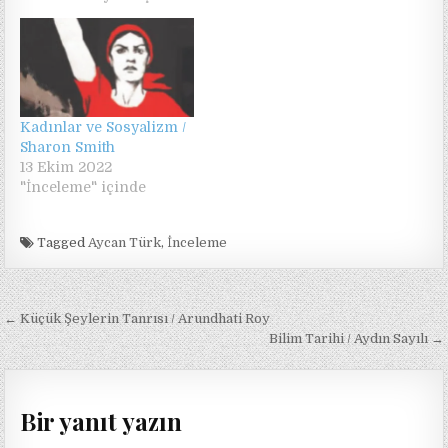
Kadınlar ve Sosyalizm /
Sharon Smith
13 Ekim 2022
"İnceleme" içinde
Tagged
Aycan Türk
,
İnceleme
Yazı
← Küçük Şeylerin Tanrısı / Arundhati Roy
gezinmesi
Bilim Tarihi / Aydın Sayılı →
Bir yanıt yazın