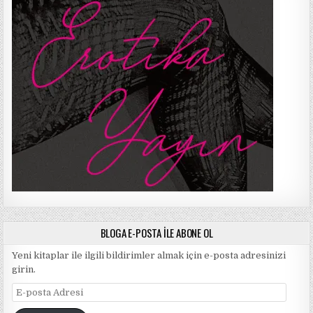
BLOGA E-POSTA ILE ABONE OL
Yeni kitaplar ile ilgili bildirimler almak için e-posta adresinizi
girin.
E-
posta