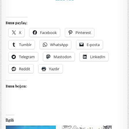
Bunu paylaş:
X
Facebook
Pinterest
Tumblr
WhatsApp
E-posta
Telegram
Mastodon
LinkedIn
Reddit
Yazdır
Bunu beğen:
İlgili