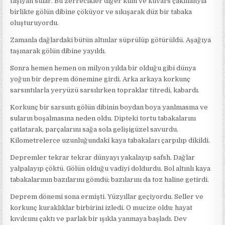
taşıyan sular. Bu zerrecikler diğer kum ve kuvars çakıllanyla
birlikte gölün dibine çöküyor ve sıkışarak düz bir tabaka
oluşturuyordu.
Zamanla dağlardaki bütün altınlar süprülüp götürüldü. Aşağıya
taşınarak gölün dibine yayıldı.
Sonra hemen hemen on milyon yılda bir olduğu gibi dünya
yoğun bir deprem dönemine girdi. Arka arkaya korkunç
sarsıntılarla yeryüzü sarsılırken topraklar titredi, kabardı.
Korkunç bir sarsıntı gölün dibinin boydan boya yanlmasma ve
suların boşalmasına neden oldu. Dipteki tortu tabakalarını
çatlatarak, parçalarını sağa sola gelişigüzel savurdu.
Kilometrelerce uzunluğundaki kaya tabakaları çarpılıp dikildi.
Depremler tekrar tekrar dünyayı yakalayıp safsh. Dağlar
yalpalayıp çöktü. Gölün olduğu vadiyi doldurdu. Bol altınlı kaya
tabakalarının bazılarını gömdü; bazılarını da toz haline getirdi.
Deprem dönemi sona ermişti. Yüzyıllar geçiyordu. Seller ve
korkunç kuraklıklar birbirini izledi. O mucize oldu: hayat
kıvılcımı çaktı ve parlak bir ışıkla yanmaya başladı. Dev