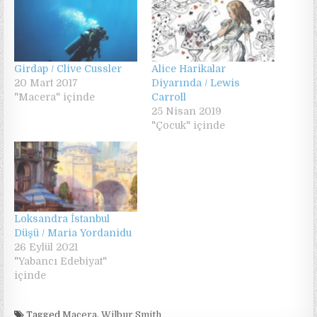
Girdap / Clive Cussler
Alice Harikalar
20 Mart 2017
Diyarında / Lewis
"Macera" içinde
Carroll
25 Nisan 2019
"Çocuk" içinde
Loksandra İstanbul
Düşü / Maria Yordanidu
26 Eylül 2021
"Yabancı Edebiyat"
içinde
Tagged
Macera
,
Wilbur Smith