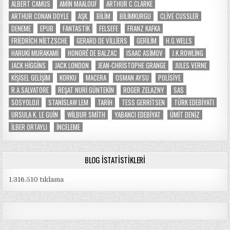
ALBERT CAMUS
AMIN MAALOUF
ARTHUR C.CLARKE
ARTHUR CONAN DOYLE
AŞK
BILIM
BILIMKURGU
CLIVE CUSSLER
DENEME
EPUB
FANTASTIK
FELSEFE
FRANZ KAFKA
FRIEDRICH NIETZSCHE
GERARD DE VILLIERS
GERILIM
H.G.WELLS
HARUKI MURAKAMI
HONORÉ DE BALZAC
ISAAC ASIMOV
J.K.ROWLING
JACK HIGGINS
JACK LONDON
JEAN-CHRISTOPHE GRANGE
JULES VERNE
KIŞISEL GELIŞIM
KORKU
MACERA
OSMAN AYSU
POLISIYE
R.A.SALVATORE
REŞAT NURI GÜNTEKIN
ROGER ZELAZNY
SAS
SOSYOLOJI
STANISLAW LEM
TARIH
TESS GERRITSEN
TÜRK EDEBIYATI
URSULA K. LE GUIN
WILBUR SMITH
YABANCI EDEBIYAT
ÜMIT DENIZ
İLBER ORTAYLI
İNCELEME
BLOG İSTATISTIKLERI
1.316.510 tıklama