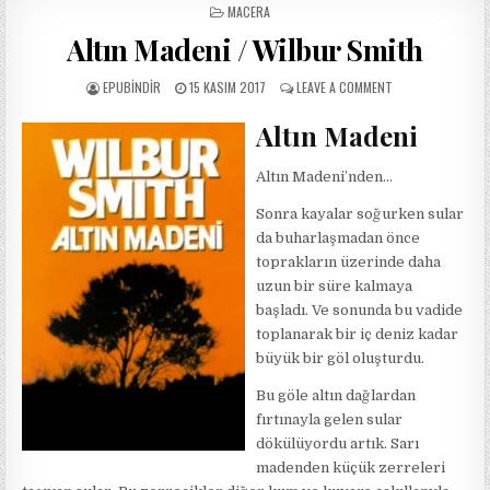
POSTED
MACERA
IN
Altın Madeni / Wilbur Smith
AUTHOR:
PUBLISHED
ON
EPUBINDIR
15 KASIM 2017
LEAVE A COMMENT
DATE:
ALTIN
MADENI
Altın Madeni
/
WILBUR
Altın Madeni’nden…
SMITH
Sonra kayalar soğurken sular
da buharlaşmadan önce
toprakların üzerinde daha
uzun bir süre kalmaya
başladı. Ve sonunda bu vadide
toplanarak bir iç deniz kadar
büyük bir göl oluşturdu.
Bu göle altın dağlardan
fırtınayla gelen sular
dökülüyordu artık. Sarı
madenden küçük zerreleri