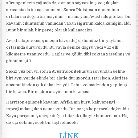
sürüngenlerin çağında da, evrimin sayısız iniş ve çıkışları
sırasında da bu ışık sönmedi. Sonra Pleistosen döneminin
ortalarına doğru bir maymun – insan, yani Avustralopitekus, bir
kayanın çıkıntısının yanından yaban sığırının kalça kemiğini aldı.
Bunu bir silah, bir gereç olarak kullanacaktı.
Avustralopitekus, güneşin kavurduğu, dümdüz bir yaylanın
ortasında duruyordu. Bu yayla denize doğru yedi yüz elli
kilometre uzanıyordu. Dağlar ve gölün dibi çoktan yassılmış ve
gömülmüştü.
Sekiz yüz bin yıl sonra Avustralopitekus’un soyundan gelme
biri aynı yerde elinde bir aletle duruyordu: Harrison. Aleti ise
atasmınkinden çok daha ileriydi. Tahta ve madenden yapılmış
bir kazma. Bir maden arayıcısının kazması.
Harrison eğilerek kayanın, Afrika’nın kuru, kahverengi
toprağından çıkan ucuna vurdu. Bir parça kopararak doğruldu.
Kaya parçasını güneşe doğru tutarak öfkeyle homurdandı. Hiç
de ügi çekmeyecek bir taştı elindeki
.
LİNK