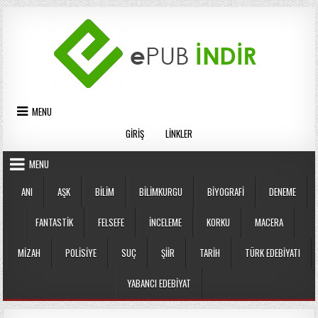
Skip
to
content
MENU
GIRIŞ
LINKLER
MENU
ANI
AŞK
BILIM
BILIMKURGU
BIYOGRAFI
DENEME
FANTASTIK
FELSEFE
İNCELEME
KORKU
MACERA
MIZAH
POLISIYE
SUÇ
ŞIIR
TARIH
TÜRK EDEBIYATI
YABANCI EDEBIYAT