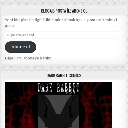
BLOGA E-POSTA ILE ABONE OL
Yeni kitaplar ile ilgili bildirimler almak için e-posta adresinizi
girin.
E-
posta
Adresi
Abone ol
Diğer 176 aboneye katılın
DARK RABBIT COMICS