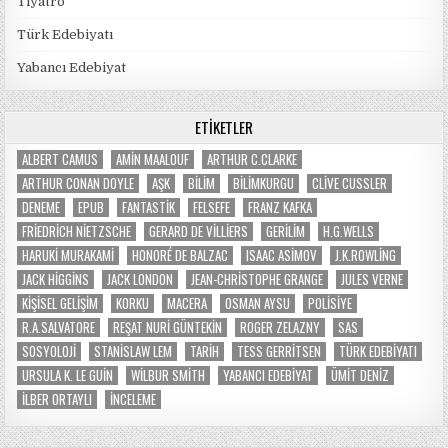
Tiyatro
Türk Edebiyatı
Yabancı Edebiyat
ETIKETLER
ALBERT CAMUS
AMIN MAALOUF
ARTHUR C.CLARKE
ARTHUR CONAN DOYLE
AŞK
BILIM
BILIMKURGU
CLIVE CUSSLER
DENEME
EPUB
FANTASTIK
FELSEFE
FRANZ KAFKA
FRIEDRICH NIETZSCHE
GERARD DE VILLIERS
GERILIM
H.G.WELLS
HARUKI MURAKAMI
HONORÉ DE BALZAC
ISAAC ASIMOV
J.K.ROWLING
JACK HIGGINS
JACK LONDON
JEAN-CHRISTOPHE GRANGE
JULES VERNE
KIŞISEL GELIŞIM
KORKU
MACERA
OSMAN AYSU
POLISIYE
R.A.SALVATORE
REŞAT NURI GÜNTEKIN
ROGER ZELAZNY
SAS
SOSYOLOJI
STANISLAW LEM
TARIH
TESS GERRITSEN
TÜRK EDEBIYATI
URSULA K. LE GUIN
WILBUR SMITH
YABANCI EDEBIYAT
ÜMIT DENIZ
İLBER ORTAYLI
İNCELEME