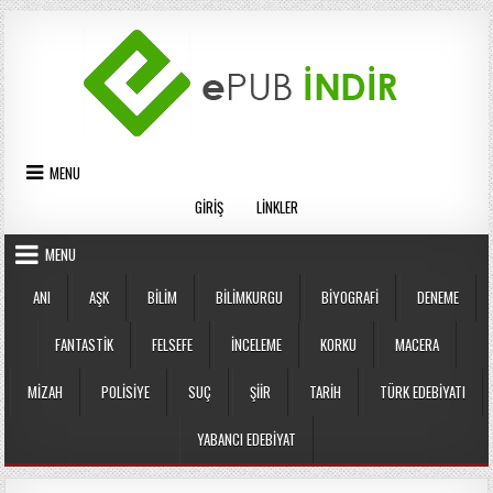
Skip
to
content
MENU
GIRIŞ
LINKLER
MENU
ANI
AŞK
BILIM
BILIMKURGU
BIYOGRAFI
DENEME
FANTASTIK
FELSEFE
İNCELEME
KORKU
MACERA
MIZAH
POLISIYE
SUÇ
ŞIIR
TARIH
TÜRK EDEBIYATI
YABANCI EDEBIYAT