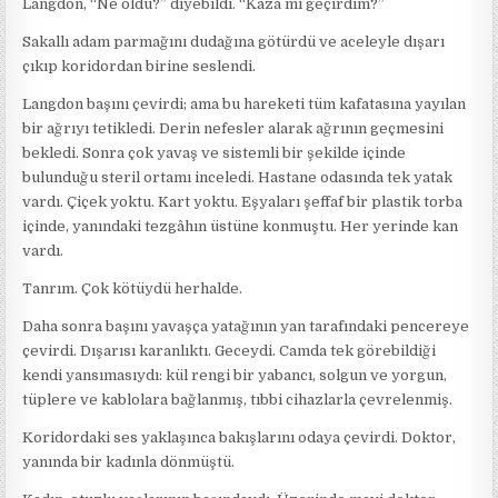
Langdon, “Ne oldu?” diyebildi. “Kaza mı geçirdim?”
Sakallı adam parmağını dudağına götürdü ve aceleyle dışarı
çıkıp koridordan birine seslendi.
Langdon başını çevirdi; ama bu hareketi tüm kafatasına yayılan
bir ağrıyı tetikledi. Derin nefesler alarak ağrının geçmesini
bekledi. Sonra çok yavaş ve sistemli bir şekilde içinde
bulunduğu steril ortamı inceledi. Hastane odasında tek yatak
vardı. Çiçek yoktu. Kart yoktu. Eşyaları şeffaf bir plastik torba
içinde, yanındaki tezgâhın üstüne konmuştu. Her yerinde kan
vardı.
Tanrım. Çok kötüydü herhalde.
Daha sonra başını yavaşça yatağının yan tarafındaki pencereye
çevirdi. Dışarısı karanlıktı. Geceydi. Camda tek görebildiği
kendi yansımasıydı: kül rengi bir yabancı, solgun ve yorgun,
tüplere ve kablolara bağlanmış, tıbbi cihazlarla çevrelenmiş.
Koridordaki ses yaklaşınca bakışlarını odaya çevirdi. Doktor,
yanında bir kadınla dönmüştü.