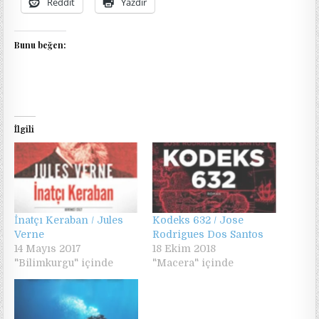
Reddit
Yazdır
Bunu beğen:
İlgili
İnatçı Keraban / Jules
Kodeks 632 / Jose
Verne
Rodrigues Dos Santos
14 Mayıs 2017
18 Ekim 2018
"Bilimkurgu" içinde
"Macera" içinde