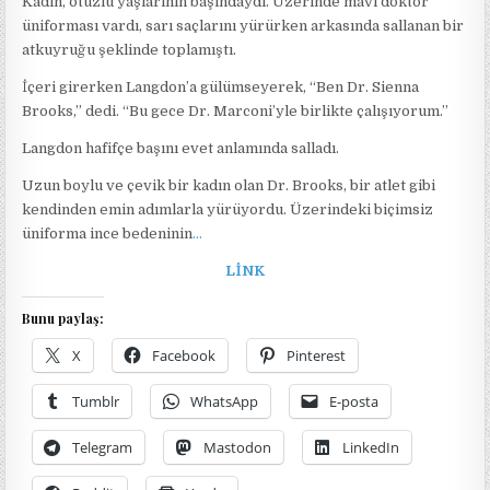
Kadın, otuzlu yaşlarının başındaydı. Üzerinde mavi doktor
üniforması vardı, sarı saçlarını yürürken arkasında sallanan bir
atkuyruğu şeklinde toplamıştı.
İçeri girerken Langdon’a gülümseyerek, “Ben Dr. Sienna
Brooks,” dedi. “Bu gece Dr. Marconi’yle birlikte çalışıyorum.”
Langdon hafifçe başını evet anlamında salladı.
Uzun boylu ve çevik bir kadın olan Dr. Brooks, bir atlet gibi
kendinden emin adımlarla yürüyordu. Üzerindeki biçimsiz
üniforma ince bedeninin
…
LİNK
Bunu paylaş:
X
Facebook
Pinterest
Tumblr
WhatsApp
E-posta
Telegram
Mastodon
LinkedIn