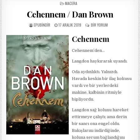
POSTED
MACERA
IN
Cehennem / Dan Brown
AUTHOR:
PUBLISHED
CEHENNEM
EPUBINDIR
17 ARALIK 2019
BIR YORUM
DATE:
/
DAN
Cehennem
BROWN
IÇIN
Cehennem’den…
Langdon haykırarak uyandı.
Oda aydınlıktı. Yalnızdı.
Havada keskin bir ilaç kokusu
vardı ve bir yerlerdeki
makine, kalbinin ritmiyle
bipliyordu.
Langdon sağ kolunu hareket
ettirmeye çalıştı; ama derin
bir sancı ona engel oldu.
Bakışlarını indirdiğinde,
koluna serum bağlandığını