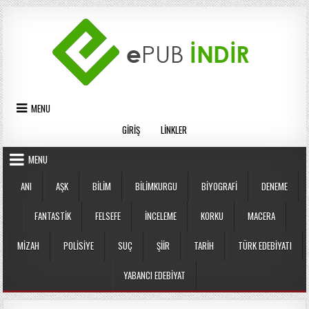
Skip
to
content
MENU
GIRIŞ
LINKLER
MENU
ANI
AŞK
BILIM
BILIMKURGU
BIYOGRAFI
DENEME
FANTASTIK
FELSEFE
İNCELEME
KORKU
MACERA
MIZAH
POLISIYE
SUÇ
ŞIIR
TARIH
TÜRK EDEBIYATI
YABANCI EDEBIYAT