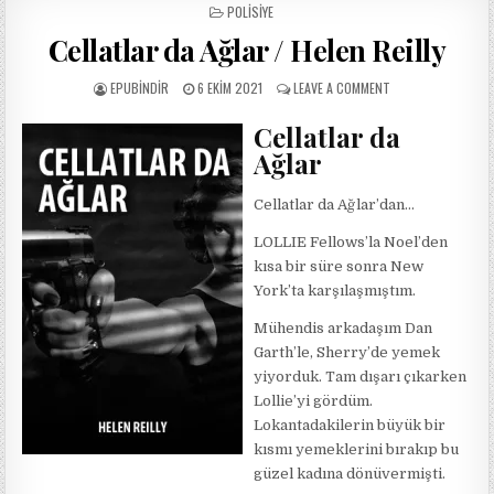
POSTED
POLISIYE
IN
Cellatlar da Ağlar / Helen Reilly
AUTHOR:
PUBLISHED
ON
EPUBINDIR
6 EKIM 2021
LEAVE A COMMENT
DATE:
CELLATLAR
DA
Cellatlar da
AĞLAR
Ağlar
/
HELEN
REILLY
Cellatlar da Ağlar’dan…
LOLLIE Fellows’la Noel’den
kısa bir süre sonra New
York’ta karşılaşmıştım.
Mühendis arkadaşım Dan
Garth’le, Sherry’de yemek
yiyorduk. Tam dışarı çıkarken
Lollie’yi gördüm.
Lokantadakilerin büyük bir
kısmı yemeklerini bırakıp bu
güzel kadına dönüvermişti.