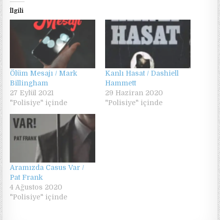
İlgili
Ölüm Mesajı / Mark
Kanlı Hasat / Dashiell
Billingham
Hammett
27 Eylül 2021
29 Haziran 2020
"Polisiye" içinde
"Polisiye" içinde
Aramızda Casus Var /
Pat Frank
4 Ağustos 2020
"Polisiye" içinde