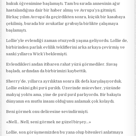
hukuk öğrenimine başlamıştı. Tam bu sırada annesinin ağır
hastalandığına dair bir haber almış ve Avrupa’ya gitmişti.
Birkaç yılım Avrupa’da geçirdikten sonra, küçük bir kasabaya
çekilmiş, burada bir avukatlar grubuyla birlikte çalışmaya
başlamıştı.
Lollie’yle evlendiği zaman otuzyedi yaşına geliyordu. Lollie de,
birbirinden parlak evlilik tekliflerini arka arkaya çevirmiş ve
sanki yıllarca Wick’i beklemişti.
Evlendikleri andan itibaren rahat yüzü görmediler. Savaş
başladı, ardından da birbirimizi kaybettik.
Sherry’de, yıllarca ayrılıktan sonra ilk defa karşılaşıyorduk.
Lollie eskisi gibi pırü pırıldı. Üzerinde mücevher, yüzünde
makyaj yoktu ama, yine de pırıl pırıl parlıyordu. Bir bakışta
dünyanın en mutlu insanı olduğunu anlamak çok kolaydı.
Beni görmek onu delicesine sevindirmişti.
«Nell… Nell, seni görmek ne güzel birşey…»
Lollie, son görüşmemizden bu yana olup bitenleri anlatmaya