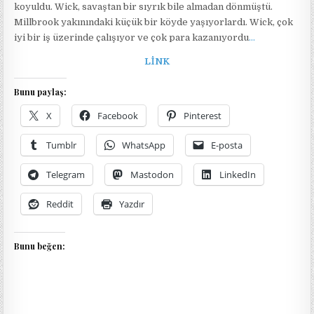
koyuldu. Wick, savaştan bir sıyrık bile almadan dönmüştü.
Millbrook yakınındaki küçük bir köyde yaşıyorlardı. Wick, çok
iyi bir iş üzerinde çalışıyor ve çok para kazanıyordu
…
LİNK
Bunu paylaş:
X
Facebook
Pinterest
Tumblr
WhatsApp
E-posta
Telegram
Mastodon
LinkedIn
Reddit
Yazdır
Bunu beğen: