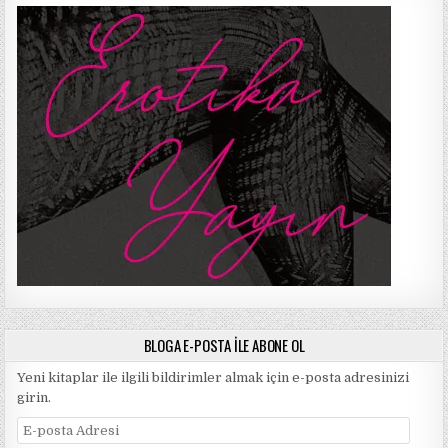
BLOGA E-POSTA ILE ABONE OL
Yeni kitaplar ile ilgili bildirimler almak için e-posta adresinizi
girin.
E-
posta