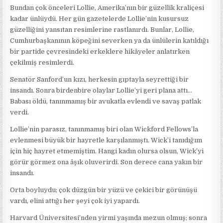
Bundan çok önceleri Lollie, Amerika’nın bir güzellik kraliçesi
kadar ünlüydü. Her gün gazetelerde Lollie’nin kusursuz
güzelliğini yansıtan resimlerine rastlanırdı. Bunlar, Lollie,
Cumhurbaşkanının köpeğini severken ya da ünlülerin katıldığı
bir partide çevresindeki erkeklere hikâyeler anlatırken
çekilmiş resimlerdi.
Senatör Sanford’un kızı, herkesin gıptayla seyrettiği bir
insandı. Sonra birdenbire olaylar Lollie’yi geri plana attı…
Babası öldü, tanınmamış bir avukatla evlendi ve savaş patlak
verdi.
Lollie’nin parasız, tanınmamış biri olan Wickford Fellows’la
evlenmesi büyük bir hayretle karşılanmıştı. Wick’i tanıdığım
için hiç hayret etmemiştim. Hangi kadın olursa olsun, Wick’yi
görür görmez ona âşık oluverirdi. Son derece cana yakın bir
insandı.
Orta boyluydu; çok düzgün bir yüzü ve çekici bir görünüşü
vardı, elini attığı her şeyi çok iyi yapardı.
Harvard Üniversitesi’nden yirmi yaşında mezun olmuş; sonra