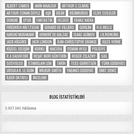
ALBERT CAMUS
AMIN MAALOUF
ARTHUR C.CLARKE
ARTHUR CONAN DOYLE
AŞK
BILIM
BILIMKURGU
CLIVE CUSSLER
DENEME
EPUB
FANTASTIK
FELSEFE
FRANZ KAFKA
FRIEDRICH NIETZSCHE
GERARD DE VILLIERS
GERILIM
H.G.WELLS
HARUKI MURAKAMI
HONORÉ DE BALZAC
ISAAC ASIMOV
J.K.ROWLING
JACK HIGGINS
JACK LONDON
JEAN-CHRISTOPHE GRANGE
JULES VERNE
KIŞISEL GELIŞIM
KORKU
MACERA
OSMAN AYSU
POLISIYE
R.A.SALVATORE
REŞAT NURI GÜNTEKIN
ROGER ZELAZNY
SAS
SOSYOLOJI
STANISLAW LEM
TARIH
TESS GERRITSEN
TÜRK EDEBIYATI
URSULA K. LE GUIN
WILBUR SMITH
YABANCI EDEBIYAT
ÜMIT DENIZ
İLBER ORTAYLI
İNCELEME
BLOG İSTATISTIKLERI
1.317.145 tıklama