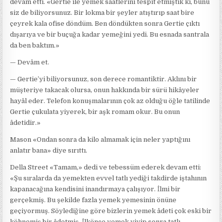
devam etti. «Gertie ile yemek saatlerini tespit etmiştik ki, bunu
siz de biliyorsunuz. Bir lokma bir şeyler atıştırıp saat bire
çeyrek kala ofise döndüm. Ben döndükten sonra Gertie çıktı
dışarıya ve bir buçuğa kadar yemeğini yedi. Bu esnada santrala
da ben baktım.»
— Devâm et.
— Gertie’yi biliyorsunuz, son derece romantiktir. Aklını bir
müşteriye takacak olursa, onun hakkında bir sürü hikâyeler
hayâl eder. Telefon konuşmalarının çok az olduğu öğle tatilinde
Gertie çukulata yiyerek, bir aşk romam okur. Bu onun
âdetidir.»
Mason «Ondan sonra da kilo almamak için neler yaptığını
anlatır bana» diye sırıttı.
Della Street «Tamam,» dedi ve tebessüm ederek devam etti:
«Şu sıralarda da yemekten evvel tatlı yediği takdirde iştahının
kapanacağına kendisini inandırmaya çalışıyor. İlmi bir
gerçekmiş. Bu şekilde fazla yemek yemesinin önüne
geçiyormuş. Söylediğine göre bizlerin yemek âdeti çok eski bir
köhnemiş bir âdetmiş. İlkönce yemek yiyip sonra tatlı