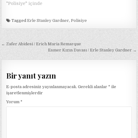
"Polisiye" içinde
Tagged
Erle Stanley Gardner
,
Polisiye
Yazı
← Zafer Abidesi / Erich Maria Remarque
gezinmesi
Esmer Kızın Davası / Erle Stanley Gardner →
Bir yanıt yazın
E-posta adresiniz yayınlanmayacak.
Gerekli alanlar
*
ile
işaretlenmişlerdir
Yorum
*