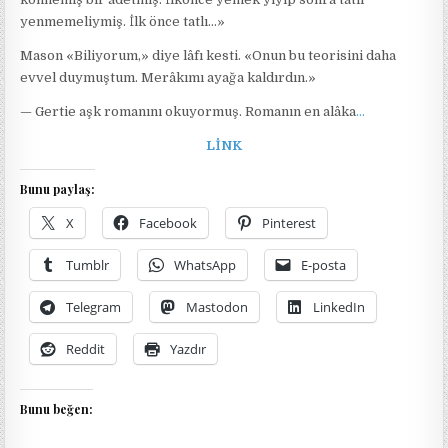
yenmemeliymiş. İlk önce tatlı…»
Mason «Biliyorum,» diye lâfı kesti. «Onun bu teorisini daha
evvel duymuştum. Merâkımı ayağa kaldırdın.»
— Gertie aşk romanını okuyormuş. Romanın en alâka
…
LİNK
Bunu paylaş:
X
Facebook
Pinterest
Tumblr
WhatsApp
E-posta
Telegram
Mastodon
LinkedIn
Reddit
Yazdır
Bunu beğen: