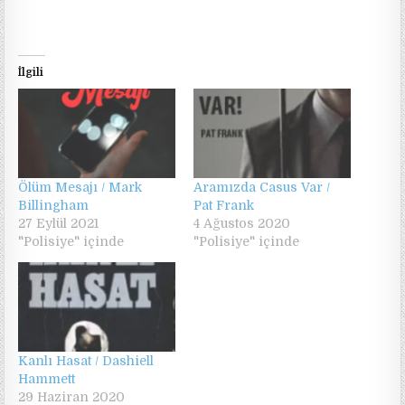
İlgili
Ölüm Mesajı / Mark
Aramızda Casus Var /
Billingham
Pat Frank
27 Eylül 2021
4 Ağustos 2020
"Polisiye" içinde
"Polisiye" içinde
Kanlı Hasat / Dashiell
Hammett
29 Haziran 2020