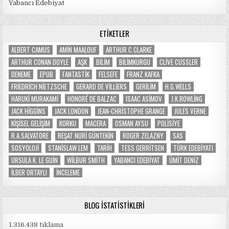
Yabancı Edebiyat
ETIKETLER
ALBERT CAMUS
AMIN MAALOUF
ARTHUR C.CLARKE
ARTHUR CONAN DOYLE
AŞK
BILIM
BILIMKURGU
CLIVE CUSSLER
DENEME
EPUB
FANTASTIK
FELSEFE
FRANZ KAFKA
FRIEDRICH NIETZSCHE
GERARD DE VILLIERS
GERILIM
H.G.WELLS
HARUKI MURAKAMI
HONORÉ DE BALZAC
ISAAC ASIMOV
J.K.ROWLING
JACK HIGGINS
JACK LONDON
JEAN-CHRISTOPHE GRANGE
JULES VERNE
KIŞISEL GELIŞIM
KORKU
MACERA
OSMAN AYSU
POLISIYE
R.A.SALVATORE
REŞAT NURI GÜNTEKIN
ROGER ZELAZNY
SAS
SOSYOLOJI
STANISLAW LEM
TARIH
TESS GERRITSEN
TÜRK EDEBIYATI
URSULA K. LE GUIN
WILBUR SMITH
YABANCI EDEBIYAT
ÜMIT DENIZ
İLBER ORTAYLI
İNCELEME
BLOG İSTATISTIKLERI
1.316.438 tıklama