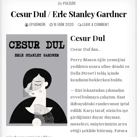
POSTED
POLISIYE
IN
Cesur Dul / Erle Stanley Gardner
AUTHOR:
PUBLISHED
ON
EPUBINDIR
16 EKIM 2020
LEAVE A COMMENT
DATE:
CESUR
DUL
Cesur Dul
/
ERLE
Cesur Dul’dan…
STANLEY
GARDNER
Perry Mason öğle yemeğini
yedikten sonra ofise döndü ve
Della Street’i telâş içinde
kendisini beklerken buldu.
— Sizi lokantadan çıkmadan
evvel bulmaya çalıştım. Saat
ikibuçuktaki randevunuz iptal
edildi. Karşı taraf, sizin bu işe
girdiğinizi duyar duymaz,
meseleyi, müşterimizin arzu
ettiği şekilde bitirmiş. Fatura