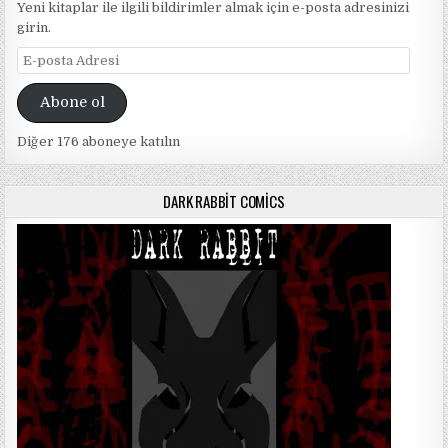
Yeni kitaplar ile ilgili bildirimler almak için e-posta adresinizi
girin.
E-
posta
Adresi
Abone ol
Diğer 176 aboneye katılın
DARK RABBIT COMICS