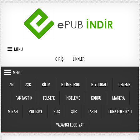
Skip
to
content
MENU
GIRIŞ
LINKLER
MENU
ANI
AŞK
BILIM
BILIMKURGU
BIYOGRAFI
DENEME
FANTASTIK
FELSEFE
İNCELEME
KORKU
MACERA
MIZAH
POLISIYE
SUÇ
ŞIIR
TARIH
TÜRK EDEBIYATI
YABANCI EDEBIYAT