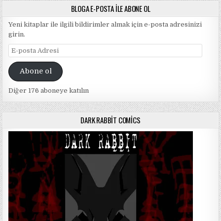
BLOGA E-POSTA ILE ABONE OL
Yeni kitaplar ile ilgili bildirimler almak için e-posta adresinizi
girin.
E-
posta
Adresi
Abone ol
Diğer 176 aboneye katılın
DARK RABBIT COMICS