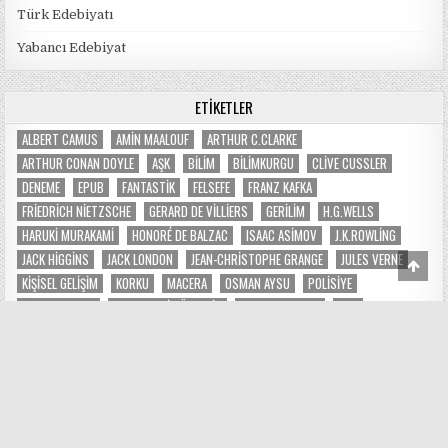
Türk Edebiyatı
Yabancı Edebiyat
ETIKETLER
ALBERT CAMUS
AMIN MAALOUF
ARTHUR C.CLARKE
ARTHUR CONAN DOYLE
AŞK
BILIM
BILIMKURGU
CLIVE CUSSLER
DENEME
EPUB
FANTASTIK
FELSEFE
FRANZ KAFKA
FRIEDRICH NIETZSCHE
GERARD DE VILLIERS
GERILIM
H.G.WELLS
HARUKI MURAKAMI
HONORÉ DE BALZAC
ISAAC ASIMOV
J.K.ROWLING
JACK HIGGINS
JACK LONDON
JEAN-CHRISTOPHE GRANGE
JULES VERNE
Scro
to
KIŞISEL GELIŞIM
KORKU
MACERA
OSMAN AYSU
POLISIYE
Top
R.A.SALVATORE
REŞAT NURI GÜNTEKIN
ROGER ZELAZNY
SAS
SOSYOLOJI
STANISLAW LEM
TARIH
TESS GERRITSEN
TÜRK EDEBIYATI
URSULA K. LE GUIN
WILBUR SMITH
YABANCI EDEBIYAT
ÜMIT DENIZ
İLBER ORTAYLI
İNCELEME
BLOG İSTATISTIKLERI