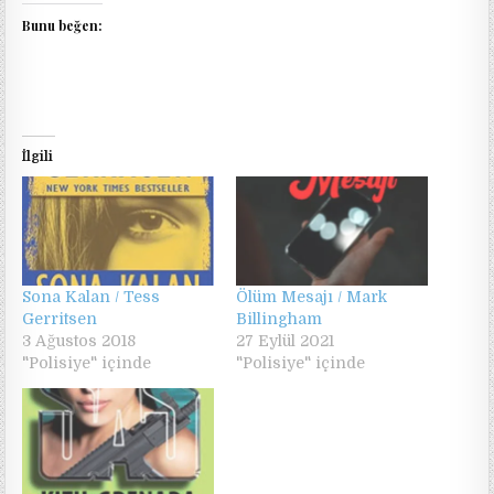
Bunu beğen:
İlgili
Sona Kalan / Tess
Ölüm Mesajı / Mark
Gerritsen
Billingham
3 Ağustos 2018
27 Eylül 2021
"Polisiye" içinde
"Polisiye" içinde