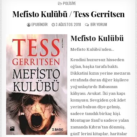
POSTED
POLISIYE
IN
Mefisto Kulübü / Tess Gerritsen
AUTHOR:
PUBLISHED
MEFISTO
EPUBINDIR
3 AĞUSTOS 2018
BIR YORUM
DATE:
KULÜBÜ
/
Mefisto Kulübü
TESS
GERRITSEN
Mefisto Kulübü’nden…
IÇIN
Kendini huzursuz hisseden
oğlan, başka tarafa baktı.
Dikkatini kızın yerine mezarın
etrafında duran diğer kişilere
yoğunlaştırdı: Babasının
kâhyası. Avukat. İki yan kapı
komşusu. Sevgiden çok âdet
yerini bulsun diye gelmiş,
sadece tanıdık birkaç kişi.
Montague Saul’u sadece yalan
zamanda Kıbrıs’tan dönmüş,
günT lerini kitaplar, haritalar