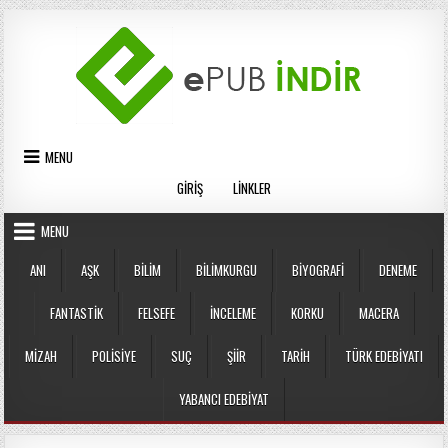
Skip
to
content
MENU
GIRIŞ
LINKLER
MENU
ANI
AŞK
BILIM
BILIMKURGU
BIYOGRAFI
DENEME
FANTASTIK
FELSEFE
İNCELEME
KORKU
MACERA
MIZAH
POLISIYE
SUÇ
ŞIIR
TARIH
TÜRK EDEBIYATI
YABANCI EDEBIYAT