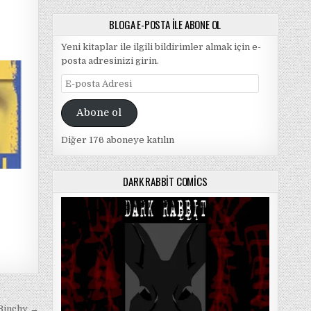
BLOGA E-POSTA ILE ABONE OL
Yeni kitaplar ile ilgili bildirimler almak için e-
posta adresinizi girin.
E-
posta
Adresi
Abone ol
Diğer 176 aboneye katılın
DARK RABBIT COMICS
 Binchy →