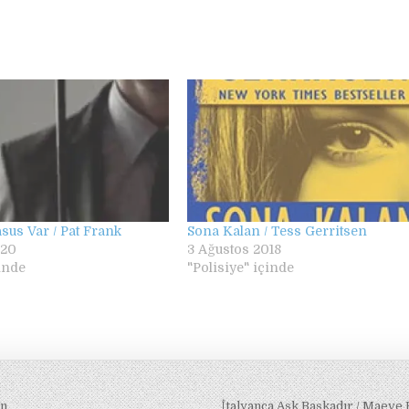
us Var / Pat Frank
Sona Kalan / Tess Gerritsen
020
3 Ağustos 2018
çinde
"Polisiye" içinde
an
İtalyanca Aşk Başkadır / Maeve