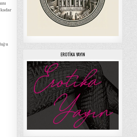
ını
 kadar
rluğu
EROTIKA YAYIN