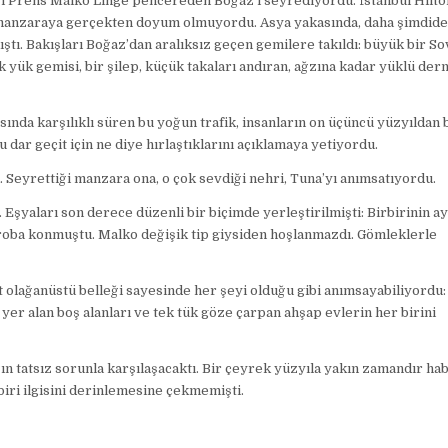
ri Prens Malko Linge pencereden Boğaz’ı seyrediyordu. İstanbul Hilto
DE
VILLIERS
manzaraya gerçekten doyum olmuyordu. Asya yakasında, daha şimdide
ştı. Bakışları Boğaz’dan aralıksız geçen gemilere takıldı: büyük bir S
k yük gemisi, bir şilep, küçük takaları andıran, ağzına kadar yüklü de
ında karşılıklı süren bu yoğun trafik, insanların on üçüncü yüzyıldan 
u dar geçit için ne diye hırlaştıklarını açıklamaya yetiyordu.
. Seyrettiği manzara ona, o çok sevdiği nehri, Tuna’yı anımsatıyordu.
. Eşyaları son derece düzenli bir biçimde yerleştirilmişti: Birbirinin ay
ıroba konmuştu. Malko değişik tip giysiden hoşlanmazdı. Gömleklerle
 olağanüstü belleği sayesinde her şeyi olduğu gibi anımsayabiliyordu:
er alan boş alanları ve tek tük göze çarpan ahşap evlerin her birini
ğın tatsız sorunla karşılaşacaktı. Bir çeyrek yüzyıla yakın zamandır ha
biri ilgisini derinlemesine çekmemişti.