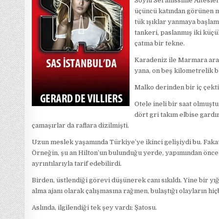
Soylu Serânissime Altesle
üçüncü katından görünen 
tük ışıklar yanmaya başlamı
tankeri, paslanmış iki küçü
çatma bir tekne.
Karadeniz ile Marmara aras
yana, on beş kilometrelik b
Malko derinden bir iç çekti
Otele ineli bir saat olmuştu
dört gri takım elbise gard
çamaşırlar da raflara dizilmişti.
Uzun meslek yaşamında Türkiye’ye ikinci gelişiydi bu. Fakat
Örneğin, şu an Hilton’un bulunduğu yerde, yapımından önce y
ayrıntılarıyla tarif edebilirdi.
Birden, üstlendiği görevi düşünerek canı sıkıldı. Yine bir yı
alma ajanı olarak çalışmasına rağmen, bulaştığı olayların hiç
Aslında, ilgilendiği tek şey vardı: Şatosu.