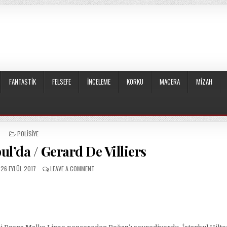
FANTASTIK
FELSEFE
İNCELEME
KORKU
MACERA
MIZAH
POSTED
POLISIYE
IN
ul’da / Gerard De Villiers
PUBLISHED
ON
26 EYLÜL 2017
LEAVE A COMMENT
DATE:
SAS
/
a
SAS
İSTANBUL’DA
/
GERARD