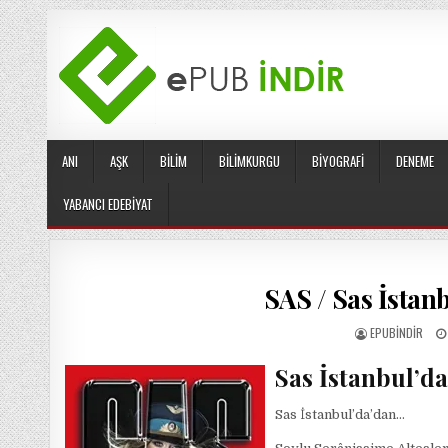
Skip
to
content
ANI
AŞK
BILIM
BILIMKURGU
BIYOGRAFI
DENEME
YABANCI EDEBIYAT
SAS / Sas İstanb
AUTHOR:
EPUBINDIR
Sas İstanbul’d
Sas İstanbul’da’dan…