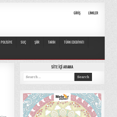
GIRIŞ
LINKLER
POLISIYE
SUÇ
ŞIIR
TARIH
TÜRK EDEBIYATI
SITE İÇI ARAMA
Search
for: