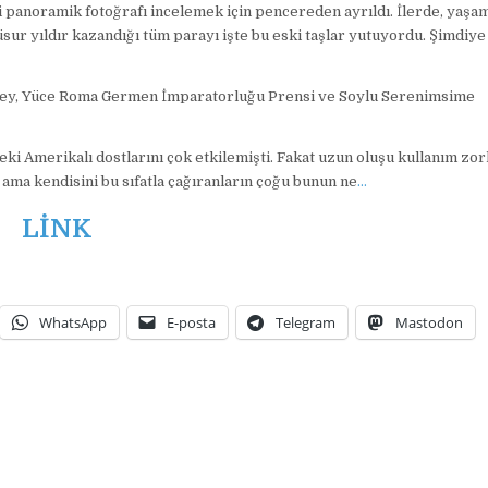
 panoramik fotoğrafı incelemek için pencereden ayrıldı. İlerde, yaşam
üsur yıldır kazandığı tüm parayı işte bu eski taşlar yutuyordu. Şimdiye
 şey, Yüce Roma Germen İmparatorluğu Prensi ve Soylu Serenimsime
eki Amerikalı dostlarını çok etkilemişti. Fakat uzun oluşu kullanım zo
 ama kendisini bu sıfatla çağıranların çoğu bunun ne
…
LİNK
WhatsApp
E-posta
Telegram
Mastodon