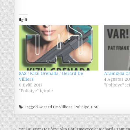
İlgili
SAS / Kızıl Grenada / Gerard De
Aramızda Cas
Villiers
4 Ağustos 2
9 Eylül 2017
"Polisiye" i
"Polisiye" içinde
Tagged
Gerard De Villiers
,
Polisiye
,
SAS
Yazı
← Yani Rüzgar Her Şeyi Alıp Götürmeyecek / Richard Brautig