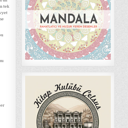
n’un
n tek
ovyet
rme
bu
nı
ber