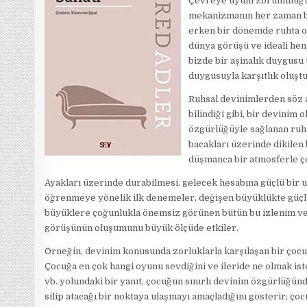
Çevreye uyum zorunluluğun
mekanizmanın her zaman bir
erken bir dönemde ruhta ol
dünya görüşü ve ideali hen
bizde bir aşinalık duygusu
duygusuyla karşıtlık oluşt
Ruhsal devinimlerden söz aç
bilindiği gibi, bir devinim
özgürlüğüyle sağlanan ruh
bacakları üzerinde dikilen 
düşmanca bir atmosferle ç
Ayakları üzerinde durabilmesi, gelecek hesabına güçlü bir u
öğrenmeye yönelik ilk denemeler, değişen büyüklükte güçlük
büyüklere çoğunlukla önemsiz görünen bütün bu izlenim ve 
görüşünün oluşumunu büyük ölçüde etkiler.
Örneğin, devinim konusunda zorluklarla karşılaşan bir çocuk
Çocuğa en çok hangi oyunu sevdiğini ve ileride ne olmak istedi
vb. yolundaki bir yanıt, çocuğun sınırlı devinim özgürlüğün
silip atacağı bir noktaya ulaşmayı amaçladığını gösterir; çoc