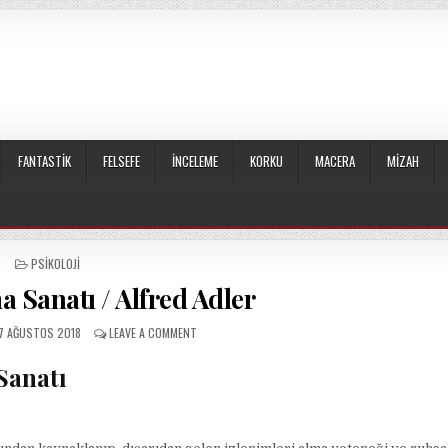
FANTASTIK
FELSEFE
İNCELEME
KORKU
MACERA
MIZAH
POSTED
PSIKOLOJI
IN
a Sanatı / Alfred Adler
UBLISHED
ON
7 AĞUSTOS 2018
LEAVE A COMMENT
ATE:
İNSANI
TANIMA
Sanatı
SANATI
/
…
ALFRED
ADLER