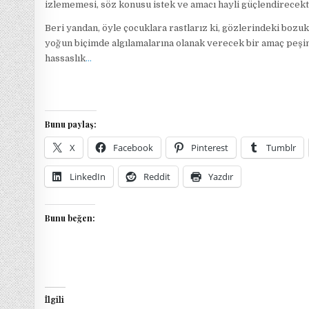
izlememesi, söz konusu istek ve amacı hayli güçlendirecekt
Beri yandan, öyle çocuklara rastlarız ki, gözlerindeki bozu
yoğun biçimde algılamalarına olanak verecek bir amaç peşinde
hassaslık
…
Bunu paylaş:
X
Facebook
Pinterest
Tumblr
LinkedIn
Reddit
Yazdır
Bunu beğen:
İlgili