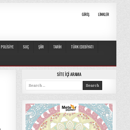
GIRIŞ
LINKLER
POLISIYE
SUÇ
ŞIIR
TARIH
TÜRK EDEBIYATI
SITE İÇI ARAMA
Search
for: