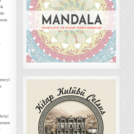
l
ok
mde
onun
,
m
ümeyi
z
letçi
gusunu
r