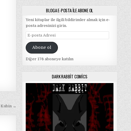
BLOGA E-POSTA ILE ABONE OL
Yeni kitaplar ile ilgili bildirimler almak için e-
posta adresinizi girin.
E-
posta
Adresi
Abone ol
Diğer 176 aboneye katılın
DARK RABBIT COMICS
d Kubin →