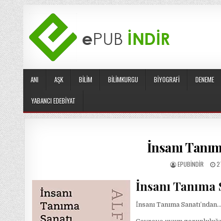
Skip
to
content
ANI
AŞK
BILIM
BILIMKURGU
BIYOGRAFI
DENEME
YABANCI EDEBIYAT
İnsanı Tanım
AUTHOR:
P
EPUBINDIR
2
D
İnsanı Tanıma 
İnsanı Tanıma Sanatı’ndan