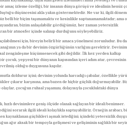
dan kaynaklanıp, dışarıdan gelen izlenimleri alma yeteneği ve ruhsa
 amaç izleme özelliği, bir insanın dünya görüşü ve idealinin henüz ç
uştuğu düşüncesini akla yakın göstermektedir. Ne var ki, ilgili döne
üz belli bir biçim taşımamakta ve kesinlikle saptanamamaktadır; ama 
 uyandıran, bizim anlaşılabilir gördüğümüz, her zaman yetersizlik
uran bir atmosfer içinde salınıp durduğunu söyleyebiliriz.
ılabilmesi için, bireyin belirli bir amaca yönelmesi zorunludur. Bu da
 olanağının ya da bir devinim özgürlüğünün varlığını gerektirir. Devini
sal zenginleşme küçümsenecek gibi değildir. İlk kez yerden kalkıp
bir çocuk, yepyeni bir dünyanın kapısından içeri adım atar, çevresinin
evrilmiş olduğu duygusuna kapılır.
mutla doldurur içini; devinim yolunda harcadığı çabalar, özellikle yür
ler çıkarır karşısına, ama bazen de hiçbir güçlük doğurmayabilir. Bi
olaylar, çocuğun ruhsal yaşamını, dolayısıyla çocukluktaki dünya
, hızlı devinimlere geniş ölçüde olanak sağlayan bir ideali benimser.
ğini sorarak ilgili ideali kolaylıkla saptayabiliriz. Örneğin arabacı, bi
den kaynaklanan güçlükleri aşmak istediğini; içindeki yetersizlik duy
uğun ağır aksak bir tempoyla gelişmesi ve gelişiminin sağlıklı bir seyi