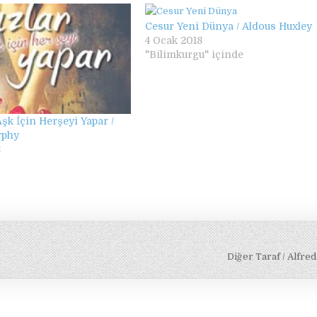
Cesur Yeni Dünya / Aldous Huxley
4 Ocak 2018
"Bilimkurgu" içinde
Aşk İçin Herşeyi Yapar /
rphy
8
Diğer Taraf / Alfre