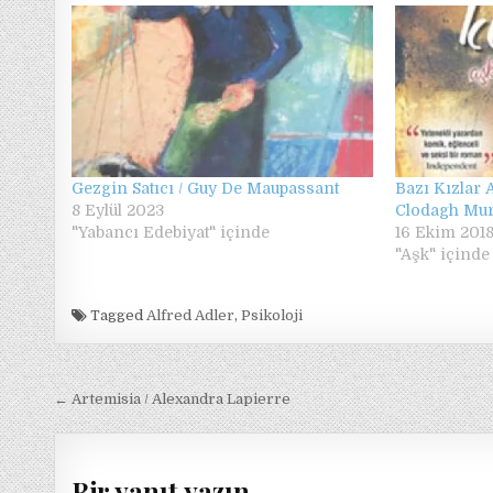
Gezgin Satıcı / Guy De Maupassant
Bazı Kızlar 
8 Eylül 2023
Clodagh Mu
"Yabancı Edebiyat" içinde
16 Ekim 201
"Aşk" içinde
Tagged
Alfred Adler
,
Psikoloji
Yazı
← Artemisia / Alexandra Lapierre
gezinmesi
Bir yanıt yazın