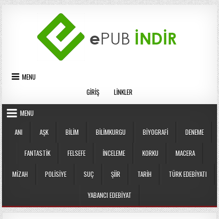
Skip
to
content
MENU
GIRIŞ
LINKLER
MENU
ANI
AŞK
BILIM
BILIMKURGU
BIYOGRAFI
DENEME
FANTASTIK
FELSEFE
İNCELEME
KORKU
MACERA
MIZAH
POLISIYE
SUÇ
ŞIIR
TARIH
TÜRK EDEBIYATI
YABANCI EDEBIYAT