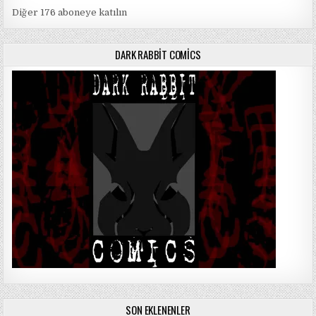
Diğer 176 aboneye katılın
DARK RABBIT COMICS
SON EKLENENLER