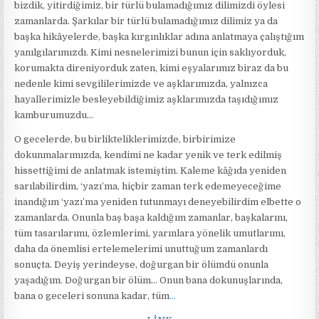
bizdik, yitirdiğimiz, bir türlü bulamadığımız dilimizdi öylesi
zamanlarda. Şarkılar bir türlü bulamadığımız dilimiz ya da
başka hikâyelerde, başka kırgınlıklar adına anlatmaya çalıştığım
yanılgılarımızdı. Kimi nesnelerimizi bunun için saklıyorduk,
korumakta direniyorduk zaten, kimi eşyalarımız biraz da bu
nedenle kimi sevgililerimizde ve aşklarımızda, yalnızca
hayallerimizle besleyebildiğimiz aşklarımızda taşıdığımız
kamburumuzdu…
O gecelerde, bu birlikteliklerimizde, birbirimize
dokunmalarımızda, kendimi ne kadar yenik ve terk edilmiş
hissettiğimi de anlatmak istemiştim. Kaleme kâğıda yeniden
sarılabilirdim, ‘yazı’ma, hiçbir zaman terk edemeyeceğime
inandığım ‘yazı’ma yeniden tutunmayı deneyebilirdim elbette o
zamanlarda. Onunla baş başa kaldığım zamanlar, başkalarını,
tüm tasarılarımı, özlemlerimi, yarınlara yönelik umutlarımı,
daha da önemlisi ertelemelerimi unuttuğum zamanlardı
sonuçta. Deyiş yerindeyse, doğurgan bir ölümdü onunla
yaşadığım. Doğurgan bir ölüm… Onun bana dokunuşlarında,
bana o geceleri sonuna kadar, tüm
…