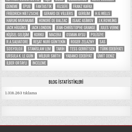
DENEME
EPUB
FANTASTIK
FELSEFE
FRANZ KAFKA
FRIEDRICH NIETZSCHE
GERARD DE VILLIERS
GERILIM
H.G.WELLS
HARUKI MURAKAMI
HONORÉ DE BALZAC
ISAAC ASIMOV
J.K.ROWLING
JACK HIGGINS
JACK LONDON
JEAN-CHRISTOPHE GRANGE
JULES VERNE
KIŞISEL GELIŞIM
KORKU
MACERA
OSMAN AYSU
POLISIYE
R.A.SALVATORE
REŞAT NURI GÜNTEKIN
ROGER ZELAZNY
SAS
SOSYOLOJI
STANISLAW LEM
TARIH
TESS GERRITSEN
TÜRK EDEBIYATI
URSULA K. LE GUIN
WILBUR SMITH
YABANCI EDEBIYAT
ÜMIT DENIZ
İLBER ORTAYLI
İNCELEME
BLOG İSTATISTIKLERI
1.316.263 tıklama