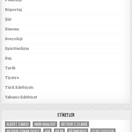
Röportaj
Şiir
Sinema
Sosyoloji
Spiritüelizm
Suç
Tarih
Tiyatro
Türk Edebiyatı
Yabancı Edebiyat
ETIKETLER
ALBERT CAMUS
AMIN MAALOUF
ARTHUR C.CLARKE
ARTHUR CONAN DOYLE
AŞK
BILIM
BILIMKURGU
CLIVE CUSSLER