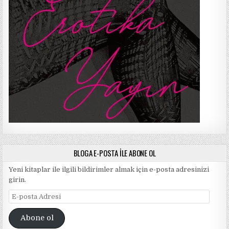
BLOGA E-POSTA ILE ABONE OL
Yeni kitaplar ile ilgili bildirimler almak için e-posta adresinizi
girin.
E-
posta
Adresi
Abone ol