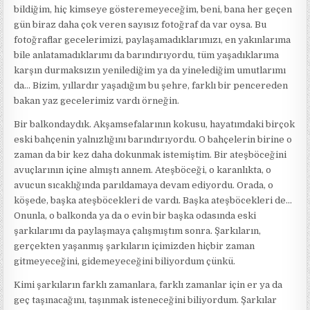
bildiğim, hiç kimseye gösteremeyeceğim, beni, bana her geçen
gün biraz daha çok veren sayısız fotoğraf da var oysa. Bu
fotoğraflar gecelerimizi, paylaşamadıklarımızı, en yakınlarıma
bile anlatamadıklarımı da barındırıyordu, tüm yaşadıklarıma
karşın durmaksızın yenilediğim ya da yinelediğim umutlarımı
da… Bizim, yıllardır yaşadığım bu şehre, farklı bir pencereden
bakan yaz gecelerimiz vardı örneğin.
Bir balkondaydık. Akşamsefalarının kokusu, hayatımdaki birçok
eski bahçenin yalnızlığını barındırıyordu. O bahçelerin birine o
zaman da bir kez daha dokunmak istemiştim. Bir ateşböceğini
avuçlarının içine almıştı annem. Ateşböceği, o karanlıkta, o
avucun sıcaklığında parıldamaya devam ediyordu. Orada, o
köşede, başka ateşböcekleri de vardı. Başka ateşböcekleri de…
Onunla, o balkonda ya da o evin bir başka odasında eski
şarkılarımı da paylaşmaya çalışmıştım sonra. Şarkıların,
gerçekten yaşanmış şarkıların içimizden hiçbir zaman
gitmeyeceğini, gidemeyeceğini biliyordum çünkü.
Kimi şarkıların farklı zamanlara, farklı zamanlar için er ya da
geç taşınacağını, taşınmak isteneceğini biliyordum. Şarkılar