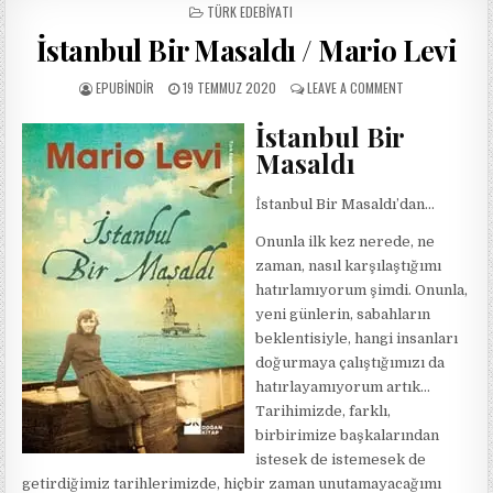
POSTED
TÜRK EDEBIYATI
IN
İstanbul Bir Masaldı / Mario Levi
AUTHOR:
PUBLISHED
ON
EPUBINDIR
19 TEMMUZ 2020
LEAVE A COMMENT
DATE:
İSTANBUL
BIR
İstanbul Bir
MASALDI
Masaldı
/
MARIO
LEVI
İstanbul Bir Masaldı’dan…
Onunla ilk kez nerede, ne
zaman, nasıl karşılaştığımı
hatırlamıyorum şimdi. Onunla,
yeni günlerin, sabahların
beklentisiyle, hangi insanları
doğurmaya çalıştığımızı da
hatırlayamıyorum artık…
Tarihimizde, farklı,
birbirimize başkalarından
istesek de istemesek de
getirdiğimiz tarihlerimizde, hiçbir zaman unutamayacağımı