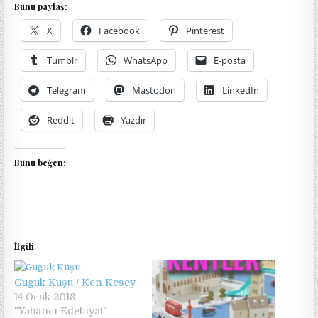
Bunu paylaş:
X
Facebook
Pinterest
Tumblr
WhatsApp
E-posta
Telegram
Mastodon
LinkedIn
Reddit
Yazdır
Bunu beğen:
İlgili
Guguk Kuşu / Ken Kesey
14 Ocak 2018
"Yabancı Edebiyat"