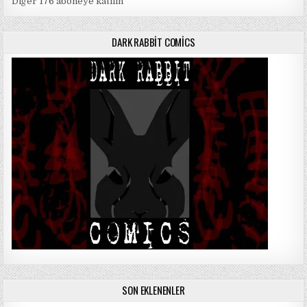
Diğer 176 aboneye katılın
DARK RABBIT COMICS
SON EKLENENLER