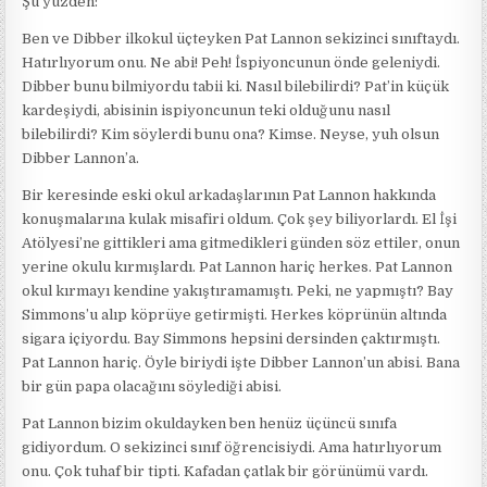
Şu yüzden:
Ben ve Dibber ilkokul üçteyken Pat Lannon sekizinci sınıftaydı.
Hatırlıyorum onu. Ne abi! Peh! İspiyoncunun önde geleniydi.
Dibber bunu bilmiyordu tabii ki. Nasıl bilebilirdi? Pat’in küçük
kardeşiydi, abisinin ispiyoncunun teki olduğunu nasıl
bilebilirdi? Kim söylerdi bunu ona? Kimse. Neyse, yuh olsun
Dibber Lannon’a.
Bir keresinde eski okul arkadaşlarının Pat Lannon hakkında
konuşmalarına kulak misafiri oldum. Çok şey biliyorlardı. El İşi
Atölyesi’ne gittikleri ama gitmedikleri günden söz ettiler, onun
yerine okulu kırmışlardı. Pat Lannon hariç herkes. Pat Lannon
okul kırmayı kendine yakıştıramamıştı. Peki, ne yapmıştı? Bay
Simmons’u alıp köprüye getirmişti. Herkes köprünün altında
sigara içiyordu. Bay Simmons hepsini dersinden çaktırmıştı.
Pat Lannon hariç. Öyle biriydi işte Dibber Lannon’un abisi. Bana
bir gün papa olacağını söylediği abisi.
Pat Lannon bizim okuldayken ben henüz üçüncü sınıfa
gidiyordum. O sekizinci sınıf öğrencisiydi. Ama hatırlıyorum
onu. Çok tuhaf bir tipti. Kafadan çatlak bir görünümü vardı.