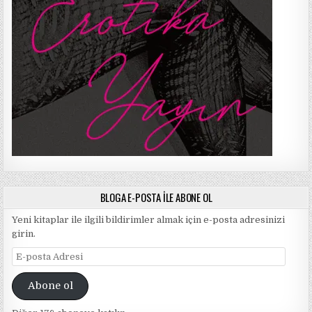
BLOGA E-POSTA ILE ABONE OL
Yeni kitaplar ile ilgili bildirimler almak için e-posta adresinizi
girin.
E-
posta
Adresi
Abone ol