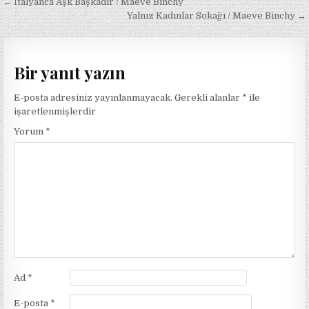
Yazı
← İtalyanca Aşk Başkadır / Maeve Binchy
gezinmesi
Yalnız Kadınlar Sokağı / Maeve Binchy →
Bir yanıt yazın
E-posta adresiniz yayınlanmayacak.
Gerekli alanlar
*
ile
işaretlenmişlerdir
Yorum
*
Ad
*
E-posta
*