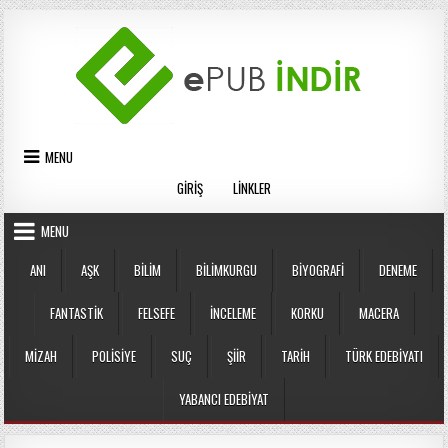
Skip
to
content
MENU
GIRIŞ
LINKLER
MENU
ANI
AŞK
BILIM
BILIMKURGU
BIYOGRAFI
DENEME
FANTASTIK
FELSEFE
İNCELEME
KORKU
MACERA
MIZAH
POLISIYE
SUÇ
ŞIIR
TARIH
TÜRK EDEBIYATI
YABANCI EDEBIYAT