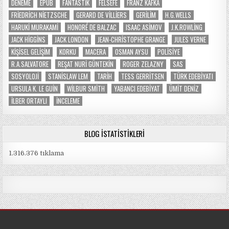
DENEME
EPUB
FANTASTIK
FELSEFE
FRANZ KAFKA
FRIEDRICH NIETZSCHE
GERARD DE VILLIERS
GERILIM
H.G.WELLS
HARUKI MURAKAMI
HONORÉ DE BALZAC
ISAAC ASIMOV
J.K.ROWLING
JACK HIGGINS
JACK LONDON
JEAN-CHRISTOPHE GRANGE
JULES VERNE
KIŞISEL GELIŞIM
KORKU
MACERA
OSMAN AYSU
POLISIYE
R.A.SALVATORE
REŞAT NURI GÜNTEKIN
ROGER ZELAZNY
SAS
SOSYOLOJI
STANISLAW LEM
TARIH
TESS GERRITSEN
TÜRK EDEBIYATI
URSULA K. LE GUIN
WILBUR SMITH
YABANCI EDEBIYAT
ÜMIT DENIZ
İLBER ORTAYLI
İNCELEME
BLOG İSTATISTIKLERI
1.316.376 tıklama