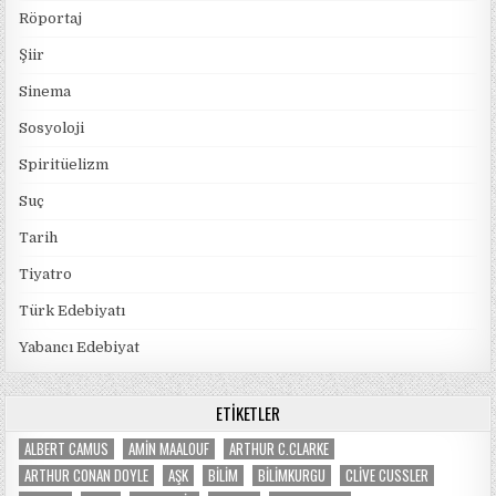
Röportaj
Şiir
Sinema
Sosyoloji
Spiritüelizm
Suç
Tarih
Tiyatro
Türk Edebiyatı
Yabancı Edebiyat
ETIKETLER
ALBERT CAMUS
AMIN MAALOUF
ARTHUR C.CLARKE
ARTHUR CONAN DOYLE
AŞK
BILIM
BILIMKURGU
CLIVE CUSSLER