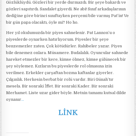
Gözlüklüydü. Gözleri bir yerde durmazdı. Bir şeye bakardı ve
gözleri sapıtırdı. Sandalet giyerdi. Ne abi! Sınıf arkadaşlarının
dediğine göre birinci sınıftayken perçemi bile varmış Pat’in! Ve
bir gün papa olacaktı, öyle mi? Ho ho.
Her yıl okulumuzda bir piyes sahnelenir. Pat Lannon’u o
piyeslerde oynarken hatırlıyorum. Piyesler bir şeye
benzemezler zaten. Çok kötüdürler. Rahibeler yazar. Piyes
bile denemez onlara. Müsamere. Budalalık. Oyuncular sahnede
hareket etmezler bir kere, kimse ölmez, kimse gülünecek bir
şey söylemez. Kızların bu piyeslerde rol olmasına izin
verilmez. Erkekler çarşaftan bozma kaftanlar giyerler.
Çılgınlık. Herkesin berbat bir rolü vardır. Biri Günah’tır
mesela. Bir sonraki İffet. Bir sonraki Kader. Bir sonraki
Merhamet. Liste uzar gider böyle. Metnin tamamı kutsal dilde
oynanır
…
LİNK