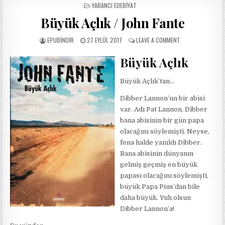
POSTED
YABANCI EDEBIYAT
IN
Büyük Açlık / John Fante
AUTHOR:
PUBLISHED
ON
EPUBINDIR
27 EYLÜL 2017
LEAVE A COMMENT
DATE:
BÜYÜK
AÇLIK
Büyük Açlık
/
JOHN
Büyük Açlık’tan…
FANTE
Dibber Lannon’un bir abisi
var. Adı Pat Lannon. Dibber
bana abisinin bir gün papa
olacağını söylemişti. Neyse,
fena halde yanıldı Dibber.
Bana abisinin dünyanın
gelmiş geçmiş en büyük
papası olacağını söylemişti,
büyük Papa Pius’dan bile
daha büyük. Yuh olsun
Dibber Lannon’a!