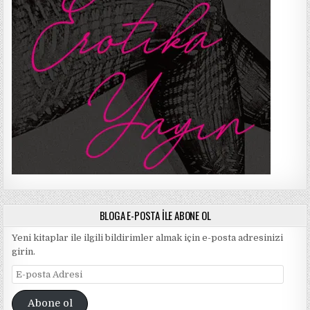
BLOGA E-POSTA ILE ABONE OL
Yeni kitaplar ile ilgili bildirimler almak için e-posta adresinizi
girin.
E-
posta
Adresi
Abone ol