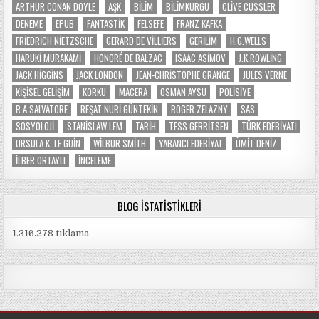
ARTHUR CONAN DOYLE
AŞK
BILIM
BILIMKURGU
CLIVE CUSSLER
DENEME
EPUB
FANTASTIK
FELSEFE
FRANZ KAFKA
FRIEDRICH NIETZSCHE
GERARD DE VILLIERS
GERILIM
H.G.WELLS
HARUKI MURAKAMI
HONORÉ DE BALZAC
ISAAC ASIMOV
J.K.ROWLING
JACK HIGGINS
JACK LONDON
JEAN-CHRISTOPHE GRANGE
JULES VERNE
KIŞISEL GELIŞIM
KORKU
MACERA
OSMAN AYSU
POLISIYE
R.A.SALVATORE
REŞAT NURI GÜNTEKIN
ROGER ZELAZNY
SAS
SOSYOLOJI
STANISLAW LEM
TARIH
TESS GERRITSEN
TÜRK EDEBIYATI
URSULA K. LE GUIN
WILBUR SMITH
YABANCI EDEBIYAT
ÜMIT DENIZ
İLBER ORTAYLI
İNCELEME
BLOG İSTATISTIKLERI
1.316.278 tıklama