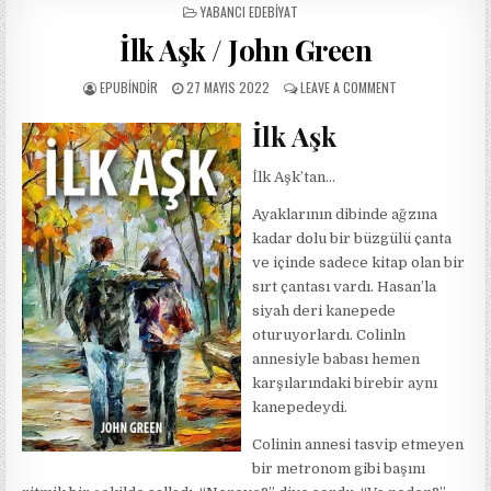
POSTED
YABANCI EDEBIYAT
IN
İlk Aşk / John Green
AUTHOR:
PUBLISHED
ON
EPUBINDIR
27 MAYIS 2022
LEAVE A COMMENT
DATE:
İLK
AŞK
İlk Aşk
/
JOHN
İlk Aşk’tan…
GREEN
Ayaklarının dibinde ağzına
kadar dolu bir büzgülü çanta
ve içinde sadece kitap olan bir
sırt çantası vardı. Hasan’la
siyah deri kanepede
oturuyorlardı. Colinln
annesiyle babası hemen
karşılarındaki birebir aynı
kanepedeydi.
Colinin annesi tasvip etmeyen
bir metronom gibi başını