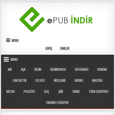
Skip
to
content
MENU
GIRIŞ
LINKLER
MENU
ANI
AŞK
BILIM
BILIMKURGU
BIYOGRAFI
DENEME
FANTASTIK
FELSEFE
İNCELEME
KORKU
MACERA
MIZAH
POLISIYE
SUÇ
ŞIIR
TARIH
TÜRK EDEBIYATI
YABANCI EDEBIYAT