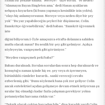
ritmik bir şekilde salladı. “Nereye?” diye sordu. “Ve neden?”
“Alınmayın Bayan Singleton ama,” dedi Hasan ayaklarım
sehpaya koyarken (ki bunu yapmaya kesinlikle izin yoktu),
“olayı hiç anlamıyorsunuz. Nereye veya neden diye bir şey
yok” “Bu yaz yapabileceğin şeyleri bir düşünsene, Colin.
Sanskritçe öğrenebilirsin,” dedi babası. “Sanskrit öğrenmek
iste
diğini biliyorum.5 Öyle amaçsızca etrafta dolanınca sahiden
mutlu olacak mısın? Bu senlik bir şey gibi gelmiyor. Açıkça
söyleyeyim, vazgeçmek gibi görünüyor.”
“Neyden vazgeçmek peki baba?”
Babası duraksadı. Sorulan sorulardan sonra hep duraksardı ve
konuştuğu zaman içinde hiç ee, şey veya ıtı içermeyen,
bütünlüklü cümleler kurardı… sanki vereceği cevabı
ezberlemiş gibi. “Bunu söylemek bana çok zor geliyor Colin
ancak entelektüel açıdan gelişmeye devam etmek istiyorsan şu
sıralar hiç olmadığı kadar fazla çalışman gerekiyor yoksa
potansiyelini harcama riskin var.”
“Teknik olarak çoktan harcadım bile,” diye karşılık verdi Colin.