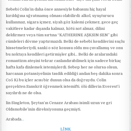
Sebebi Colin’in daha önce annesiyle babasını hiç hayal
kırıldığına uğratmamış olması olabilirdi: alkol, uyuşturucu
kullanmaz, sigara içmez, siyah göz kalemi çekmez, gece geç
vakitlere kadar dışanda kalmaz, kötü not almaz, dilini
deldirmez veya tüm sırtına “KATHERINE AŞKSIN SEN” gibi
cümleleri dövme yaptırmazdı. Belki de sebebi kendilerini suçlu
hissetmeleriydi, sanki o söz konusu oldu mu çuvallamış ve onu
bu noktaya kendileri getirmişler gibi… Belki de aralarındaki
romantizm ateşini tekrar canlandırabilmek için sadece birkaç
hafta kafa dinlemek istemişlerdi. Sebep her ne olursa olsun,
harcanan potansiyelinin tasdik edildiği andan beş dakika sonra
Co5 Ki bu içler acısı bir dunun olsa da doğruydu. Colin
gerçekten Sanskrit öğrenmek istemifti. ölü dillerin Everest’i
sayılırdı ne de olsa.
lin Singleton, Şeytan’ın Cenaze Arabası isimli uzun ve gri
Oldsmobile’inin direksiyonuna geçmişti.
Arabada
…
LİNK