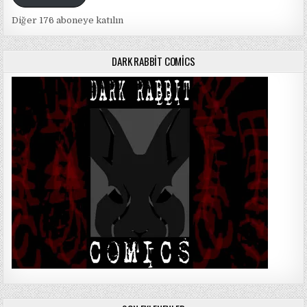
Diğer 176 aboneye katılın
DARK RABBIT COMICS