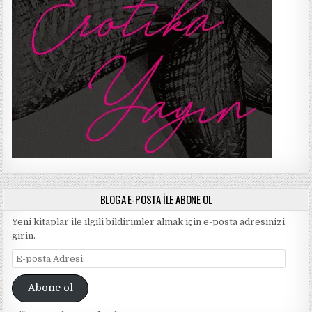
BLOGA E-POSTA ILE ABONE OL
Yeni kitaplar ile ilgili bildirimler almak için e-posta adresinizi
girin.
E-
posta
Adresi
Abone ol