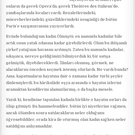
onların da gerek Opera’da, gerek Theâtres des Italiens’de,
yanıbaşlarında locaları vardı. Rezaletlerindeki,
mücevherlerindeki, güzelliklerindeki zenginliği de bütün
Paris’e saygısızcasına yayıyorlardı.
Evinde bulunduğum kadın Ölmüştü: en namuslu kadınlar bile
artık onun yatak odasına kadar girebilirlerdi. Ölüm bu ihtişamlı
çirkef yatağının havasını arıtmıştı. Zaten bu namuslu kadınlar,
sıkışınca, nereye geldiğimizi bilmiyorduk ki, bir satışa
gelmiştik, diyebileceklerdi. İlânları okumuş, görmek, ne
alacaklarını önceden seçmek istemiş olurlardı. Ne vardı bunda?
Ama, kapatmaların hayatına dair o zamana kadar türlü şeyler
dinlemişlerdi, bu hârikulâde eşya arasında o hayatın izlerini
aramaktan kendilerini alamazlarmış, o da başka mesele.
Yazık ki, kendisine tapınılan kadınla birlikte o hayatın sırları da
ölüp gitmişti. Bu hanımefendiler, bütün iyi niyetlerine rağmen,
ancak ölümden sonra satılacakların neler olduğunu
öğrenebildiler; orada kira ile oturmuş olan kadın sağken neler
satıldığını anlıyamadılar.