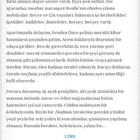
Satın almaya değer şeyler vardı. Eşya pek nefisti. Gül
ağacından, meşhur marangoz Boulle’nin elinden çıkma
mobilyalar; Sevre ve Çin vazoları; Saksonya işi heykelcikler;
ipekliler, kadifeler, danteleler, herşey, herşey vardı.
Apartımanda dolaştım, benden Önce gelmiş meraklı kibar
hanımların peşinden gittim. Acem halılarıyla döşenmiş bir
odaya girdiler. Ben de girecektim ki, ters yüzüne geri
döndüler: merak etmemeleri gereken birşeyi görmüş de
utanmış gibi gülümsüyorlardı. Bütün bütüne oraya girmek
istedim. Burası, ölen kadının tuvalet odasıydı. Burayı dolduran,
özenle seçilmiş çeşitli ufaktefekten, kadının aşırı müsrifliği
belli oluyordu.
Duvara dayanmış üç ayak genişlikte, altı ayak uzunlukta bir
masanın üstünde Aucoc ve Odiot mağazalarının bütün
hazineleri ışıl ışıl yanıyordu. Cidden muhteşem bir
koleksiyondu. Böyle bir Jkadının tuvaletine gerekli o binbir
çeşit şeyin bir teki yoktu ki som altından, gümüşten yapılmış
olmasın. Bununla beraber, koleksiyon, yalnız bir
…
LİNK