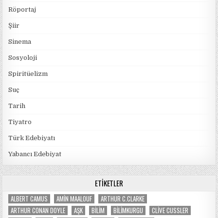
Röportaj
Şiir
Sinema
Sosyoloji
Spiritüelizm
Suç
Tarih
Tiyatro
Türk Edebiyatı
Yabancı Edebiyat
ETIKETLER
ALBERT CAMUS
AMIN MAALOUF
ARTHUR C.CLARKE
ARTHUR CONAN DOYLE
AŞK
BILIM
BILIMKURGU
CLIVE CUSSLER