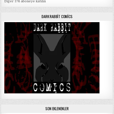
Diğer 176 aboneye katılın
DARK RABBIT COMICS
SON EKLENENLER