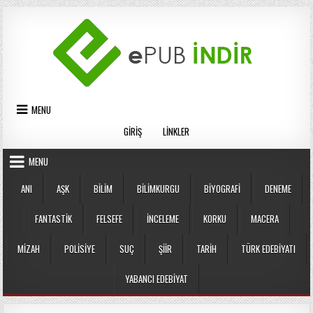
Skip
to
content
MENU
GIRIŞ
LINKLER
MENU
ANI
AŞK
BILIM
BILIMKURGU
BIYOGRAFI
DENEME
FANTASTIK
FELSEFE
İNCELEME
KORKU
MACERA
MIZAH
POLISIYE
SUÇ
ŞIIR
TARIH
TÜRK EDEBIYATI
YABANCI EDEBIYAT