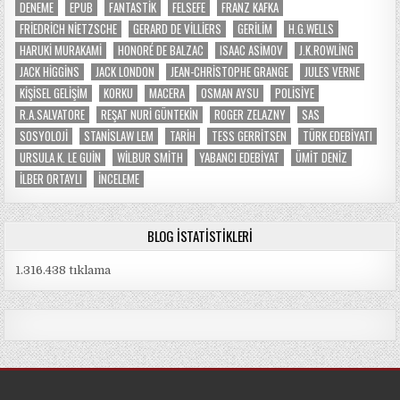
DENEME
EPUB
FANTASTIK
FELSEFE
FRANZ KAFKA
FRIEDRICH NIETZSCHE
GERARD DE VILLIERS
GERILIM
H.G.WELLS
HARUKI MURAKAMI
HONORÉ DE BALZAC
ISAAC ASIMOV
J.K.ROWLING
JACK HIGGINS
JACK LONDON
JEAN-CHRISTOPHE GRANGE
JULES VERNE
KIŞISEL GELIŞIM
KORKU
MACERA
OSMAN AYSU
POLISIYE
R.A.SALVATORE
REŞAT NURI GÜNTEKIN
ROGER ZELAZNY
SAS
SOSYOLOJI
STANISLAW LEM
TARIH
TESS GERRITSEN
TÜRK EDEBIYATI
URSULA K. LE GUIN
WILBUR SMITH
YABANCI EDEBIYAT
ÜMIT DENIZ
İLBER ORTAYLI
İNCELEME
BLOG İSTATISTIKLERI
1.316.438 tıklama