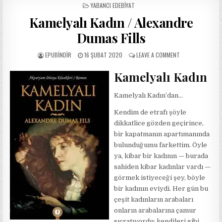
POSTED
YABANCI EDEBIYAT
IN
Kamelyalı Kadın / Alexandre
Dumas Fills
AUTHOR:
PUBLISHED
ON
EPUBINDIR
16 ŞUBAT 2020
LEAVE A COMMENT
DATE:
KAMELYALI
KADIN
Kamelyalı Kadın
/
ALEXANDRE
Kamelyalı Kadın’dan…
DUMAS
FILLS
Kendim de etrafı şöyle
dikkatlice gözden geçirince,
bir kapatmanın apartımanında
bulunduğumu farkettim. Öyle
ya, kibar bir kadının — burada
sahiden kibar kadınlar vardı —
görmek istiyeceği şey, böyle
bir kadının eviydi. Her gün bu
çeşit kadınların arabaları
onların arabalarına çamur
sıçratıyordu; kendileri gibi