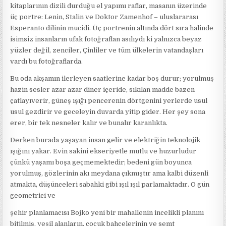
kitaplarının dizili durduğu el yapımı raflar, masanın üzerinde
üç portre: Lenin, Stalin ve Doktor Zamenhof – uluslararası
Esperanto dilinin mucidi. Üç portrenin altında dört sıra halinde
isimsiz insanların ufak fotoğraflan asılıydı ki yalnızca beyaz
yüzler değil, zenciler, Çinliler ve tüm ülkelerin vatandaşları
vardı bu fotoğraflarda.
Bu oda akşamın ilerleyen saatlerine kadar boş durur; yorulmuş
hazin sesler azar azar diner içeride, sıkılan madde bazen
çatlayıverir, güneş ışığı pencerenin dörtgenini yerlerde usul
usul gezdirir ve geceleyin duvarda yitip gider. Her şey sona
erer, bir tek nesneler kalır ve bunalır karanlıkta.
Derken burada yaşayan insan gelir ve elektriğin teknolojik
ışığını yakar. Evin sakini ekseriyetle mutlu ve huzurludur
çünkü yaşamı boşa geçmemektedir; bedeni gün boyunca
yorulmuş, gözlerinin akı meydana çıkmıştır ama kalbi düzenli
atmakta, düşünceleri sabahki gibi ışıl ışıl parlamaktadır. O gün
geometrici ve
şehir planlamacısı Bojko yeni bir mahallenin incelikli planını
bitilmiş, yeşil alanların, çocuk bahçelerinin ve semt