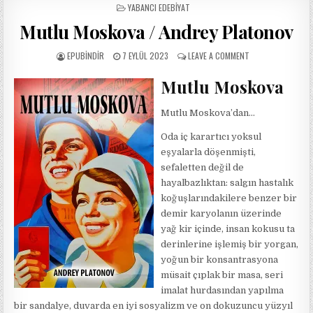
POSTED
YABANCI EDEBIYAT
IN
Mutlu Moskova / Andrey Platonov
AUTHOR:
PUBLISHED
ON
EPUBINDIR
7 EYLÜL 2023
LEAVE A COMMENT
DATE:
MUTLU
MOSKOVA
Mutlu Moskova
/
ANDREY
Mutlu Moskova’dan…
PLATONOV
Oda iç karartıcı yoksul
eşyalarla döşenmişti,
sefaletten değil de
hayalbazlıktan: salgın hastalık
koğuşlarındakilere benzer bir
demir karyolanın üzerinde
yağ kir içinde, insan kokusu ta
derinlerine işlemiş bir yorgan,
yoğun bir konsantrasyona
müsait çıplak bir masa, seri
imalat hurdasından yapılma
bir sandalye, duvarda en iyi sosyalizm ve on dokuzuncu yüzyıl