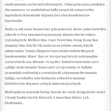
stadyumunun yerlerini belirlemiştir. Yakın geleceğin şimdiden
duyumsuyor ve mutluluktan kalbi çarparak çalışıyordur,
kapitalizm döneminde doğmuş biri olan kendisineyse
kayıtsızdır.
Bojko iş adresine hemen her gün gelen bir deste şahsi mektubu
çıkardı ve boş masanın başına geçip düşüncelerini onlara
yoğunlaştırdı. Melboe’dan, Cape Town’dan, Hong Kong’dan,
Şanghay’dan, Büyük Okyanus’un su çölüne sinmiş küçük
adalarından, Yunan Olimposu’nun eteklerindeki Megaris
kasabasından, Mısır’ dan ve Avrupa’nın birçok noktasından
yazıyorlardı ona. Memur ve işçiler, hantal sömürünün yere
çaldığı uzak insanlar Esperanto’yu öğrenmiş ve halklar
arasındaki suskunluğu yenmişlerdi; çalışmanın dermansız
kıldığı, seyahatler için fazlasıyla yoksul bu insanlar
birbirleriyle düşünce yoluyla haberleşiyorlardı.
Mektupların arasında birkaç havale de vardı: Kongolu bir zenci
1 frank Kudüs’ten bir Suriyeli, 4 Amerikan doları, Leh
Studzinski
…