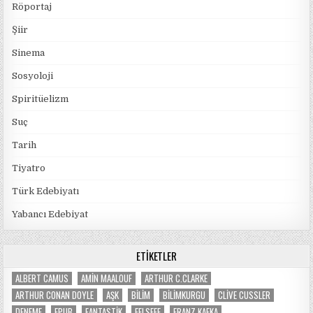
Röportaj
Şiir
Sinema
Sosyoloji
Spiritüelizm
Suç
Tarih
Tiyatro
Türk Edebiyatı
Yabancı Edebiyat
ETIKETLER
ALBERT CAMUS
AMIN MAALOUF
ARTHUR C.CLARKE
ARTHUR CONAN DOYLE
AŞK
BILIM
BILIMKURGU
CLIVE CUSSLER
DENEME
EPUB
FANTASTIK
FELSEFE
FRANZ KAFKA