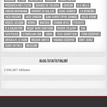
FRIEDRICH NIETZSCHE
GERARD DE VILLIERS
GERILIM
H.G.WELLS
HARUKI MURAKAMI
HONORÉ DE BALZAC
ISAAC ASIMOV
J.K.ROWLING
JACK HIGGINS
JACK LONDON
JEAN-CHRISTOPHE GRANGE
JULES VERNE
KIŞISEL GELIŞIM
KORKU
MACERA
OSMAN AYSU
POLISIYE
R.A.SALVATORE
REŞAT NURI GÜNTEKIN
ROGER ZELAZNY
SAS
SOSYOLOJI
STANISLAW LEM
TARIH
TESS GERRITSEN
TÜRK EDEBIYATI
URSULA K. LE GUIN
WILBUR SMITH
YABANCI EDEBIYAT
ÜMIT DENIZ
İLBER ORTAYLI
İNCELEME
BLOG İSTATISTIKLERI
1.316.267 tıklama