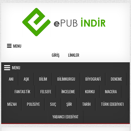
Skip
to
content
MENU
GIRIŞ
LINKLER
MENU
ANI
AŞK
BILIM
BILIMKURGU
BIYOGRAFI
DENEME
FANTASTIK
FELSEFE
İNCELEME
KORKU
MACERA
MIZAH
POLISIYE
SUÇ
ŞIIR
TARIH
TÜRK EDEBIYATI
YABANCI EDEBIYAT