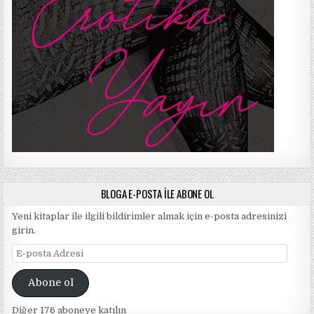
BLOGA E-POSTA ILE ABONE OL
Yeni kitaplar ile ilgili bildirimler almak için e-posta adresinizi
girin.
E-
posta
Adresi
Abone ol
Diğer 176 aboneye katılın