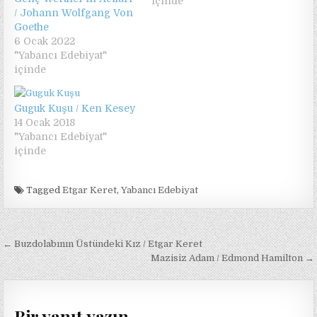
içinde
/ Johann Wolfgang Von
Goethe
6 Ocak 2022
"Yabancı Edebiyat"
içinde
Guguk Kuşu / Ken Kesey
14 Ocak 2018
"Yabancı Edebiyat"
içinde
Tagged
Etgar Keret
,
Yabancı Edebiyat
Yazı
← Buzdolabının Üstündeki Kız / Etgar Keret
gezinmesi
Mazisiz Adam / Edmond Hamilton →
Bir yanıt yazın