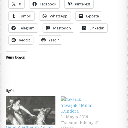
X
Facebook
Pinterest
Tumblr
WhatsApp
E-posta
Telegram
Mastodon
LinkedIn
Reddit
Yazdır
Bunu beğen:
İlgili
Yavaşlık / Milan
Kundera
14 Mayıs 2018
"Yabancı Edebiyat"
Genç Werther’in Acıları