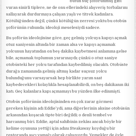
bütün suç şoförünmüş gibi
vuran sinirli tiplere, ne de onu ellerindeki alışveriş torbalarını
sallayarak durdurmaya çalışan yaşlı ve titrek kadınlara.
Kötülüğünden değil, çünkü kötülüğün zerresi yoktu bu otobüs
şoförünün ruhunda; ideoloji meselesiydi sadece.
Bu şoförün ideolojisine göre, geç gelmiş yolcuya kapıyı açmak
otuz saniyenin altında bir zaman alsa ve kapıyı açmamak
yolcunun hayatından on beş dakika kaybetmesi anlamına gelse
bile, açmamak toplumun yararınaydı; çünkü o otuz saniye
otobüsteki her yolcu tarafından kaybedilmiş olacaktı. Otobüste
durağa zamanında gelmiş altmış kadar suçsuz yolcu
bulunduğunu varsayarsak hep birlikte yarım saat
kaybedecekleri kolaylıkla hesaplanabilirdi, on beş dakikanın iki
katı. Geç kalanlara kapı açmamayı bu yüzden ilke edinmişti.
Otobüs şoförünün ideolojisinden en çok zarar görmesi
gereken kişinin adı Eddie’ydi, ama diğerlerinin aksine otobüsün
arkasından koşacak tipte biri değildi; o denli tembel ve
harcanmış biri. Eddie, aptal sahibinin zekâsı ancak böyle bir
kelime oyununa yettiği için adını Steakaway koyduğu bir
restoranda aşçı yamağı olarak çalışıyordu. Yemekler de öyle