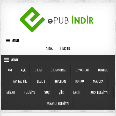
Skip
to
content
MENU
GIRIŞ
LINKLER
MENU
ANI
AŞK
BILIM
BILIMKURGU
BIYOGRAFI
DENEME
FANTASTIK
FELSEFE
İNCELEME
KORKU
MACERA
MIZAH
POLISIYE
SUÇ
ŞIIR
TARIH
TÜRK EDEBIYATI
YABANCI EDEBIYAT