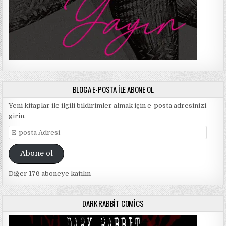
BLOGA E-POSTA ILE ABONE OL
Yeni kitaplar ile ilgili bildirimler almak için e-posta adresinizi
girin.
E-
posta
Adresi
Abone ol
Diğer 176 aboneye katılın
DARK RABBIT COMICS