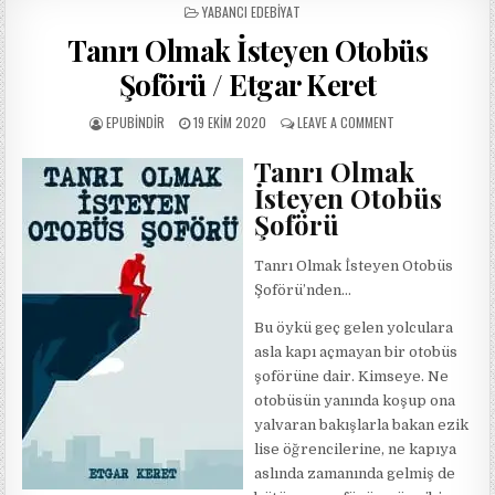
POSTED
YABANCI EDEBIYAT
IN
Tanrı Olmak İsteyen Otobüs
Şoförü / Etgar Keret
AUTHOR:
PUBLISHED
ON
EPUBINDIR
19 EKIM 2020
LEAVE A COMMENT
DATE:
TANRI
OLMAK
Tanrı Olmak
İSTEYEN
İsteyen Otobüs
OTOBÜS
ŞOFÖRÜ
Şoförü
/
ETGAR
Tanrı Olmak İsteyen Otobüs
KERET
Şoförü’nden…
Bu öykü geç gelen yolculara
asla kapı açmayan bir otobüs
şoförüne dair. Kimseye. Ne
otobüsün yanında koşup ona
yalvaran bakışlarla bakan ezik
lise öğrencilerine, ne kapıya
aslında zamanında gelmiş de