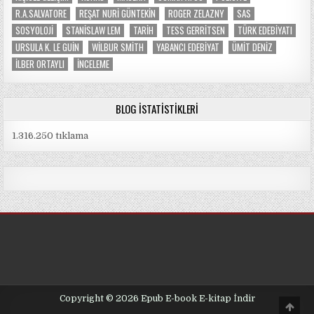
R.A.SALVATORE
REŞAT NURI GÜNTEKIN
ROGER ZELAZNY
SAS
SOSYOLOJI
STANISLAW LEM
TARIH
TESS GERRITSEN
TÜRK EDEBIYATI
URSULA K. LE GUIN
WILBUR SMITH
YABANCI EDEBIYAT
ÜMIT DENIZ
İLBER ORTAYLI
İNCELEME
BLOG İSTATISTIKLERI
1.316.250 tıklama
Copyright © 2026 Epub E-book E-kitap İndir
Scro