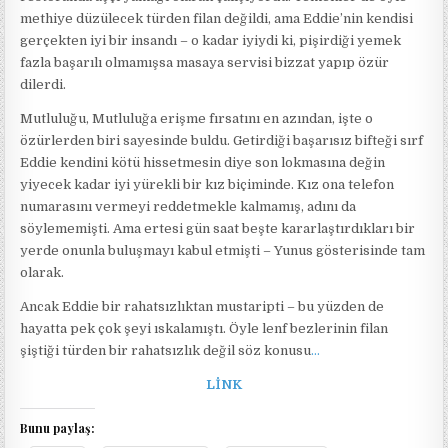
methiye düzülecek türden filan değildi, ama Eddie’nin kendisi
gerçekten iyi bir insandı – o kadar iyiydi ki, pişirdiği yemek
fazla başarılı olmamışsa masaya servisi bizzat yapıp özür
dilerdi.
Mutluluğu, Mutluluğa erişme fırsatını en azından, işte o
özürlerden biri sayesinde buldu. Getirdiği başarısız bifteği sırf
Eddie kendini kötü hissetmesin diye son lokmasına değin
yiyecek kadar iyi yürekli bir kız biçiminde. Kız ona telefon
numarasını vermeyi reddetmekle kalmamış, adını da
söylememişti. Ama ertesi gün saat beşte kararlaştırdıkları bir
yerde onunla buluşmayı kabul etmişti – Yunus gösterisinde tam
olarak.
Ancak Eddie bir rahatsızlıktan mustaripti – bu yüzden de
hayatta pek çok şeyi ıskalamıştı. Öyle lenf bezlerinin filan
şiştiği türden bir rahatsızlık değil söz konusu
…
LİNK
Bunu paylaş: