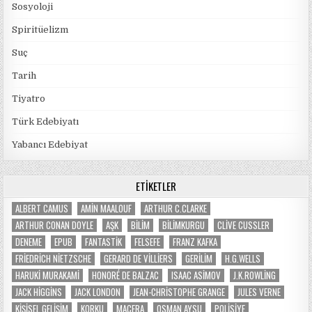
Sosyoloji
Spiritüelizm
Suç
Tarih
Tiyatro
Türk Edebiyatı
Yabancı Edebiyat
ETIKETLER
ALBERT CAMUS
AMIN MAALOUF
ARTHUR C.CLARKE
ARTHUR CONAN DOYLE
AŞK
BILIM
BILIMKURGU
CLIVE CUSSLER
DENEME
EPUB
FANTASTIK
FELSEFE
FRANZ KAFKA
FRIEDRICH NIETZSCHE
GERARD DE VILLIERS
GERILIM
H.G.WELLS
HARUKI MURAKAMI
HONORÉ DE BALZAC
ISAAC ASIMOV
J.K.ROWLING
JACK HIGGINS
JACK LONDON
JEAN-CHRISTOPHE GRANGE
JULES VERNE
KIŞISEL GELIŞIM
KORKU
MACERA
OSMAN AYSU
POLISIYE