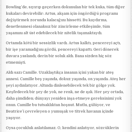
Bowling’de, sıyırıp geçerken dokunulan bir tek kuka, tüm diğer
kukaları devirebilir: Artus, akşam için öngördüğü programı
değiştirmek zorunda kalacağını hissetti. Bu kaydırma,
denetlenmesi olanaksız bir zincirleme etkileşimle, tüm
yaşamını alt üst edebilecek bir nitelik taşımaktaydı.
Ortamda kötü bir sessizlik vardı. Artus kalktı, pencereyi açtı,
bir işe yaramadığını gördü, pencereyi kapattı. Geri dönerek
duvara yaslandı, derin bir soluk aldı. Bana sizden hiç söz
etmemişti.
Aldı sazı Camille. Uzaklaştıkça insanın içini yakan bir ateş
annesi. Camille beş yaşında, dokuz yaşında, on yaşında. Ateş her
şeyi aydınlatıyor. Altında dinlenebilecek tek bir gölge yok.
Keşfedecek bir şey de yok, ne renk, ne de ışık. Her şey ortada,
daha şimdiden; dünyayı yeniden inşa etmeye gereksinimi yok
onun. Camille bu tutsaklıktan hoşnut. Mutlu, gülüyor, ve
Beatrice’i çevreleyen o yumuşak ve titrek havanın içinde
yaşıyor.
Oysa çocukluk anlatılamaz. O, kendini anlatıyor, sözcüklerin