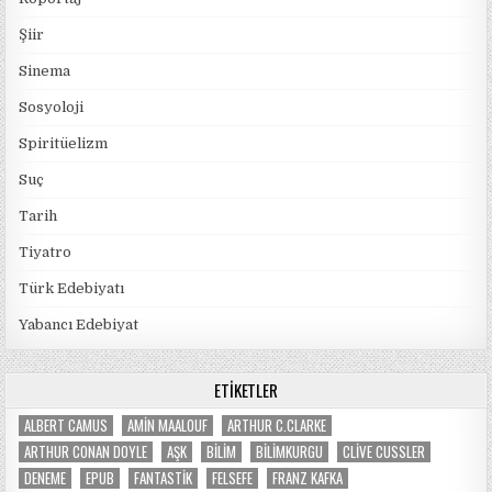
Şiir
Sinema
Sosyoloji
Spiritüelizm
Suç
Tarih
Tiyatro
Türk Edebiyatı
Yabancı Edebiyat
ETIKETLER
ALBERT CAMUS
AMIN MAALOUF
ARTHUR C.CLARKE
ARTHUR CONAN DOYLE
AŞK
BILIM
BILIMKURGU
CLIVE CUSSLER
DENEME
EPUB
FANTASTIK
FELSEFE
FRANZ KAFKA