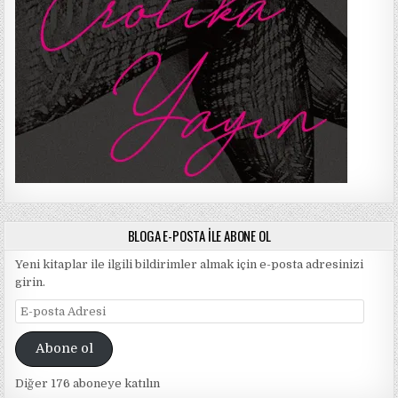
BLOGA E-POSTA ILE ABONE OL
Yeni kitaplar ile ilgili bildirimler almak için e-posta adresinizi
girin.
E-
posta
Adresi
Abone ol
Diğer 176 aboneye katılın