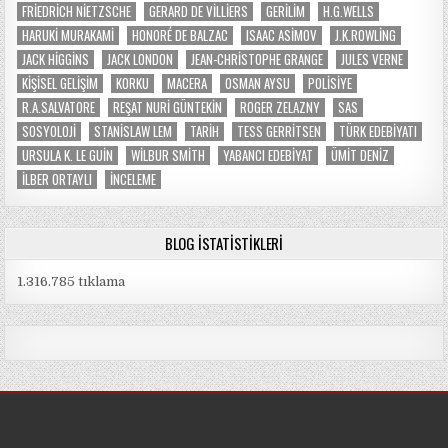
FRIEDRICH NIETZSCHE
GERARD DE VILLIERS
GERILIM
H.G.WELLS
HARUKI MURAKAMI
HONORÉ DE BALZAC
ISAAC ASIMOV
J.K.ROWLING
JACK HIGGINS
JACK LONDON
JEAN-CHRISTOPHE GRANGE
JULES VERNE
KIŞISEL GELIŞIM
KORKU
MACERA
OSMAN AYSU
POLISIYE
R.A.SALVATORE
REŞAT NURI GÜNTEKIN
ROGER ZELAZNY
SAS
SOSYOLOJI
STANISLAW LEM
TARIH
TESS GERRITSEN
TÜRK EDEBIYATI
URSULA K. LE GUIN
WILBUR SMITH
YABANCI EDEBIYAT
ÜMIT DENIZ
İLBER ORTAYLI
İNCELEME
BLOG İSTATISTIKLERI
1.316.785 tıklama