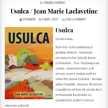
POSTED
YABANCI EDEBIYAT
IN
Usulca / Jean Marie Laclavetine
AUTHOR:
PUBLISHED
ON
EPUBINDIR
8 MART 2022
LEAVE A COMMENT
DATE:
USULCA
/
Usulca
JEAN
MARIE
Usulca’dan…
LACLAVETINE
Size bir öykü anlatmaya
geldim doktor. Annesini
sevmeyen bir küçük kızın
öyküsünü… Yoo. Başlangıcım
yanlış. Annesini önce çok
seven, sonra ondan nefret
eden bir kızın öyküsü… Benim
adım Camille. Annem, Beatrice.
Camille’in eli büyük siyah deri
torbasında kayboldu ve
içinden bir paket Craven
sigarası çıkardı.