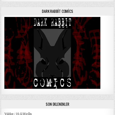
DARK RABBIT COMICS
SON EKLENENLER
Yıldız / H.G.Wells