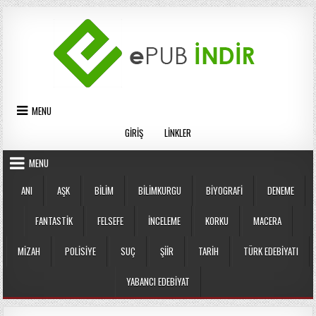
Skip
to
content
MENU
GIRIŞ
LINKLER
MENU
ANI
AŞK
BILIM
BILIMKURGU
BIYOGRAFI
DENEME
FANTASTIK
FELSEFE
İNCELEME
KORKU
MACERA
MIZAH
POLISIYE
SUÇ
ŞIIR
TARIH
TÜRK EDEBIYATI
YABANCI EDEBIYAT