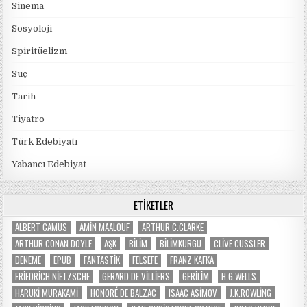
Sinema
Sosyoloji
Spiritüelizm
Suç
Tarih
Tiyatro
Türk Edebiyatı
Yabancı Edebiyat
ETIKETLER
ALBERT CAMUS
AMIN MAALOUF
ARTHUR C.CLARKE
ARTHUR CONAN DOYLE
AŞK
BILIM
BILIMKURGU
CLIVE CUSSLER
DENEME
EPUB
FANTASTIK
FELSEFE
FRANZ KAFKA
FRIEDRICH NIETZSCHE
GERARD DE VILLIERS
GERILIM
H.G.WELLS
HARUKI MURAKAMI
HONORÉ DE BALZAC
ISAAC ASIMOV
J.K.ROWLING