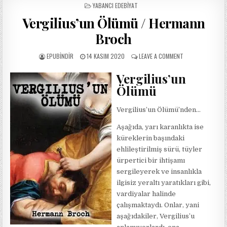
POSTED
YABANCI EDEBIYAT
IN
Vergilius’un Ölümü / Hermann
Broch
AUTHOR:
PUBLISHED
ON
EPUBINDIR
14 KASIM 2020
LEAVE A COMMENT
DATE:
VERGILIUS’UN
ÖLÜMÜ
Vergilius’un
/
Ölümü
HERMANN
BROCH
Vergilius’un Ölümü’nden…
Aşağıda, yarı karanlıkta ise
küreklerin başındaki
ehlileştirilmiş sürü, tüyler
ürpertici bir ihtişamı
sergileyerek ve insanlıkla
ilgisiz yeraltı yaratıkları gibi,
vardiyalar halinde
çalışmaktaydı. Onlar, yani
aşağıdakiler, Vergilius’u