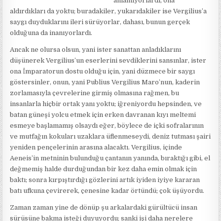
anlamıyorlardı, ona
aldırdıkları da yoktu; buradakiler, yukarıdakiler ise Vergilius’a
saygı duyduklarını ileri sürüyorlar, dahası, bunun gerçek
olduğuna da inanıyorlardı.
Ancak ne olursa olsun, yani ister sanattan anladıklarını
düşünerek Vergilius’un eserlerini sevdiklerini sansınlar, ister
ona İmparatorun dostu olduğu için, yani düzmece bir saygı
göstersinler, onun, yani Publius Vergilius Maro’nun, kaderin
zorlamasıyla çevrelerine girmiş olmasına rağmen, bu
insanlarla hiçbir ortak yanı yoktu; iğreniyordu hepsinden, ve
batan güneşi yolcu etmek için erken davranan kıyı meltemi
esmeye başlamamış olsaydı eğer, böylece de içki sofralarının
ve mutfağın kokuları uzaklara üflenmeseydi, deniz tutması şairi
yeniden pençelerinin arasına alacaktı. Vergilius, içinde
Aeneis’in metninin bulunduğu çantanın yanında, bıraktığı gibi, el
değmemiş halde durduğundan bir kez daha emin olmak için
baktı; sonra kırpıştırdığı gözlerini artık iyiden iyiye kararan
batı ufkuna çevirerek, çenesine kadar örtündü; çok üşüyordu.
Zaman zaman yine de dönüp şu arkalardaki gürültücü insan
sürüsüne bakma isteği duyuyordu; sanki işi daha nerelere