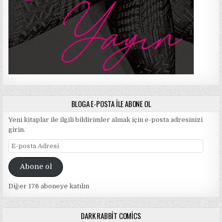
BLOGA E-POSTA ILE ABONE OL
Yeni kitaplar ile ilgili bildirimler almak için e-posta adresinizi
girin.
E-
posta
Adresi
Abone ol
Diğer 176 aboneye katılın
DARK RABBIT COMICS