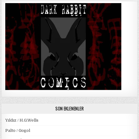
SON EKLENENLER
Yıldız / H.G.Wells
Palto / Gogol