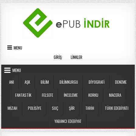
Skip
to
content
MENU
GIRIŞ
LINKLER
MENU
ANI
AŞK
BILIM
BILIMKURGU
BIYOGRAFI
DENEME
FANTASTIK
FELSEFE
İNCELEME
KORKU
MACERA
MIZAH
POLISIYE
SUÇ
ŞIIR
TARIH
TÜRK EDEBIYATI
YABANCI EDEBIYAT