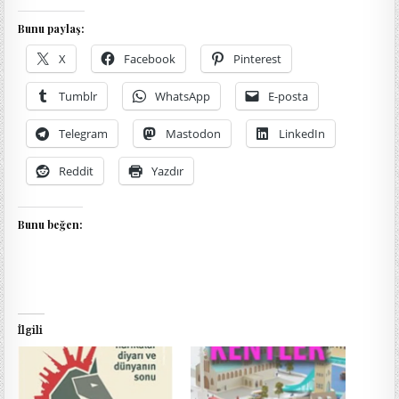
Bunu paylaş:
X
Facebook
Pinterest
Tumblr
WhatsApp
E-posta
Telegram
Mastodon
LinkedIn
Reddit
Yazdır
Bunu beğen:
İlgili