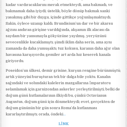
kadar vardıracaklarını merak etmekteydi, ama bakmadı, ve
bakmamak daha iyiydi; üstelik, böyle dönüp bakmak sanki
yasakmış gibi bir duygu, içinde gittikçe yoğunlaşmaktaydı.
Sakin, öylece uzanıp kaldı. Brundisium’un dar ve bir akarsu
ağzını andıran girişine varıldığında, akşamın ilk alacası da
saydam bir yansımayla gökyüzüne yayılmış, yeryüzünü
sevecenlikle kucaklamıştı; şimdi iklim daha serin, ama aynı
zamanda da daha yumuşaktı; tuz kokusu, karanın daha ağır olan
havasına karışıyordu; gemiler art arda hız keserek kanala
giriyordu.
Poseidon’un ülkesi, demir grisine, kurşun rengine bürünmüştü;
artık yüzeyini buruşturan tek bir dalga bile yoktu. Kanalın
sağındaki ve solundaki kalelerin mazgallarına İmparatoru
selamlamak için garnizondan askerler yerleştirilmişti; belki de
doğum günü kutlamalarının ilkiydi bu, çünkü Octavianus
Augustus, doğum günü için dönmekteydi; evet, gerçekten de
doğum gününün bir gün sonra Roma’da kutlanması
kararlaştırılmıştı; orada, öndeki
…
LİNK