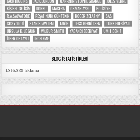
JACK HIGGINS
JACK LONDON
JEAN-CHRISTOPHE GRANGE
JULES VERNE
KIŞISEL GELIŞIM
KORKU
MACERA
OSMAN AYSU
POLISIYE
R.A.SALVATORE
REŞAT NURI GÜNTEKIN
ROGER ZELAZNY
SAS
SOSYOLOJI
STANISLAW LEM
TARIH
TESS GERRITSEN
TÜRK EDEBIYATI
URSULA K. LE GUIN
WILBUR SMITH
YABANCI EDEBIYAT
ÜMIT DENIZ
İLBER ORTAYLI
İNCELEME
BLOG İSTATISTIKLERI
1.316.389 tıklama