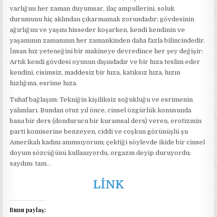
varlığını her zaman duyumsar, ilaç ampullerini, soluk
durumunu hiç aklından çıkarmamak zorundadır; gövdesinin
ağırlığını ve yaşını hisseder koşarken, kendi kendinin ve
yaşamının zamanının her zamankinden daha fazla bilincindedir.
İnsan hız yeteneğini bir makineye devredince her şey değişir:
Artık kendi gövdesi oyunun dışındadır ve bir hıza teslim eder
kendini, cisimsiz, maddesiz bir hıza, katıksız hıza, hızın
hızlığına, esrime hıza.
Tuhaf bağlaşım: Tekniğin kişiliksiz soğukluğu ve esrimenin
yalımları. Bundan otuz yıl önce, cinsel özgürlük konusunda
bana bir ders (dondurucu bir kuramsal ders) veren, erotizmin
parti komiserine benzeyen, ciddi ve coşkun görünüşlü şu
Amerikalı kadını anımsıyorum; çektiği söylevde ikide bir cinsel
doyum sözcüğünü kullanıyordu, orgazm deyip duruyordu;
saydım: tam
…
LİNK
Bunu paylaş: