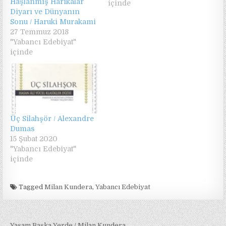
Haşlanmış Harikalar
içinde
Diyarı ve Dünyanın
Sonu / Haruki Murakami
27 Temmuz 2018
"Yabancı Edebiyat"
içinde
Üç Silahşör / Alexandre
Dumas
15 Şubat 2020
"Yabancı Edebiyat"
içinde
Tagged
Milan Kundera
,
Yabancı Edebiyat
← Yaşam Başka Yerde / Milan Kundera