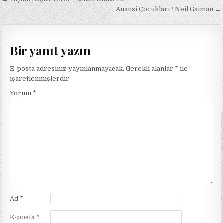
Yazı
gezinmesi
Anansi Çocukları / Neil Gaiman →
Bir yanıt yazın
E-posta adresiniz yayınlanmayacak.
Gerekli alanlar
*
ile
işaretlenmişlerdir
Yorum
*
Ad
*
E-posta
*