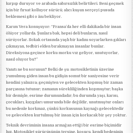
kırpıp duruyor ve arabada sabırsızlık belirtileri. Beni geçmek
için bir fırsat kolluyor sürücü; alıcı kuşun serçeyi pusuda
beklemesi gibi o ânı bekliyor.
Karım Vera konuşuyor: “Fransa’da her elli dakikada bir insan
ölüyor yollarda. Şunlara bak, hepsi deli bunların, nasıl
sürüyorlar. Sokak ortasında yaşlı bir kadını soyarlarken gıkları
çıkmayan, tedbiri elden bırakmayan insanlar bunlar.
Direksiyona geçince korku morku vız geliyor, unutuyorlar,
nasıl oluyor bu?”
Yanıtı ne bu sorunun? Belki de şu: motosikletinin üzerine
yumulmuş giden insan bu gidişin somut bir saniyesine verir
kendini yalnızca; geçmişten ve gelecekten kopmuş bir zaman
parçasına tutunur; zamanın sürekliliğinden kopmuştur; başka
bir demişle, esrime durumundadır; bu durumda yaşı, karısı,
çocukları, kaygıları umurunda bile değildir, unutmuştur onları
bu nedenle korkmaz, çünkü korkusunun kaynağı gelecektedir
ve gelecekten kurtulmuş bir insan için korkacak bir şey yoktur.
Teknik devriminin insana armağan ettiği bir esrime biçimidir
hız. Motosiklet sürücüsünün tersine, koşucu, kendi bedeninin