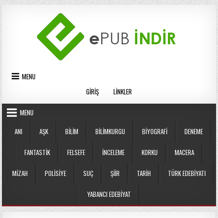
Skip
to
content
MENU
GIRIŞ
LINKLER
MENU
ANI
AŞK
BILIM
BILIMKURGU
BIYOGRAFI
DENEME
FANTASTIK
FELSEFE
İNCELEME
KORKU
MACERA
MIZAH
POLISIYE
SUÇ
ŞIIR
TARIH
TÜRK EDEBIYATI
YABANCI EDEBIYAT