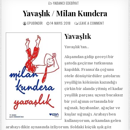
POSTED
YABANCI EDEBIYAT
IN
Yavaşlık / Milan Kundera
AUTHOR:
PUBLISHED
ON
EPUBINDIR
14 MAYIS 2018
LEAVE A COMMENT
DATE:
YAVAŞLIK
/
Yavaşlık
MILAN
KUNDERA
Yavaşlık’tan…
Akşamdan gidip geceyi bir
şatoda geçirme tutkusuna
kapıldık. Fransa’da çoğunu
otele dönüştürdüler şatoların:
yeşilliğin kökünün kazındığı
çirkin bir alanda yitmiş el kadar
yeşillik parçası; uçsuz bucaksız
bir yol ağının ortasında bir
sığınak, hıyabanlar, ağaçlar ve
kuşlar sığınağı. Arabayı ben
kullanıyorum, arkamdan gelen
arabayı dikiz aynasında izliyorum. Soldaki küçük ışık göz