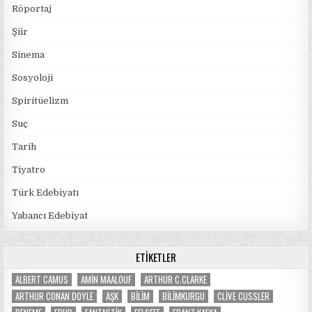
Röportaj
Şiir
Sinema
Sosyoloji
Spiritüelizm
Suç
Tarih
Tiyatro
Türk Edebiyatı
Yabancı Edebiyat
ETIKETLER
ALBERT CAMUS
AMIN MAALOUF
ARTHUR C.CLARKE
ARTHUR CONAN DOYLE
AŞK
BILIM
BILIMKURGU
CLIVE CUSSLER