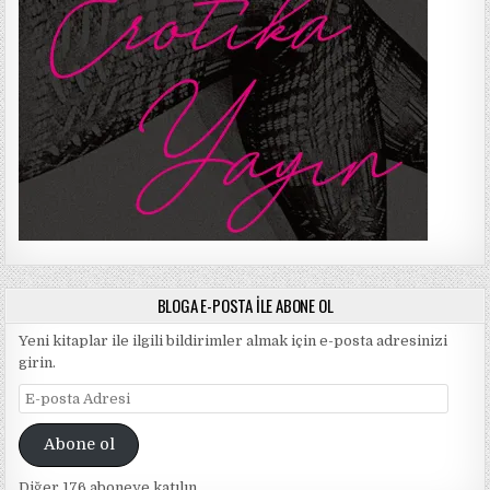
BLOGA E-POSTA ILE ABONE OL
Yeni kitaplar ile ilgili bildirimler almak için e-posta adresinizi
girin.
E-
posta
Adresi
Abone ol
Diğer 176 aboneye katılın