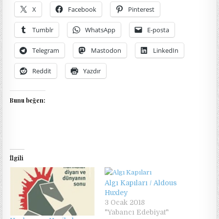
X
Facebook
Pinterest
Tumblr
WhatsApp
E-posta
Telegram
Mastodon
LinkedIn
Reddit
Yazdır
Bunu beğen:
İlgili
Algı Kapıları / Aldous
Huxley
3 Ocak 2018
"Yabancı Edebiyat"