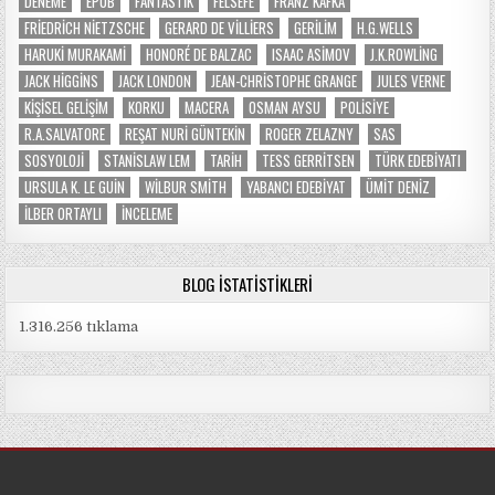
DENEME
EPUB
FANTASTIK
FELSEFE
FRANZ KAFKA
FRIEDRICH NIETZSCHE
GERARD DE VILLIERS
GERILIM
H.G.WELLS
HARUKI MURAKAMI
HONORÉ DE BALZAC
ISAAC ASIMOV
J.K.ROWLING
JACK HIGGINS
JACK LONDON
JEAN-CHRISTOPHE GRANGE
JULES VERNE
KIŞISEL GELIŞIM
KORKU
MACERA
OSMAN AYSU
POLISIYE
R.A.SALVATORE
REŞAT NURI GÜNTEKIN
ROGER ZELAZNY
SAS
SOSYOLOJI
STANISLAW LEM
TARIH
TESS GERRITSEN
TÜRK EDEBIYATI
URSULA K. LE GUIN
WILBUR SMITH
YABANCI EDEBIYAT
ÜMIT DENIZ
İLBER ORTAYLI
İNCELEME
BLOG İSTATISTIKLERI
1.316.256 tıklama